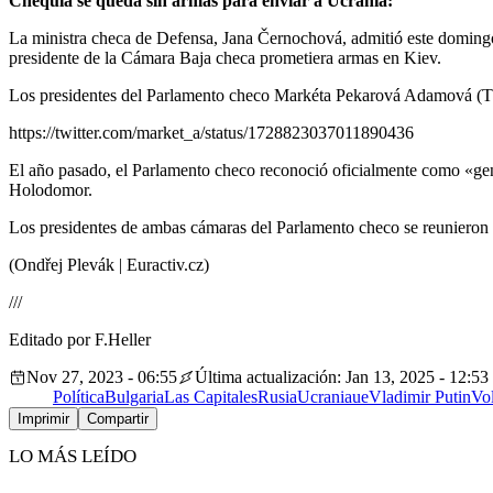
Chequia se queda sin armas para enviar a Ucrania:
La ministra checa de Defensa, Jana Černochová, admitió este domingo 
presidente de la Cámara Baja checa prometiera armas en Kiev.
Los presidentes del Parlamento checo Markéta Pekarová Adamová (TOP 
https://twitter.com/market_a/status/1728823037011890436
El año pasado, el Parlamento checo reconoció oficialmente como «ge
Holodomor.
Los presidentes de ambas cámaras del Parlamento checo se reunieron 
(Ondřej Plevák | Euractiv.cz)
///
Editado por F.Heller
Nov 27, 2023 - 06:55
Última actualización: Jan 13, 2025 - 12:53
Política
Bulgaria
Las Capitales
Rusia
Ucrania
ue
Vladimir Putin
Vo
Imprimir
Compartir
LO MÁS LEÍDO