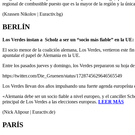
regional de combustible puesto que es la mayor de la región y la úni
(Krassen Nikolov | Euractiv.bg)
BERLÍN
Los Verdes instan a Scholz a ser un “socio más fiable” en la UE:
El socio menor de la coalición alemana, Los Verdes, vertieron este fi
apuntalar el papel de Alemania en la UE.
Entre los pasados jueves y domingo, los Verdes prepararon su hoja de 
https://twitter.com/Die_Gruenen/status/1728745629646565549
Los Verdes llevan dos años impulsando una fuerte agenda europeísta e
«Alemania debe ser un socio fiable a nivel europeo, y el canciller Sc
principal de Los Verdes a las elecciones europeas.
LEER MÁS
(Nick Alipour | Euractiv.de)
PARÍS