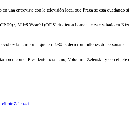
en una entrevista con la televisión local que Praga se está quedando s
09) y Miloš Vystrčil (ODS) rindieron homenaje este sábado en Kiev a 
nocidio» la hambruna que en 1930 padecieron millones de personas en U
también con el Presidente ucraniano, Volodimir Zelenski, y con el jef
lodimir Zelenski