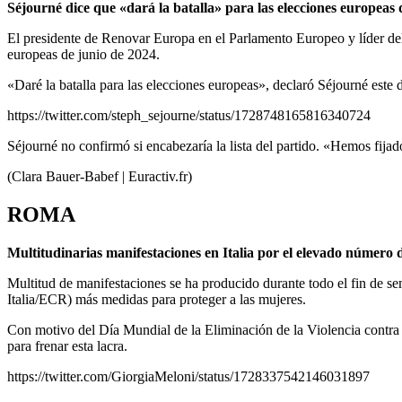
Séjourné dice que «dará la batalla» para las elecciones europeas 
El presidente de Renovar Europa en el Parlamento Europeo y líder del 
europeas de junio de 2024.
«Daré la batalla para las elecciones europeas», declaró Séjourné este 
https://twitter.com/steph_sejourne/status/1728748165816340724
Séjourné no confirmó si encabezaría la lista del partido. «Hemos fijad
(Clara Bauer-Babef | Euractiv.fr)
ROMA
Multitudinarias manifestaciones en Italia por el elevado número d
Multitud de manifestaciones se ha producido durante todo el fin de se
Italia/ECR) más medidas para proteger a las mujeres.
Con motivo del Día Mundial de la Eliminación de la Violencia contra l
para frenar esta lacra.
https://twitter.com/GiorgiaMeloni/status/1728337542146031897