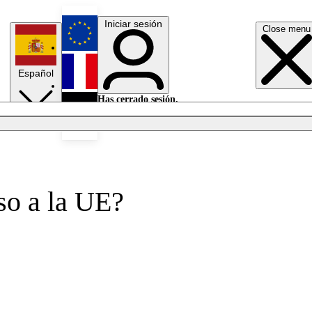
Iniciar sesión
Close menu
English
Español
Français
Has cerrado sesión.
Iniciar sesión
Modo oscuro
Deutsch
uso a la UE?