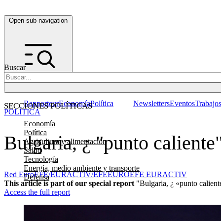
Open sub navigation
Buscar
Rapporteur
Economía
Política
Newsletters
Eventos
Trabajo
SECCIONES POLÍTICAS
POLÍTICA
Economía
Política
Bulgaria, ¿ "punto caliente
Agricultura y alimentación
Salud
Tecnología
Energía, medio ambiente y transporte
Red EuroEFE/EURACTIV/EFE
EUROEFE EURACTIV
Defensa
This article is part of our special report
"Bulgaria, ¿ «punto calient
Access the full report