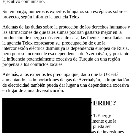
Ejecutivo comunitario.
Sin embargo, numerosos expertos húngaros son escépticos sobre el
proyecto, según informó la agencia Telex.
Además de las dudas sobre la protección de los derechos humanos y
las afirmaciones de que tales sumas podrían gastarse mejor en la
producción de energía más cerca de casa, las fuentes consultadas por
la agencia Telex expresaron su preocupación de que la
interconexión eléctrica disminuya la dependencia europea de Rusia,
pero pero se incremente esa dependencia de Azerbaiyán, y por tanto
la influencia potencialmente excesiva de Turquía en una región
propensa a los conflictos locales.
Además, a los expertos les preocupa que, dado que la UE está
aumentando las importaciones de gas de Azerbaiyán, la importación
de electricidad también pueda dar lugar a una dependencia excesiva
en lugar de a una diversificación.
¿ENERGÍA REALMENTE VERDE?
Por otra parte, József Turai, Director General de T-Energy
Consulting Ltd, declaró a Télex que no cree realmente que la
electricidad producida en Azerbaiyán y Georgia pueda ser
verdaderamente ecológica a pesar de las promesas de inversiones