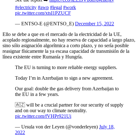
#electricity
#awp
#legal
#work
pic.twitter.com/xtsI1PZUCF
— ENTSO-E (@ENTSO_E)
December 15, 2022
Ello se debe a que en el mercado de la electricidad de la UE,
acoplado regionalmente, no hay reserva de capacidad a largo plazo,
sino sólo asignación algorítmica a corto plazo, y no sería posible
reasignar físicamente la ya escasa capacidad de transmisión de la
línea existente entre Rumanía y Hungría.
The EU is turning to more reliable energy suppliers.
Today I’m in Azerbaijan to sign a new agreement.
Our goal: double the gas delivery from Azerbaijan to
the EU in a few years.
🇦🇿 will be a crucial partner for our security of supply
and on our way to climate neutrality.
pic.twitter.com/fVHPr921Ui
— Ursula von der Leyen (@vonderleyen)
July 18,
2022