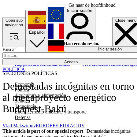
Ga naar de hoofdinhoud
Iniciar sesión
Open sub
Close menu
English
navigation
Español
Français
Has cerrado sesión.
Buscar
Iniciar sesión
Modo oscuro
Deutsch
Acceso
Rapporteur
Economía
Política
Newsletters
Eventos
Trabajo
POLÍTICA
SECCIONES POLÍTICAS
Demasiadas incógnitas en torno
Economía
Política
al megaproyecto energético
Agricultura y alimentación
Salud
Budapest-Bakú
Tecnología
Energía, medio ambiente y transporte
Defensa
Vlad Makszimov
EUROEFE EURACTIV
This article is part of our special report
"Demasiadas incógnitas
en torno al megaproyecto energético Budapest-Bakú"