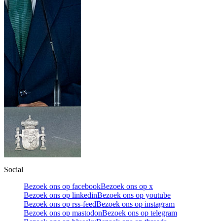
Social
Bezoek ons op facebook
Bezoek ons op x
Bezoek ons op linkedin
Bezoek ons op youtube
Bezoek ons op rss-feed
Bezoek ons op instagram
Bezoek ons op mastodon
Bezoek ons op telegram