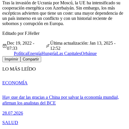
Tras la invasión de Ucrania por Moscú, la UE ha intensificado su
cooperación energética con Azerbaiyán. Sin embargo, los más
escépticos advierten que tiene un coste: una mayor dependencia de
un país inmerso en un conflicto y con un historial reciente de
sobornos y corrupción en Europa.
Editado por F.Heller
Dec 19, 2022 -
Última actualización: Jan 13, 2025 -
07:33
12:52
Política
Energía
Hungría
Las Capitales
Orbán
ue
Imprimir
Compartir
LO MÁS LEÍDO
ECONOMÍA
Hay que dar las gracias a China por salvar la economía mundial,
afirman los analistas del BCE
28.07.2026
SALUD