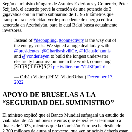
Según el ministro húngaro de Asuntos Exteriores y Comercio, Péter
Szijjártó, el acuerdo prevé la creación de una potencia de 3
gigavatios con un tramo submarino de 1.195 kilómetros que
transportará electricidad verde procedente de energía eólica
generada en Azerbaiyán, para lo cual Bakú busca actualmente
inversores.
Instead of
#decoupling
,
#connectivity
is the way out of
the energy crisis. We signed a huge deal today with
@presidentaz
,
@GharibashviliGe
,
@KlausIohannis
and
@vonderleyen
to build the longest underwater
electricity transmission line in the world, connecting
🇭🇺🇷🇴🇬🇪🇦🇿
pic.twitter.com/YLlSFpnUrh
— Orbán Viktor (@PM_ViktorOrban)
December 17,
2022
APOYO DE BRUSELAS A LA
“SEGURIDAD DEL SUMINISTRO”
El ministro explicó que el Banco Mundial sufragará un estudio de
viabilidad de 2,5 millones de euros que deberá estar terminado a
finales de 2023, mientras que la Comisión Europea ha destinado
2.300 millones de euros al proyecto, que «en principio debería estar