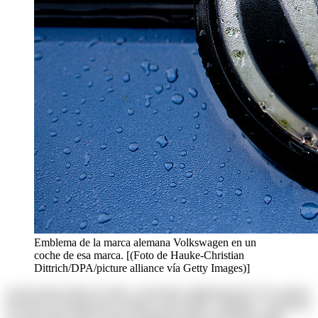
Emblema de la marca alemana Volkswagen en un
coche de esa marca. [(Foto de Hauke-Christian
Dittrich/DPA/picture alliance vía Getty Images)]
Lorem ipsum dolor sit amet, consectetur adipisicing elit. Ab corporis
deserunt exercitationem in itaque rerum ullam voluptates. Asperiores
at consectetur dolores harum magnam maiores possimus quam