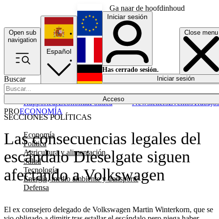
Ga naar de hoofdinhoud
Iniciar sesión
Open sub
Close menu
English
navigation
Español
Français
Has cerrado sesión.
Buscar
Iniciar sesión
Modo oscuro
Deutsch
Acceso
Rapporteur
Economía
Política
Newsletters
Eventos
Trabajo
PRO
ECONOMÍA
SECCIONES POLÍTICAS
Las consecuencias legales del
Economía
Política
escándalo Dieselgate siguen
Agricultura y alimentación
Salud
Tecnología
afectando a Volkswagen
Energía, medio ambiente y transporte
Defensa
El ex consejero delegado de Volkswagen Martin Winterkorn, que se
vio obligado a dimitir tras estallar el escándalo pero niega haber