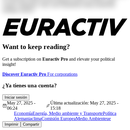
veniam voluptatum. Alias, iusto laudantium neque perspiciatis
similique tenetur!
Want to keep reading?
Get a subscription on
Euractiv Pro
and elevate your political
insight!
Discover Euractiv Pro
For corporations
¿Ya tienes una cuenta?
Iniciar sesión
May 27, 2025 -
Última actualización: May 27, 2025 -
06:24
15:18
Economía
Energía, Medio ambiente y Transporte
Política
Alemania
clima
Comisión Europea
Medio Ambiente
ue
Imprimir
Compartir