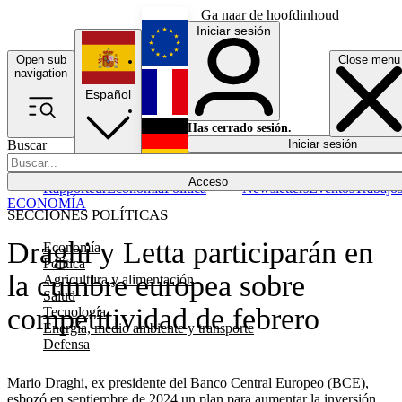
Ga naar de hoofdinhoud
Iniciar sesión
Open sub
Close menu
English
navigation
Español
Français
Has cerrado sesión.
Buscar
Iniciar sesión
Modo oscuro
Deutsch
Acceso
Rapporteur
Economía
Política
Newsletters
Eventos
Trabajo
ECONOMÍA
SECCIONES POLÍTICAS
Draghi y Letta participarán en
Economía
Política
la cumbre europea sobre
Agricultura y alimentación
Salud
competitividad de febrero
Tecnología
Energía, medio ambiente y transporte
Defensa
Mario Draghi, ex presidente del Banco Central Europeo (BCE),
esbozó en septiembre de 2024 un plan para aumentar la inversión,