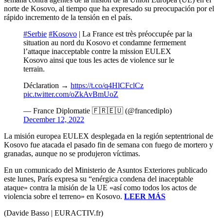
norte de Kosovo, al tiempo que ha expresado su preocupación por el
rápido incremento de la tensión en el país.
#Serbie
#Kosovo
| La France est très préoccupée par la
situation au nord du Kosovo et condamne fermement
l’attaque inacceptable contre la mission EULEX
Kosovo ainsi que tous les actes de violence sur le
terrain.
Déclaration →
https://t.co/q4HlCFclCz
pic.twitter.com/oZkAvBmUoZ
— France Diplomatie 🇫🇷🇪🇺 (@francediplo)
December 12, 2022
La misión europea EULEX desplegada en la región septentrional de
Kosovo fue atacada el pasado fin de semana con fuego de mortero y
granadas, aunque no se produjeron víctimas.
En un comunicado del Ministerio de Asuntos Exteriores publicado
este lunes, París expresa su “enérgica condena del inaceptable
ataque» contra la misión de la UE «así como todos los actos de
violencia sobre el terreno» en Kosovo.
LEER MÁS
(Davide Basso | EURACTIV.fr)