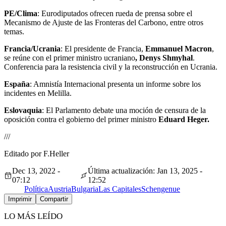
PE/Clima
: Eurodiputados ofrecen rueda de prensa sobre el
Mecanismo de Ajuste de las Fronteras del Carbono, entre otros
temas.
Francia/Ucrania
: El presidente de Francia,
Emmanuel Macron
,
se reúne con el primer ministro ucraniano
, Denys Shmyhal
.
Conferencia para la resistencia civil y la reconstrucción en Ucrania.
España
: Amnistía Internacional presenta un informe sobre los
incidentes en Melilla.
Eslovaquia
: El Parlamento debate una moción de censura de la
oposición contra el gobierno del primer ministro
Eduard Heger.
///
Editado por F.Heller
Dec 13, 2022 -
Última actualización: Jan 13, 2025 -
07:12
12:52
Política
Austria
Bulgaria
Las Capitales
Schengen
ue
Imprimir
Compartir
LO MÁS LEÍDO