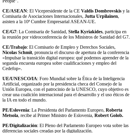
People”.
CE/ASEAN
: El Vicepresidente de la CE
Valdis Dombrovskis
y la
Comisaria de Asociaciones Internacionales,
Jutta Urpilainen
,
asisten a la 10ª Cumbre Empresarial ASEAN-UE.
CE/G7
: La Comisaria de Sanidad,
Stella Kyriakides
, participa en
la reunión por videoconferencia de los Ministros de Sanidad del G7.
CE/Trabajo
: El Comisario de Empleo y Derechos Sociales,
Nicolas Schmit
, pronuncia el discurso de apertura de la conferencia
«Impulsar la transición digital europea: qué podemos aprender de la
segunda encuesta europea sobre cualificaciones y empleo del
Cedefop».
UE/UNESCO/IA
: Foro Mundial sobre la Ética de la Inteligencia
Artificial, organizado por la presidencia checa del Consejo de la
Unión Europea, con el patrocinio de la UNESCO, cuyo objetivo es
crear una coalición internacional para el desarrollo y el uso éticos de
la IA en todo el mundo.
PE/Eslovenia
: La Presidenta del Parlamento Europeo,
Roberta
Metsola
, recibe al Primer Ministro de Eslovenia,
Robert Golob.
PE/Digitalización
: El Pleno del Parlamento Europeo vota sobre las
diferencias sociales creadas por la digitalización.