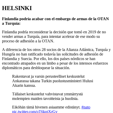
HELSINKI
Finlandia podría acabar con el embargo de armas de la OTAN
a Turquía:
Finlandia podría reconsiderar la decisión que tomó en 2019 de no
vender armas a Turquía, para intentar acelerar de ese modo su
proceso de adhesión a la OTAN.
A diferencia de los otros 28 socios de la Alianza Atlántica, Turquía y
Hungría no han ratificado todavía las solicitudes de adhesión de
Finlandia y Suecia. Por ello, los dos países nórdicos se han
encontrado atrapados en un limbo a pesar de los intensos esfuerzos
diplomáticos para desbloquear la situación.
Rakentavat ja varsin perusteelliset keskustelut
Ankarassa takana Turkin puolustusministeri Hulusi
Akarin kanssa.
Tällaiset keskustelut vahvistavat ymmärrystä
molempien maiden tavoitteista ja huolista.
Eiköhän tämä hivenen asiaamme edistänyt.
#nato
pic.twitter.com/oT6kpjXrGv