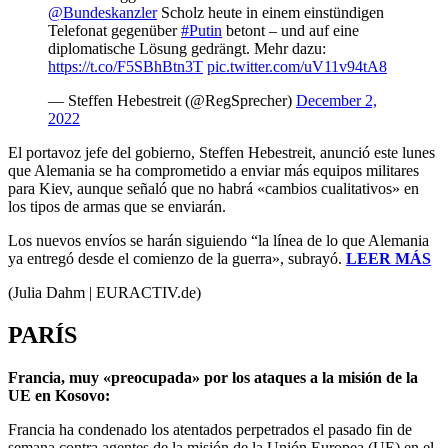
@Bundeskanzler
Scholz heute in einem einstündigen
Telefonat gegenüber
#Putin
betont – und auf eine
diplomatische Lösung gedrängt. Mehr dazu:
https://t.co/F5SBhBtn3T
pic.twitter.com/uV11v94tA8
— Steffen Hebestreit (@RegSprecher)
December 2,
2022
El portavoz jefe del gobierno, Steffen Hebestreit, anunció este lunes
que Alemania se ha comprometido a enviar más equipos militares
para Kiev, aunque señaló que no habrá «cambios cualitativos» en
los tipos de armas que se enviarán.
Los nuevos envíos se harán siguiendo “la línea de lo que Alemania
ya entregó desde el comienzo de la guerra», subrayó.
LEER MÁS
(Julia Dahm | EURACTIV.de)
PARÍS
Francia, muy «preocupada» por los ataques a la misión de la
UE en Kosovo:
Francia ha condenado los atentados perpetrados el pasado fin de
semana contra agentes de la misión de la Unión Europea (UE) en el