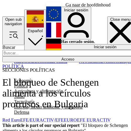
Ga naar de hoofdinhoud
Iniciar sesión
Open sub
Close menu
English
navigation
Español
Français
Has cerrado sesión.
Buscar
Iniciar sesión
Modo oscuro
Deutsch
Acceso
Rapporteur
Economía
Política
Newsletters
Eventos
Trabajo
POLÍTICA
SECCIONES POLÍTICAS
El bloqueo de Schengen
Economía
Política
alimenta a los círculos
Agricultura y alimentación
Salud
prorrusos en Bulgaria
Tecnología
Energía, medio ambiente y transporte
Defensa
Red EuroEFE/EURACTIV/EFE
EUROEFE EURACTIV
This article is part of our special report
"El bloqueo de Schengen
alimenta a los círculos prorrusos en Bulgaria"