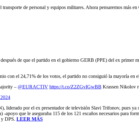
el transporte de personal y equipos militares. Ahora pensaremos más en
s después de que el partido en el gobierno GERB (PPE) del ex primer m
io con el 24,71% de los votos, el partido no consiguió la mayoría en 
majority –
@EURACTIV
https://t.co/Z2ZGvIGwBB
Krassen Nikolov r
 2024
), liderado por el ex presentador de televisión Slavi Trifonov, pues ya 
-apoyo que le aseguraba 115 de los 121 escaños necesarios para forma
B y DPS.
LEER MÁS