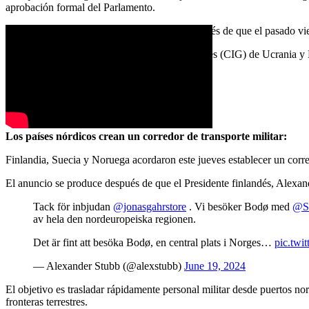
aprobación formal del Parlamento.
Este paso salva el último obstáculo legal, después de que el pasado v
Las primeras Conferencias Intergubernamentales (CIG) de Ucrania y
(Alexandra Brzozowski | Euractiv.com)
ESTOCOLMO
Los países nórdicos crean un corredor de transporte militar:
Finlandia, Suecia y Noruega acordaron este jueves establecer un corre
El anuncio se produce después de que el Presidente finlandés, Alexan
Tack för inbjudan
@jonasgahrstore
. Vi besöker Bodø med
@S
av hela den nordeuropeiska regionen.
Det är fint att besöka Bodø, en central plats i Norges…
pic.tw
— Alexander Stubb (@alexstubb)
June 19, 2024
El objetivo es trasladar rápidamente personal militar desde puertos no
fronteras terrestres.