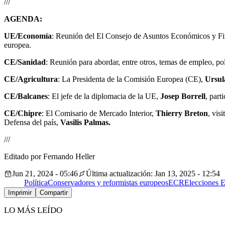
///
AGENDA:
UE/Economía
: Reunión del El Consejo de Asuntos Económicos y Finan
europea.
CE/Sanidad
: Reunión para abordar, entre otros, temas de empleo, po
CE/Agricultura
: La Presidenta de la Comisión Europea (CE),
Ursul
CE/Balcanes
: El jefe de la diplomacia de la UE,
Josep Borrell
, part
CE/Chipre
: El Comisario de Mercado Interior,
Thierry Breton
, vis
Defensa del país,
Vasilis Palmas.
///
Editado por Fernando Heller
Jun 21, 2024 - 05:46
Última actualización: Jan 13, 2025 - 12:54
Política
Conservadores y reformistas europeos
ECR
Elecciones 
Imprimir
Compartir
LO MÁS LEÍDO