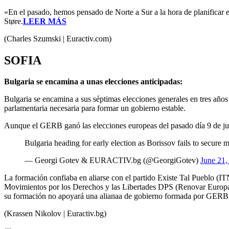
«En el pasado, hemos pensado de Norte a Sur a la hora de planificar 
Støre.
LEER MÁS
(Charles Szumski | Euractiv.com)
SOFIA
Bulgaria se encamina a unas elecciones anticipadas:
Bulgaria se encamina a sus séptimas elecciones generales en tres año
parlamentaria necesaria para formar un gobierno estable.
Aunque el GERB ganó las elecciones europeas del pasado día 9 de jun
Bulgaria heading for early election as Borissov fails to secure 
— Georgi Gotev & EURACTIV.bg (@GeorgiGotev)
June 21,
La formación confiaba en aliarse con el partido Existe Tal Pueblo (ITN
Movimientos por los Derechos y las Libertades DPS (Renovar Europa) 
su formación no apoyará una alianaa de gobierno formada por GER
(Krassen Nikolov | Euractiv.bg)