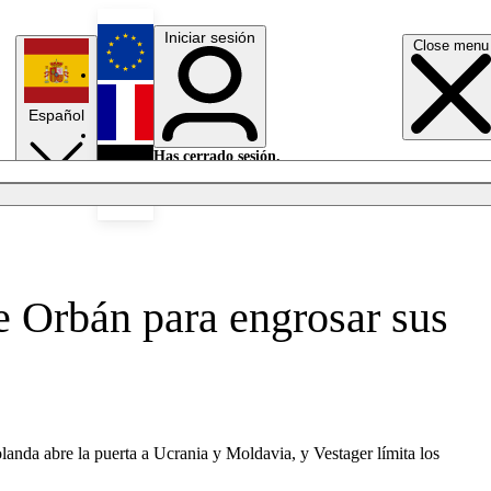
Iniciar sesión
Close menu
English
Español
Français
Has cerrado sesión.
Iniciar sesión
Modo oscuro
Deutsch
e Orbán para engrosar sus
landa abre la puerta a Ucrania y Moldavia, y Vestager límita los