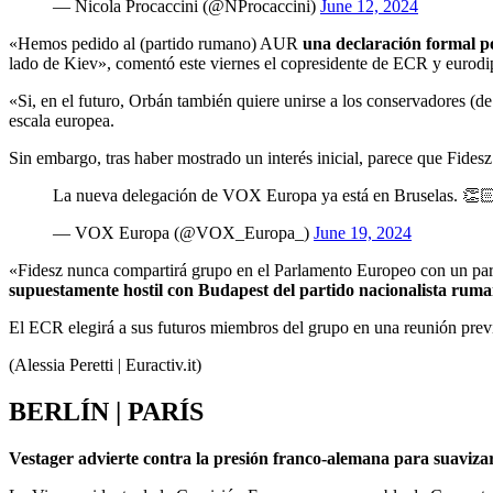
— Nicola Procaccini (@NProcaccini)
June 12, 2024
«Hemos pedido al (partido rumano) AUR
una declaración formal po
lado de Kiev», comentó este viernes el copresidente de ECR y eurodipu
«Si, en el futuro, Orbán también quiere unirse a los conservadores (d
escala europea.
Sin embargo, tras haber mostrado un interés inicial, parece que Fides
La nueva delegación de VOX Europa ya está en Bruselas. 👏
— VOX Europa (@VOX_Europa_)
June 19, 2024
«Fidesz nunca compartirá grupo en el Parlamento Europeo con un part
supuestamente hostil con Budapest del partido nacionalista ruma
El ECR elegirá a sus futuros miembros del grupo en una reunión prev
(Alessia Peretti | Euractiv.it)
BERLÍN | PARÍS
Vestager advierte contra la presión franco-alemana para suavizar 