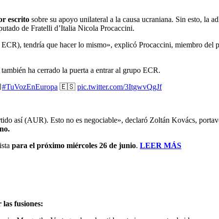
r escrito
sobre su apoyo unilateral a la causa ucraniana. Sin esto, la
tado de Fratelli d’Italia Nicola Procaccini.
e ECR), tendría que hacer lo mismo», explicó Procaccini, miembro del pa
z también ha cerrado la puerta a entrar al grupo ECR.

#TuVozEnEuropa
🇪🇸
pic.twitter.com/3ItgwvQgJf
ido así (AUR). Esto no es negociable», declaró Zoltán Kovács, portav
no.
ista
para el próximo miércoles 26 de junio
.
LEER MÁS
las fusiones: