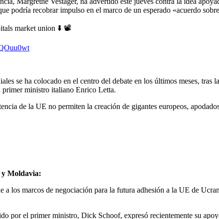
ia, Margrethe Vestager, ha advertido este jueves contra la idea apoyad
 que podría recobrar impulso en el marco de un esperado «acuerdo sobr
als market union ⬇️ 📽️
32QOuu0wt
les se ha colocado en el centro del debate en los últimos meses, tras l
rimer ministro italiano Enrico Letta.
ncia de la UE no permiten la creación de gigantes europeos, apodados
a y Moldavia:
de a los marcos de negociación para la futura adhesión a la UE de Ucran
do por el primer ministro, Dick Schoof, expresó recientemente su apoyo