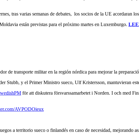
iernes, tras varias semanas de debates, los socios de la UE acordaran l
 Moldavia están previstas para el próximo martes en Luxemburgo.
LEE
dor de transporte militar en la región nórdica para mejorar la preparac
der Stubb, y el Primer Ministro sueco, Ulf Kristersson, mantuvieran es
wedishPM
för att diskutera försvarssamarbetet i Norden. I och med F
itter.com/AVPODOieux
ruegos a territorio sueco o finlandés en caso de necesidad, mejorando a