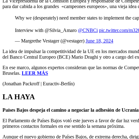
La Vicepresidenta de la Comisión Europea y responsable de Competenc
para dar cabida a los grandes «campeones europeos», una vieja idea
Why we (desperately) need member states to implement the capit
Interview with @Silvia_Amaro
@CNBCi
pic.twitter.com/m
— Margrethe Vestager (@vestager)
June 18, 2024
La idea de impulsar la competitividad de la UE en los mercados mundia
del Banco Central Europeo (BCE) Mario Draghi y otro a cargo del ex p
En ese marco, algunos expertos consideran que las normas de Compete
Bruselas.
LEER MÁS
(Jonathan Packroff | Euractiv-Berlín)
LA HAYA
Países Bajos despeja el camino a negociar la adhesión de Ucrani
El Parlamento de Países Bajos votó este jueves a favor de dar luz ver
primeros contactos formales en ese sentido la semana próxima.
Aunque el nuevo gobierno de Países Bajos, de extrema derecha, dirigi