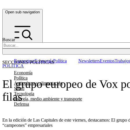
Open sub navigation
Buscar
Rapporteur
Economía
Política
Newsletters
Eventos
Trabajo
SECCIONES POLÍTICAS
POLÍTICA
Economía
Política
El grupo europeo de Vox po
Agricultura y alimentación
Salud
filas
Tecnología
Energía, medio ambiente y transporte
Defensa
En la edición de Las Capitales de este viernes, destacamos: El grupo 
“campeones” empresariales