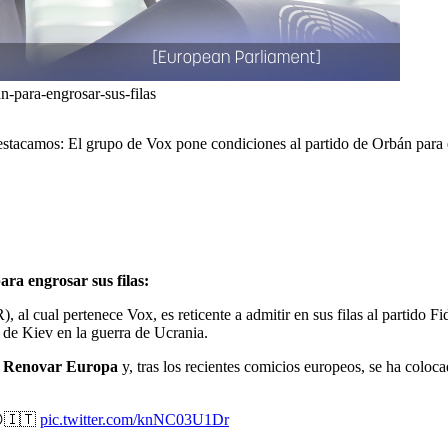
-para-engrosar-sus-filas
destacamos: El grupo de Vox pone condiciones al partido de Orbán para 
ra engrosar sus filas:
l cual pertenece Vox, es reticente a admitir en sus filas al partido Fi
r de Kiev en la guerra de Ucrania.
de Renovar Europa
y, tras los recientes comicios europeos, se ha coloc
…😉🇮🇹
pic.twitter.com/knNC03U1Dr