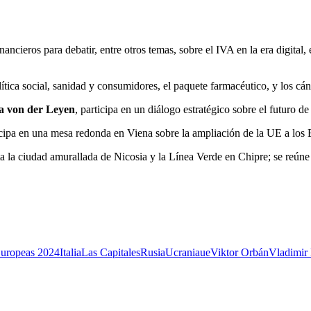
cieros para debatir, entre otros temas, sobre el IVA en la era digital
lítica social, sanidad y consumidores, el paquete farmacéutico, y los c
a von der Leyen
, participa en un diálogo estratégico sobre el futuro de
icipa en una mesa redonda en Viena sobre la ampliación de la UE a los
ita la ciudad amurallada de Nicosia y la Línea Verde en Chipre; se reún
Europeas 2024
Italia
Las Capitales
Rusia
Ucrania
ue
Viktor Orbán
Vladimir 