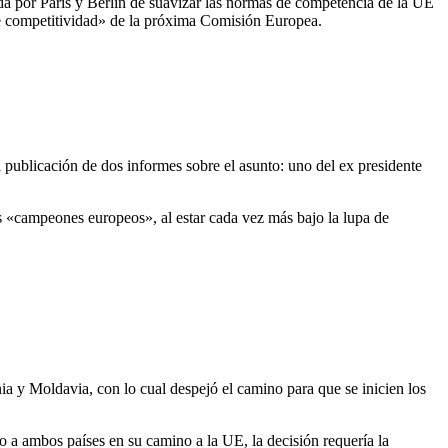
a por París y Berlín de suavizar las normas de competencia de la UE
e competitividad» de la próxima Comisión Europea.
a publicación de dos informes sobre el asunto: uno del ex presidente
 «campeones europeos», al estar cada vez más bajo la lupa de
ia y Moldavia, con lo cual despejó el camino para que se inicien los
 a ambos países en su camino a la UE, la decisión requería la