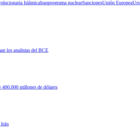
olucionaria Islámica
Iran
programa nuclear
Sanciones
Unión Europea
Urs
man los analistas del BCE
 400.000 millones de dólares
 Irán