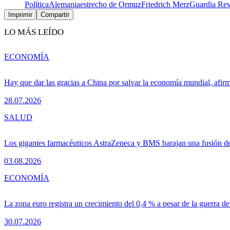
Política
Alemania
estrecho de Ormuz
Friedrich Merz
Guardia Rev
Imprimir
Compartir
LO MÁS LEÍDO
ECONOMÍA
Hay que dar las gracias a China por salvar la economía mundial, afir
28.07.2026
SALUD
Los gigantes farmacéuticos AstraZeneca y BMS barajan una fusión de
03.08.2026
ECONOMÍA
La zona euro registra un crecimiento del 0,4 % a pesar de la guerra de
30.07.2026