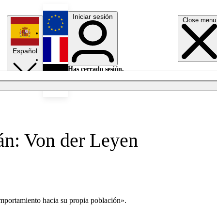
Iniciar sesión
Close menu
English
Español
Français
Has cerrado sesión.
Iniciar sesión
Modo oscuro
Deutsch
rán: Von der Leyen
mportamiento hacia su propia población».