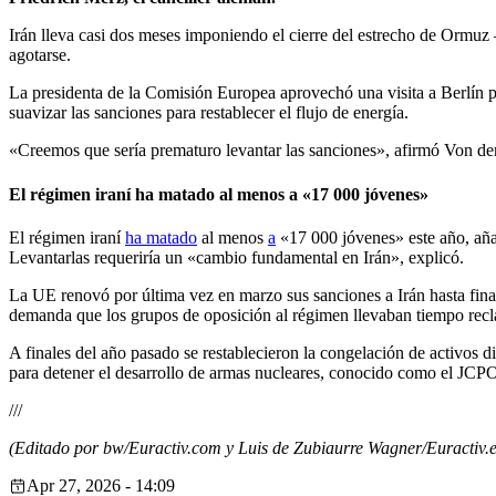
Irán lleva casi dos meses imponiendo el cierre del estrecho de Ormuz
agotarse.
La presidenta de la Comisión Europea aprovechó una visita a Berlín 
suavizar las sanciones para restablecer el flujo de energía.
«Creemos que sería prematuro levantar las sanciones», afirmó Von de
El régimen iraní ha matado al menos a «17 000 jóvenes»
El régimen iraní
ha matado
al menos
a
«17 000 jóvenes» este año, aña
Levantarlas requeriría un «cambio fundamental en Irán», explicó.
La UE renovó por última vez en marzo sus sanciones a Irán hasta finale
demanda que los grupos de oposición al régimen llevaban tiempo rec
A finales del año pasado se restablecieron la congelación de activos d
para detener el desarrollo de armas nucleares, conocido como el JCP
///
(Editado por bw/Euractiv.com y Luis de Zubiaurre Wagner/Euractiv.e
Apr 27, 2026 - 14:09