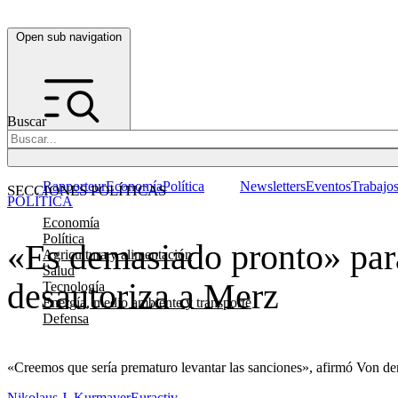
Open sub navigation
Buscar
Rapporteur
Economía
Política
Newsletters
Eventos
Trabajo
SECCIONES POLÍTICAS
POLÍTICA
Economía
Política
«Es demasiado pronto» para
Agricultura y alimentación
Salud
desautoriza a Merz
Tecnología
Energía, medio ambiente y transporte
Defensa
«Creemos que sería prematuro levantar las sanciones», afirmó Von de
Nikolaus J. Kurmayer
Euractiv