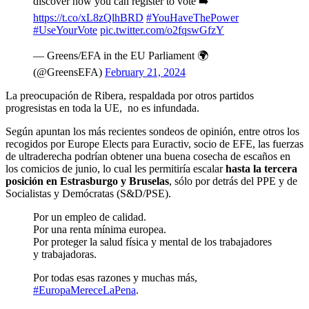
discover how you can register to vote ➡️
https://t.co/xL8zQlhBRD
#YouHaveThePower
#UseYourVote
pic.twitter.com/o2fqswGfzY
— Greens/EFA in the EU Parliament 🌍
(@GreensEFA)
February 21, 2024
La preocupación de Ribera, respaldada por otros partidos
progresistas en toda la UE, no es infundada.
Según apuntan los más recientes sondeos de opinión, entre otros los
recogidos por Europe Elects para Euractiv, socio de EFE, las fuerzas
de ultraderecha podrían obtener una buena cosecha de escaños en
los comicios de junio, lo cual les permitiría escalar
hasta la tercera
posición en Estrasburgo y Bruselas
, sólo por detrás del PPE y de
Socialistas y Demócratas (S&D/PSE).
Por un empleo de calidad.
Por una renta mínima europea.
Por proteger la salud física y mental de los trabajadores
y trabajadoras.
Por todas esas razones y muchas más,
#EuropaMereceLaPena
.