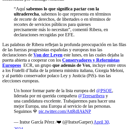
“Aquí
sabemos lo que significa pactar con la
ultraderecha
, sabemos lo que representa en términos
de recorte de derechos, de libertades o en términos de
recortes de servicios públicos para quienes
precisamente más lo necesitan”, comentó Ribera, en
declaraciones recogidas por EFE.
Las palabras de Ribera reflejan la profunda preocupación en las filas
de las fuerzas progresistas españolas y europeas tras las
declaraciones de
Von der Leyen
este lunes, en las cuales dejaba la
puerta abierta a cooperar con los
Conservadores y Reformistas
Europeos
ECR, un grupo
que además de Vox
, incluye entre otros
a los Fratelli d’Italia de la primera ministra italiana, Giorgia Meloni,
y al partido conservador polaco Ley y Justicia (PiS)- tras las
elecciones europeas.
Un honor formar parte de la lista europea del
@PSOE
,
liderada por mi querida compañera
@Teresaribera
y
una candidatura excelente. Trabajaremos para hacer una
mejor Europa, una Europa al servicio de las personas.
Seguimos 🌹
pic.twitter.com/AttRdIAkNP
— Iratxe García Pérez /❤️ (@IratxeGarper)
April 30,
2024