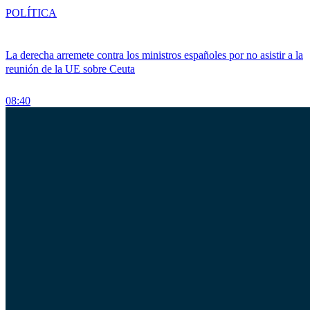
POLÍTICA
La derecha arremete contra los ministros españoles por no asistir a la
reunión de la UE sobre Ceuta
08:40