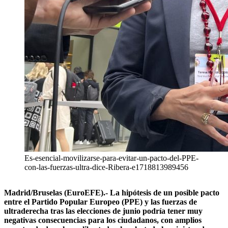
Es-esencial-movilizarse-para-evitar-un-pacto-del-PPE-
con-las-fuerzas-ultra-dice-Ribera-e1718813989456
Madrid/Bruselas (EuroEFE).- La hipótesis de un posible pacto
entre el Partido Popular Europeo (PPE) y las fuerzas de
ultraderecha tras las elecciones de junio podría tener muy
negativas consecuencias para los ciudadanos, con amplios