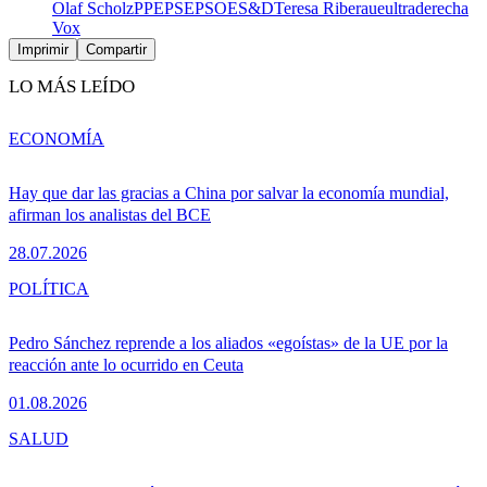
Olaf Scholz
PPE
PSE
PSOE
S&D
Teresa Ribera
ue
ultraderecha
Vox
Imprimir
Compartir
LO MÁS LEÍDO
ECONOMÍA
Hay que dar las gracias a China por salvar la economía mundial,
afirman los analistas del BCE
28.07.2026
POLÍTICA
Pedro Sánchez reprende a los aliados «egoístas» de la UE por la
reacción ante lo ocurrido en Ceuta
01.08.2026
SALUD