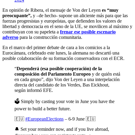
En opinión de Ribera, el mensaje de Von der Leyen
es “muy
preocupante”,
y –de hecho- supone un aliciente más para que las
fuerzas progresistas y europeístas, que defienden los valores de
libertad y democracia en el seno de la UE, se movilicen al máximo y
contribuyan con su papeleta a
frenar ese posible escenario
adverso
para la construcción comunitaria.
En el marco del primer debate de cara a los comicios a la
Eurocámara, celebrado este lunes, la alemana no descartó una
posible colaboración de su formación conservadora con el ECR.
“
Dependerá (esa posible cooperación) de la
composición del Parlamento Europeo
y de quién está
en cada grupo”, dijo Von der Leyen a una interpelación
directa del candidato de los Verdes, Bas Eickhout,
según informó EFE.
🗳️ Simply by casting your vote in June you have the
power to build a better future.
🇪🇺
#EuropeanElections
– 6-9 June 🇪🇺
🔔 Set your reminder now, and if you live abroad,