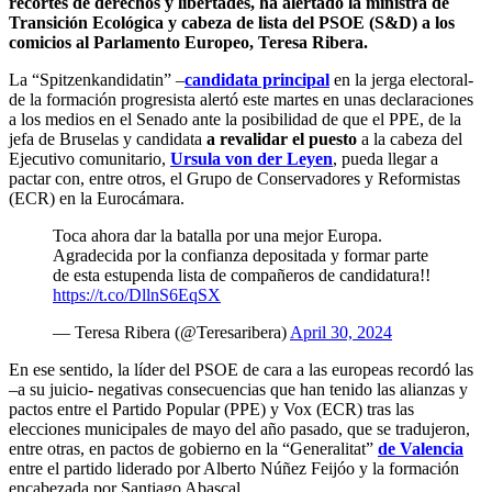
recortes de derechos y libertades, ha alertado la ministra de
Transición Ecológica y cabeza de lista del PSOE (S&D) a los
comicios al Parlamento Europeo, Teresa Ribera.
La “Spitzenkandidatin” –
candidata principal
en la jerga electoral-
de la formación progresista alertó este martes en unas declaraciones
a los medios en el Senado ante la posibilidad de que el PPE, de la
jefa de Bruselas y candidata
a revalidar el puesto
a la cabeza del
Ejecutivo comunitario,
Ursula von der Leyen
, pueda llegar a
pactar con, entre otros, el Grupo de Conservadores y Reformistas
(ECR) en la Eurocámara.
Toca ahora dar la batalla por una mejor Europa.
Agradecida por la confianza depositada y formar parte
de esta estupenda lista de compañeros de candidatura!!
https://t.co/DllnS6EqSX
— Teresa Ribera (@Teresaribera)
April 30, 2024
En ese sentido, la líder del PSOE de cara a las europeas recordó las
–a su juicio- negativas consecuencias que han tenido las alianzas y
pactos entre el Partido Popular (PPE) y Vox (ECR) tras las
elecciones municipales de mayo del año pasado, que se tradujeron,
entre otras, en pactos de gobierno en la “Generalitat”
de Valencia
entre el partido liderado por Alberto Núñez Feijóo y la formación
encabezada por Santiago Abascal.