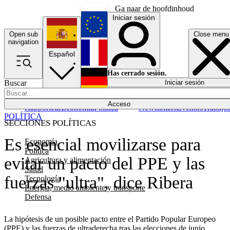
Ga naar de hoofdinhoud
Iniciar sesión
Open sub
Close menu
English
navigation
Español
Français
Has cerrado sesión.
Buscar
Iniciar sesión
Modo oscuro
Deutsch
Acceso
Rapporteur
Economía
Política
Newsletters
Eventos
Trabajo
POLÍTICA
SECCIONES POLÍTICAS
Es esencial movilizarse para
Economía
Política
evitar un pacto del PPE y las
Agricultura y alimentación
Salud
fuerzas "ultra", dice Ribera
Tecnología
Energía, medio ambiente y transporte
Defensa
La hipótesis de un posible pacto entre el Partido Popular Europeo
(PPE) y las fuerzas de ultraderecha tras las elecciones de junio