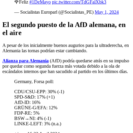
🌹Feliz
#1DeMayo
pic.twitter.com/TdGFalXbk3
— Socialistas Europarl (@Socialistas_PE)
May 1, 2024
El segundo puesto de la AfD alemana, en
el aire
A pesar de los inicialmente buenos augurios para la ultraderecha, en
Alemania las tornas podrían estar cambiando.
Alianza para Alemania
(AfD) podría quedarse atrás en su impulso
por quedar como segunda fuerza más votada debido a la ola de
escándalos internos que han sacudido al partido en los últimos días.
Germany, Forsa poll:
CDU/CSU-EPP: 30% (-1)
SPD-S&D: 17% (+1)
AfD-ID: 16%
GRÜNE-G/EFA: 12%
FDP-RE: 5%
BSW→NI: 4% (-1)
LINKE-LEFT: 3% (n.a.)