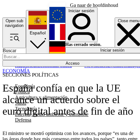
Ga naar de hoofdinhoud
Iniciar sesión
Open sub
Close menu
English
navigation
Español
Français
Has cerrado sesión.
Buscar
Iniciar sesión
Modo oscuro
Deutsch
Acceso
Rapporteur
Economía
Política
Newsletters
Eventos
Trabajo
ECONOMÍA
SECCIONES POLÍTICAS
España confía en que la UE
Economía
Política
alcance un acuerdo sobre el
Agricultura y alimentación
Salud
euro digital antes de fin de año
Tecnología
Energía, medio ambiente y transporte
Defensa
El ministro se mostró optimista con los avances, porque “es una de
las áreas donde hay más consenso entre todos los países”, tanto entre