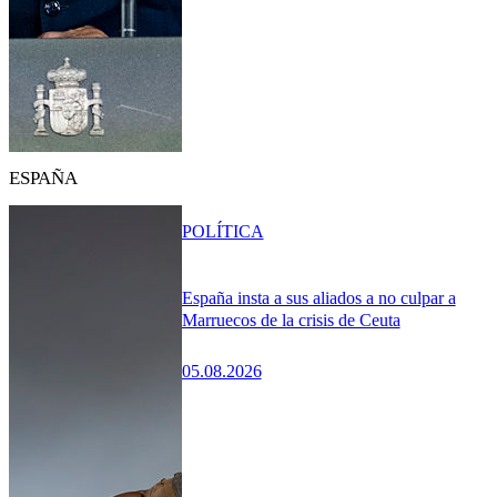
ESPAÑA
POLÍTICA
España insta a sus aliados a no culpar a
Marruecos de la crisis de Ceuta
05.08.2026