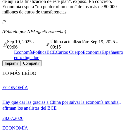
de aquí a la finalización de este plan”, expuso. En concreto,
Economía espera “no perder ni un euro” de los más de 80.000
millones de euros de transferencias.
///
(Editado por NFA/gja/Servimedia)
Sep 19, 2025 -
Última actualización: Sep 19, 2025 -
09:06
09:15
Economía
Política
BCE
Carlos Cuerpo
Economia
España
euro
euro digital
ue
Imprimir
Compartir
LO MÁS LEÍDO
ECONOMÍA
Hay que dar las gracias a China por salvar la economía mundial,
afirman los analistas del BCE
28.07.2026
ECONOMÍA