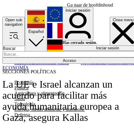
Ga naar de hoofdinhoud
Iniciar sesión
Open sub
Close menu
English
navigation
Español
Français
Has cerrado sesión.
Buscar
Iniciar sesión
Modo oscuro
Deutsch
Acceso
Rapporteur
Economía
Política
Newsletters
Eventos
Trabajo
ECONOMÍA
SECCIONES POLÍTICAS
La UE e Israel alcanzan un
Economía
Política
acuerdo para facilitar más
Agricultura y alimentación
Salud
ayuda humanitaria europea a
Tecnología
Energía, medio ambiente y transporte
Gaza, asegura Kallas
Defensa