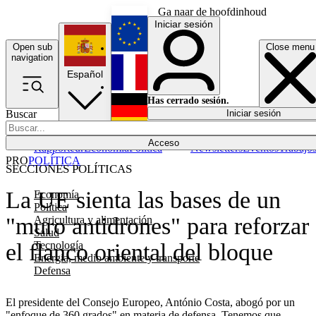
Ga naar de hoofdinhoud
Iniciar sesión
Open sub
Close menu
English
navigation
Español
Français
Has cerrado sesión.
Buscar
Iniciar sesión
Modo oscuro
Deutsch
Acceso
Rapporteur
Economía
Política
Newsletters
Eventos
Trabajo
PRO
POLÍTICA
SECCIONES POLÍTICAS
La UE sienta las bases de un
Economía
Política
"muro antidrones" para reforzar
Agricultura y alimentación
Salud
Tecnología
el flanco oriental del bloque
Energía, medio ambiente y transporte
Defensa
El presidente del Consejo Europeo, António Costa, abogó por un
"enfoque de 360 grados" en materia de defensa. Tenemos que