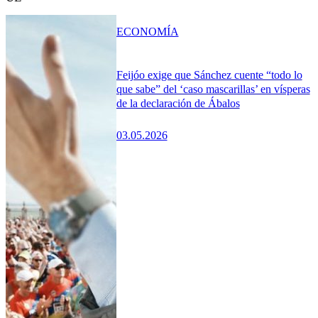
ECONOMÍA
Feijóo exige que Sánchez cuente “todo lo
que sabe” del ‘caso mascarillas’ en vísperas
de la declaración de Ábalos
03.05.2026