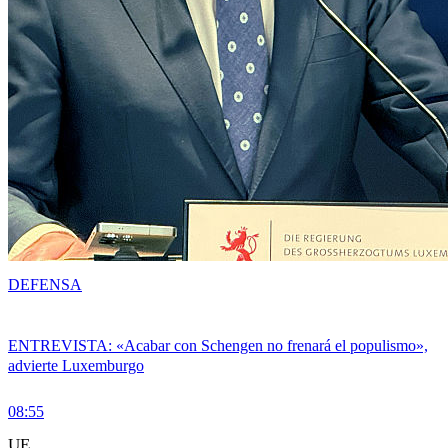
DEFENSA
ENTREVISTA: «Acabar con Schengen no frenará el populismo»,
advierte Luxemburgo
08:55
UE