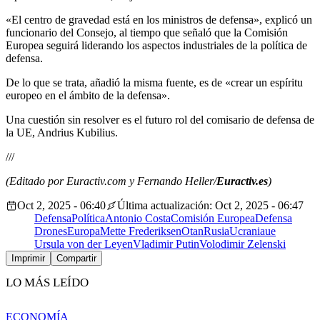
«El centro de gravedad está en los ministros de defensa», explicó un
funcionario del Consejo, al tiempo que señaló que la Comisión
Europea seguirá liderando los aspectos industriales de la política de
defensa.
De lo que se trata, añadió la misma fuente, es de «crear un espíritu
europeo en el ámbito de la defensa».
Una cuestión sin resolver es el futuro rol del comisario de defensa de
la UE, Andrius Kubilius.
///
(Editado por Euractiv.com y Fernando Heller/
Euractiv.es
)
Oct 2, 2025 - 06:40
Última actualización: Oct 2, 2025 - 06:47
Defensa
Política
Antonio Costa
Comisión Europea
Defensa
Drones
Europa
Mette Frederiksen
Otan
Rusia
Ucrania
ue
Ursula von der Leyen
Vladimir Putin
Volodimir Zelenski
Imprimir
Compartir
LO MÁS LEÍDO
ECONOMÍA