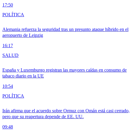
17:50
POLÍTICA
Alemania refuerza la seguridad tras un presunto ataque híbrido en el
aeropuerto de Leipzig
16:17
SALUD
España y Luxemburgo registran las mayores caídas en consumo de
tabaco diario en la UE
10:54
POLÍTICA
Irán afirma que el acuerdo sobre Ormuz con Omán está casi cerrado,
pero que su reapertura depende de EE. UU.
09:48