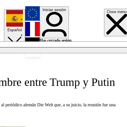
Iniciar sesión
Close menu
English
Español
Français
Has cerrado sesión.
Iniciar sesión
Modo oscuro
Deutsch
umbre entre Trump y Putin
 periódico alemán Die Welt que, a su juicio, la reunión fue una