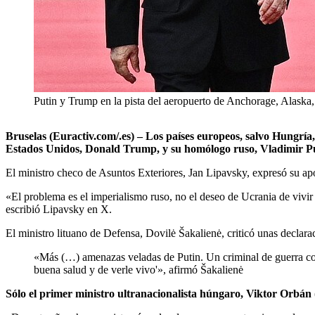
Putin y Trump en la pista del aeropuerto de Anchorage, Alaska,
Bruselas (Euractiv.com/.es) – Los países europeos, salvo Hungría
Estados Unidos, Donald Trump, y su homólogo ruso, Vladimir Puti
El ministro checo de Asuntos Exteriores, Jan Lipavsky, expresó su apo
«El problema es el imperialismo ruso, no el deseo de Ucrania de vivir
escribió Lipavsky en X.
El ministro lituano de Defensa, Dovilė Šakalienė, criticó unas declara
«Más (…) amenazas veladas de Putin. Un criminal de guerra con
buena salud y de verle vivo'», afirmó Šakalienė
Sólo el primer ministro ultranacionalista húngaro, Viktor Orbán 