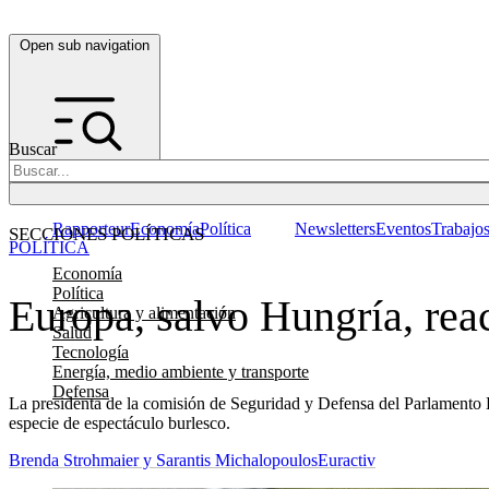
Open sub navigation
Buscar
Rapporteur
Economía
Política
Newsletters
Eventos
Trabajo
SECCIONES POLÍTICAS
POLÍTICA
Economía
Política
Europa, salvo Hungría, rea
Agricultura y alimentación
Salud
Tecnología
Energía, medio ambiente y transporte
Defensa
La presidenta de la comisión de Seguridad y Defensa del Parlamento 
especie de espectáculo burlesco.
Brenda Strohmaier y Sarantis Michalopoulos
Euractiv