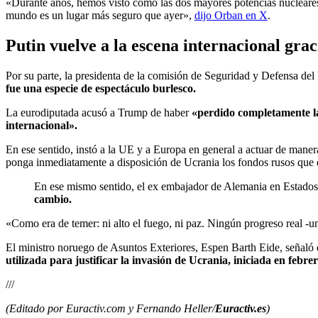
«Durante años, hemos visto cómo las dos mayores potencias nucleares
mundo es un lugar más seguro que ayer»,
dijo Orban en X
.
Putin vuelve a la escena internacional gra
Por su parte, la presidenta de la comisión de Seguridad y Defensa
fue una especie de espectáculo burlesco.
La eurodiputada acusó a Trump de haber
«perdido completamente l
internacional».
En ese sentido, instó a la UE y a Europa en general a actuar de man
ponga inmediatamente a disposición de Ucrania los fondos rusos que 
En ese mismo sentido, el ex embajador de Alemania en Estados 
cambio.
«Como era de temer: ni alto el fuego, ni paz. Ningún progreso real -
El ministro noruego de Asuntos Exteriores, Espen Barth Eide, señaló qu
utilizada para justificar la invasión de Ucrania, iniciada en febre
///
(Editado por Euractiv.com y Fernando Heller/
Euractiv.es
)