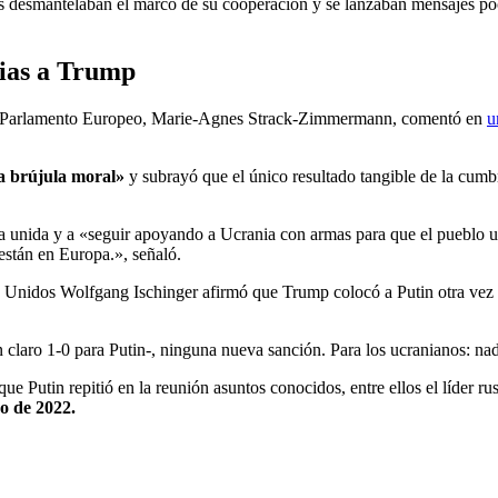
 desmantelaban el marco de su cooperación y se lanzaban mensajes poco 
cias a Trump
 del Parlamento Europeo, Marie-Agnes Strack-Zimmermann, comentó en
u
a brújula moral»
y subrayó que el único resultado tangible de la cum
era unida y a «seguir apoyando a Ucrania con armas para que el pueblo 
están en Europa.», señaló.
Unidos Wolfgang Ischinger afirmó que Trump colocó a Putin otra vez en
un claro 1-0 para Putin-, ninguna nueva sanción. Para los ucranianos: 
e Putin repitió en la reunión asuntos conocidos, entre ellos el líder ru
ro de 2022.