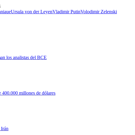
4
nia
ue
Ursula von der Leyen
Vladimir Putin
Volodimir Zelenski
man los analistas del BCE
 400.000 millones de dólares
 Irán