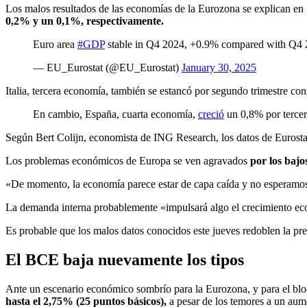
Los malos resultados de las economías de la Eurozona se explican e
0,2% y un 0,1%, respectivamente.
Euro area
#GDP
stable in Q4 2024, +0.9% compared with Q4 2
— EU_Eurostat (@EU_Eurostat)
January 30, 2025
Italia, tercera economía, también se estancó por segundo trimestre con
En cambio, España, cuarta economía,
creció
un 0,8% por tercer
Según Bert Colijn, economista de ING Research, los datos de Eurosta
Los problemas económicos de Europa se ven agravados
por los bajo
«De momento, la economía parece estar de capa caída y no esperamos qu
La demanda interna probablemente «impulsará algo el crecimiento ec
Es probable que los malos datos conocidos este jueves redoblen la pres
El BCE baja nuevamente los tipos
Ante un escenario económico sombrío para la Eurozona, y para el bloq
hasta el 2,75% (25 puntos básicos),
a pesar de los temores a un aume