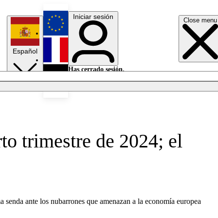
Iniciar sesión
Close menu
English
Español
Français
Has cerrado sesión.
Iniciar sesión
Modo oscuro
Deutsch
to trimestre de 2024; el
isma senda ante los nubarrones que amenazan a la economía europea