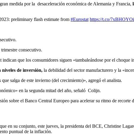
n gran medida por la desaceleración económica de Alemania y Francia,
023: preliminary flash estimate from
#Eurostat
https://t.co/7xBHOYO
secutivo.
 trimestre consecutivo.
t indican que los consumidores siguen «tambaleándose por el choque i
s niveles de inversión,
la debilidad del sector manufacturero y la «inc
e salga de este invierno (del crecimiento)», agregó el analista.
onómico» en la segunda mitad del año, señaló Colijn.
ión sobre el Banco Central Europeo para acelerar su ritmo de recorte de
ue en su conjunto, este jueves, la presidenta del BCE, Christine Laga
nto puntual de la inflación.