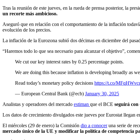
Tras la reunión de este jueves, en la rueda de prensa posterior, la p
un recorte más ambicioso.
Aseguró que en relación con el comportamiento de la inflación todavía 
evolución de los precios.
La inflación de la Eurozona subió dos décimas en diciembre del pasado 
“Haremos todo lo que sea necesario para alcanzar el objetivo”, comentó
We cut our key interest rates by 0.25 percentage points.
We are doing this because inflation is developing broadly as we 
Read today’s monetary policy decisions
https://t.co/MFqHWv
— European Central Bank (@ecb)
January 30, 2025
Analistas y operadores del mercado
estiman
que el BCE
seguirá con 
Los datos de crecimiento divulgados este jueves por Eurostat llegan 
El miércoles (29 de enero) la Comisión
dio a conocer
una serie de rec
mercado único de la UE y modificar la política de competencia pa