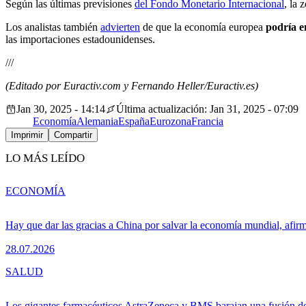
Según las últimas previsiones
del Fondo Monetario Internacional
, la
Los analistas también
advierten
de que la economía europea
podría e
las importaciones estadounidenses.
///
(Editado por Euractiv.com y Fernando Heller/Euractiv.es)
Jan 30, 2025 - 14:14
Última actualización: Jan 31, 2025 - 07:09
Economía
Alemania
España
Eurozona
Francia
Imprimir
Compartir
LO MÁS LEÍDO
ECONOMÍA
Hay que dar las gracias a China por salvar la economía mundial, afir
28.07.2026
SALUD
Los gigantes farmacéuticos AstraZeneca y BMS barajan una fusión de