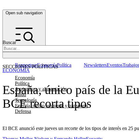
Open sub navigation
Buscar
Rapporteur
Economía
Política
Newsletters
Eventos
Trabajo
SECCIONES POLÍTICAS
ECONOMÍA
Economía
Política
España, único país de la Eu
Agricultura y alimentación
Salud
BCE recorta tipos
Tecnología
Energía, medio ambiente y transporte
Defensa
El BCE anunció este jueves un recorte de los tipos de interés en 25 
Thomas Moller-Nielsen y Fernando Heller
Euractiv