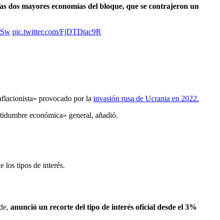
las dos mayores economías del bloque, que se contrajeron un
iSw
pic.twitter.com/FjDTDtac9R
nflacionista» provocado por la
invasión rusa de Ucrania en 2022.
ertidumbre económica» general, añadió.
 los tipos de interés.
rde,
anunció un recorte del tipo de interés oficial desde el 3%