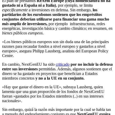
El plan de préstamos
ReArm Europe (cuya nomenclatura no ha
gustado ni a España ni a Italia)
, por ejemplo, se limita
específicamente
a inversiones en defensa. Sin embargo,
los
partidarios de los eurobonos sostienen que los empréstitos
conjuntos deberían utilizarse para financiar una gama mucho
más amplia
de inversiones,
por ejemplo infraestructuras, redes
energéticas, investigación básica y cambio climático; en resumen, en
bienes públicos europeos
.
«Los bienes públicos europeos son sin duda una de las principales
razones para recaudar fondos a nivel europeo y gastarlos a nivel
europeo», asegura Philipp Lausberg, analista del European Policy
Centre.
En cambio, NextGenEU ha sido
criticado
por no incluir la defensa
entre sus inversiones
permitidas. Además, algunos sostienen que el
dinero se ha gastado en proyectos que benefician a Estados
miembros concretos
y no a la UE en su conjunto.
«Hay que gastar el dinero en la UE», subraya Lausberg, quien
lamenta que una gran proporción de los fondos de NextGenEU
fueran «gastados por los Estados miembros (..) en sus intereses
nacionales».
Sin embargo, quizá la razón más importante por la cual se habla tan
a menudo del endeudamiento conjunto es que
NextGenEU expira