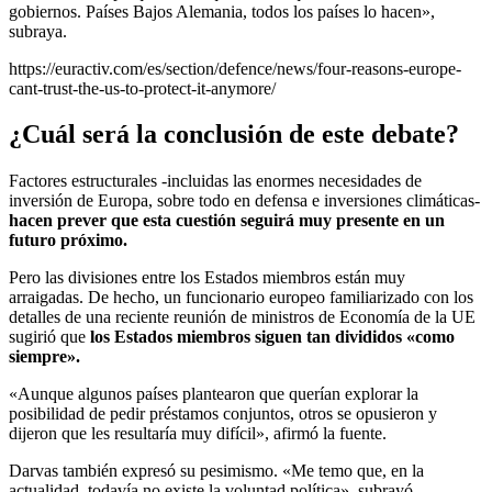
gobiernos. Países Bajos Alemania, todos los países lo hacen»,
subraya.
https://euractiv.com/es/section/defence/news/four-reasons-europe-
cant-trust-the-us-to-protect-it-anymore/
¿Cuál será la conclusión de este debate?
Factores estructurales -incluidas las enormes necesidades de
inversión de Europa, sobre todo en defensa e inversiones climáticas-
hacen prever que esta cuestión seguirá muy presente en un
futuro próximo.
Pero las divisiones entre los Estados miembros están muy
arraigadas. De hecho, un funcionario europeo familiarizado con los
detalles de una reciente reunión de ministros de Economía de la UE
sugirió que
los Estados miembros siguen tan divididos «como
siempre».
«Aunque algunos países plantearon que querían explorar la
posibilidad de pedir préstamos conjuntos, otros se opusieron y
dijeron que les resultaría muy difícil», afirmó la fuente.
Darvas también expresó su pesimismo. «Me temo que, en la
actualidad, todavía no existe la voluntad política», subrayó.