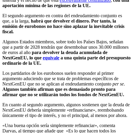
sistema y el hecho de que está
excesivamente centralizado
,
con una
aportación mínima de las regiones de la UE.
El segundo argumento en contra del endeudamiento conjunto es
que, a la larga,
habrá que devolver el dinero. Por tanto, la
emisión de eurobonos no hace sino aplazar la inevitable crisis
fiscal.
Algunos Estados miembros, sobre todo los Países Bajos, señalan
que a partir de 2028 tendrán que desembolsar unos 30.000 millones
de euros al año
para devolver la deuda acumulada de
NextGenEU, lo que
equivale
a una quinta parte del presupuesto
ordinario de la UE.
Los partidarios de los eurobonos suelen responder al primer
argumento aduciendo que se trata de problemas específicos de
NextGenEU que no se aplican al endeudamiento conjunto
per se
.
Algunos también afirman que es demasiado pronto para
afirmar que no se utilizarán todos los fondos de NextGenEU.
En cuanto al segundo argumento, algunos sostienen que la deuda de
NextGenEU debería simplemente «refinanciarse», reembolsando
únicamente el tipo de interés, y no el principal, al menos por ahora.
«Una buena opción sería simplemente refinanciar», comenta
Darvas, al tiempo que añade que «Es lo que hacen todos los