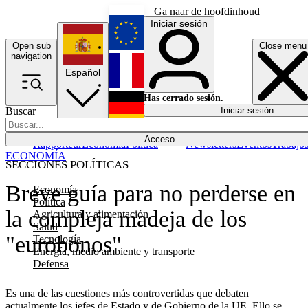
Ga naar de hoofdinhoud
Iniciar sesión
Open sub
Close menu
English
navigation
Español
Français
Has cerrado sesión.
Buscar
Iniciar sesión
Modo oscuro
Deutsch
Acceso
Rapporteur
Economía
Política
Newsletters
Eventos
Trabajo
ECONOMÍA
SECCIONES POLÍTICAS
Breve guía para no perderse en
Economía
Política
la compleja madeja de los
Agricultura y alimentación
Salud
"eurobonos"
Tecnología
Energía, medio ambiente y transporte
Defensa
Es una de las cuestiones más controvertidas que debaten
actualmente los jefes de Estado y de Gobierno de la UE. Ello se