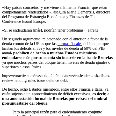
«Hay países concretos -y me viene a la mente Francia- que están
completamente ‘endeudados'», asegura Maria Demertzis, directora
del Programa de Estrategia Económica y Finanzas de The
Conference Board Europe.
«Si se endeudaran [más], podrían tener problemas», agrega.
Un segundo argumento, relacionado con el anterior, a favor de la
deuda común de la UE es que las
normas fiscales
del bloque -que
limitan los déficits al 3% y los niveles de deuda al 60% del PIB
anual-
prohíben de hecho a muchos Estados miembros
endeudarse más por su cuenta sin incurrir en la ira de Bruselas
,
ya que muchos países del bloque tienen niveles de deuda iguales o
superiores a esos límites.
https://euractiv.com/es/section/defence/news/eu-leaders-ask-eib-to-
review-lending-rules-issue-defence-debt/
De hecho, ocho Estados miembros, entre ellos Francia e Italia, ya
están sujetos a un «procedimiento de déficit excesivo»,
es decir, a
una amonestación formal de Bruselas por rebasar el umbral
presupuestario del bloque.
Pero la principal razón para el endeudamiento conjunto