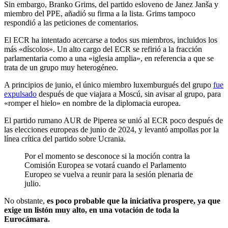
Sin embargo, Branko Grims, del partido esloveno de Janez Janša y
miembro del PPE, añadió su firma a la lista. Grims tampoco
respondió a las peticiones de comentarios.
El ECR ha intentado acercarse a todos sus miembros, incluidos los
más «díscolos». Un alto cargo del ECR se refirió a la fracción
parlamentaria como a una «iglesia amplia», en referencia a que se
trata de un grupo muy heterogéneo.
A principios de junio, el único miembro luxemburgués del grupo
fue
expulsado
después de que viajara a Moscú, sin avisar al grupo,
para
«romper el hielo» en nombre de la diplomacia europea.
El partido rumano AUR de Piperea se unió al ECR poco después de
las elecciones europeas de junio de 2024, y levantó ampollas por la
línea crítica del partido sobre Ucrania.
Por el momento se desconoce si la moción contra la
Comisión Europea se votará cuando el Parlamento
Europeo se vuelva a reunir para la sesión plenaria de
julio.
No obstante,
es poco probable que la iniciativa prospere, ya que
exige un listón muy alto, en una votación de toda la
Eurocámara.