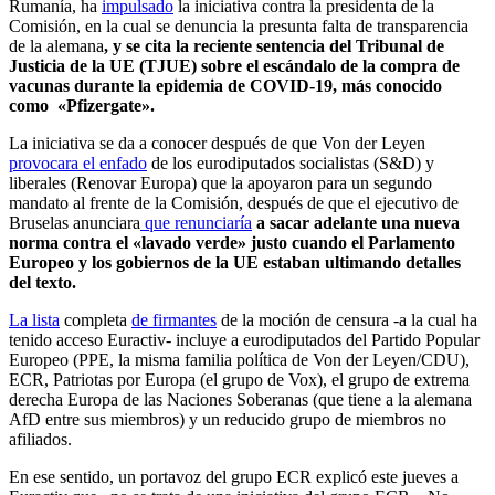
Rumanía, ha
impulsado
la iniciativa contra la presidenta de la
Comisión, en la cual se denuncia la presunta falta de transparencia
de la alemana
, y se cita la reciente sentencia del Tribunal de
Justicia de la UE (TJUE) sobre el escándalo de la compra de
vacunas durante la epidemia de COVID-19, más conocido
como «Pfizergate».
La iniciativa se da a conocer después de que Von der Leyen
provocara el enfado
de los eurodiputados socialistas (S&D) y
liberales (Renovar Europa) que la apoyaron para un segundo
mandato al frente de la Comisión, después de que el ejecutivo de
Bruselas anunciara
que renunciaría
a sacar adelante una nueva
norma contra el «lavado verde» justo cuando el Parlamento
Europeo y los gobiernos de la UE estaban ultimando detalles
del texto.
La lista
completa
de firmantes
de la moción de censura -a la cual ha
tenido acceso Euractiv- incluye a eurodiputados del Partido Popular
Europeo (PPE, la misma familia política de Von der Leyen/CDU),
ECR, Patriotas por Europa (el grupo de Vox), el grupo de extrema
derecha Europa de las Naciones Soberanas (que tiene a la alemana
AfD entre sus miembros) y un reducido grupo de miembros no
afiliados.
En ese sentido, un
portavoz del grupo ECR explicó este jueves a