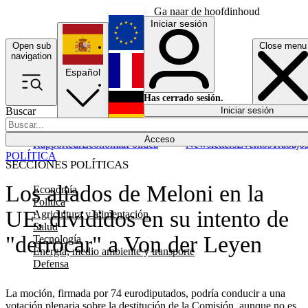
Ga naar de hoofdinhoud
Iniciar sesión
Open sub
Close menu
English
navigation
Español
Français
Has cerrado sesión.
Buscar
Iniciar sesión
Modo oscuro
Deutsch
Acceso
Rapporteur
Economía
Política
Newsletters
Eventos
Trabajo
POLÍTICA
SECCIONES POLÍTICAS
Los aliados de Meloni en la
Economía
Política
UE, divididos en su intento de
Agricultura y alimentación
Salud
"derrocar" a Von der Leyen
Tecnología
Energía, medio ambiente y transporte
Defensa
La moción, firmada por 74 eurodiputados, podría conducir a una
votación plenaria sobre la destitución de la Comisión, aunque no es