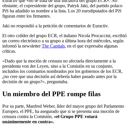
Euractiv que «no se trata de una iniciativa del grupo ECR». No
obstante, el copresidente del grupo, Patryk Jaki, del partido polaco
PiS ha añadido su nombre a la lista.
Los 20 eurodiputados del PiS
figuran entre los firmantes.
Jaki no respondió a la petición de comentarios de Euractiv.
El otro colíder del grupo ECR, el italiano Nicola Procaccini, escribió
un correo electrónico a su grupo a última hora del miércoles, según
informó la newsletter
The Capitals
, en el que expresaba algunas
críticas.
«Dado que la moción de censura no afectaría directamente a la
presidenta von der Leyen, sino a la Comisión en su conjunto,
incluidos los comisarios nombrados por los gobiernos de los ECR,
¿no cree que una decisión así debería haber pasado antes por la
decisión de un grupo?», preguntaba.
Un miembro del PPE rompe filas
Por su parte, Manfred Weber, líder del mayor grupo del Parlamento
Europeo, el PPE, ha asegurado que si se presenta una moción de
censura contra la Comisión,
«el Grupo PPE votará
unánimemente en contra».