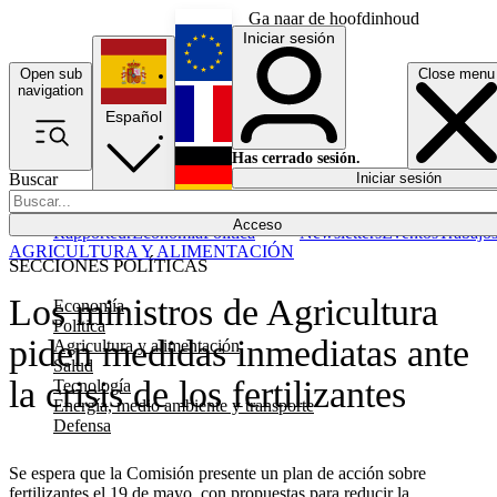
Ga naar de hoofdinhoud
Iniciar sesión
Open sub
Close menu
English
navigation
Español
Français
Has cerrado sesión.
Buscar
Iniciar sesión
Modo oscuro
Deutsch
Acceso
Rapporteur
Economía
Política
Newsletters
Eventos
Trabajo
AGRICULTURA Y ALIMENTACIÓN
SECCIONES POLÍTICAS
Los ministros de Agricultura
Economía
Política
piden medidas inmediatas ante
Agricultura y alimentación
Salud
la crisis de los fertilizantes
Tecnología
Energía, medio ambiente y transporte
Defensa
Se espera que la Comisión presente un plan de acción sobre
fertilizantes el 19 de mayo, con propuestas para reducir la