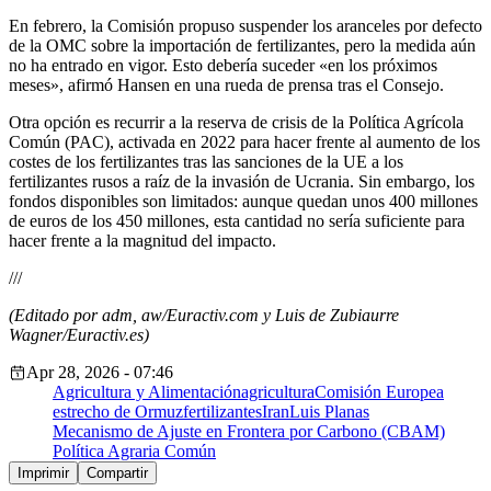
En febrero, la Comisión propuso suspender los aranceles por defecto
de la OMC sobre la importación de fertilizantes, pero la medida aún
no ha entrado en vigor. Esto debería suceder «en los próximos
meses», afirmó Hansen en una rueda de prensa tras el Consejo.
Otra opción es recurrir a la reserva de crisis de la Política Agrícola
Común (PAC), activada en 2022 para hacer frente al aumento de los
costes de los fertilizantes tras las sanciones de la UE a los
fertilizantes rusos a raíz de la invasión de Ucrania. Sin embargo, los
fondos disponibles son limitados: aunque quedan unos 400 millones
de euros de los 450 millones, esta cantidad no sería suficiente para
hacer frente a la magnitud del impacto.
///
(Editado por adm, aw/Euractiv.com y Luis de Zubiaurre
Wagner/Euractiv.es)
Apr 28, 2026 - 07:46
Agricultura y Alimentación
agricultura
Comisión Europea
estrecho de Ormuz
fertilizantes
Iran
Luis Planas
Mecanismo de Ajuste en Frontera por Carbono (CBAM)
Política Agraria Común
Imprimir
Compartir