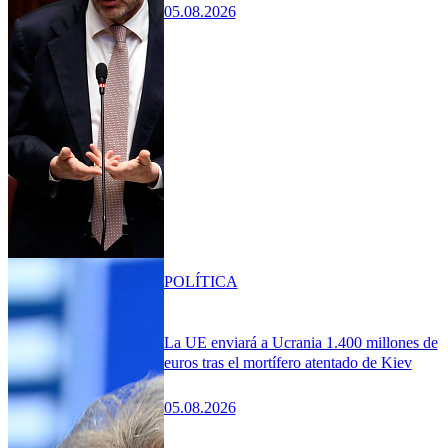
05.08.2026
POLÍTICA
La UE enviará a Ucrania 1.400 millones de
euros tras el mortífero atentado de Kiev
05.08.2026