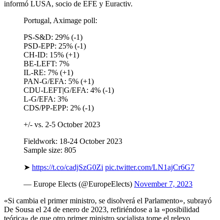
informó LUSA, socio de EFE y Euractiv.
Portugal, Aximage poll:
PS-S&D: 29% (-1)
PSD-EPP: 25% (-1)
CH-ID: 15% (+1)
BE-LEFT: 7%
IL-RE: 7% (+1)
PAN-G/EFA: 5% (+1)
CDU-LEFT|G/EFA: 4% (-1)
L-G/EFA: 3%
CDS/PP-EPP: 2% (-1)
+/- vs. 2-5 October 2023
Fieldwork: 18-24 October 2023
Sample size: 805
➤
https://t.co/cadjSzG0Zi
pic.twitter.com/LN1ajCr6G7
— Europe Elects (@EuropeElects)
November 7, 2023
«Si cambia el primer ministro, se disolverá el Parlamento», subrayó
De Sousa el 24 de enero de 2023, refiriéndose a la «posibilidad
teórica» de que otro primer ministro socialista tome el relevo.