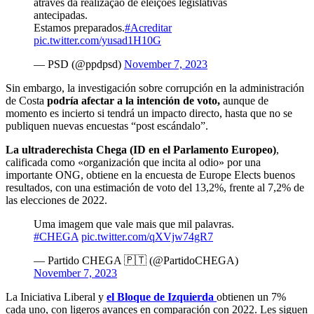
através da realização de eleições legislativas
antecipadas.
Estamos preparados.
#Acreditar
pic.twitter.com/yusad1H10G
— PSD (@ppdpsd)
November 7, 2023
Sin embargo, la investigación sobre corrupción en la administración
de Costa
podría afectar a la intención de voto,
aunque de
momento es incierto si tendrá un impacto directo, hasta que no se
publiquen nuevas encuestas “post escándalo”.
La ultraderechista Chega (ID en el Parlamento Europeo)
,
calificada como «organización que incita al odio» por una
importante ONG, obtiene en la encuesta de Europe Elects buenos
resultados, con una estimación de voto del 13,2%, frente al 7,2% de
las elecciones de 2022.
Uma imagem que vale mais que mil palavras.
#CHEGA
pic.twitter.com/qXVjw74gR7
— Partido CHEGA 🇵🇹 (@PartidoCHEGA)
November 7, 2023
La Iniciativa Liberal y
el Bloque de Izquierda
obtienen un 7%
cada uno, con ligeros avances en comparación con 2022. Les siguen