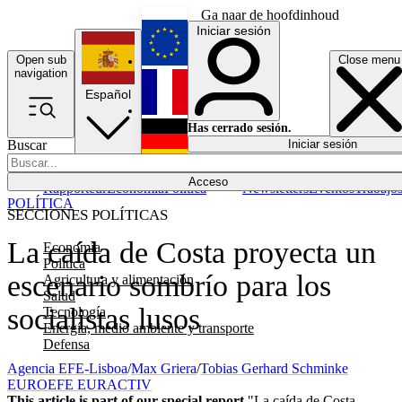
Ga naar de hoofdinhoud
Iniciar sesión
Open sub
Close menu
English
navigation
Español
Français
Has cerrado sesión.
Buscar
Iniciar sesión
Modo oscuro
Deutsch
Acceso
Rapporteur
Economía
Política
Newsletters
Eventos
Trabajo
POLÍTICA
SECCIONES POLÍTICAS
La caída de Costa proyecta un
Economía
Política
escenario sombrío para los
Agricultura y alimentación
Salud
socialistas lusos
Tecnología
Energía, medio ambiente y transporte
Defensa
Agencia EFE-Lisboa
/
Max Griera
/
Tobias Gerhard Schminke
EUROEFE EURACTIV
This article is part of our special report
"La caída de Costa