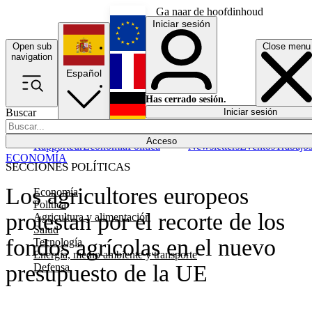
Ga naar de hoofdinhoud
Iniciar sesión
Open sub
Close menu
English
navigation
Español
Français
Has cerrado sesión.
Buscar
Iniciar sesión
Modo oscuro
Deutsch
Acceso
Rapporteur
Economía
Política
Newsletters
Eventos
Trabajo
ECONOMÍA
SECCIONES POLÍTICAS
Los agricultores europeos
Economía
Política
protestan por el recorte de los
Agricultura y alimentación
Salud
fondos agrícolas en el nuevo
Tecnología
Energía, medio ambiente y transporte
presupuesto de la UE
Defensa