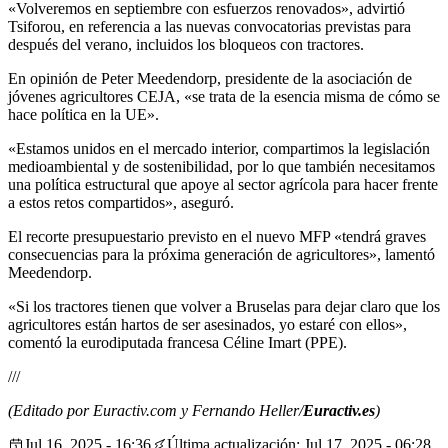
«
Volveremos en septiembre con esfuerzos renovados», advirtió
Tsiforou, en referencia a las nuevas convocatorias previstas para
después del verano, incluidos los bloqueos con tractores.
En opinión de Peter Meedendorp, presidente de la asociación de
jóvenes agricultores CEJA, «se trata de la esencia misma de cómo se
hace política en la UE».
«Estamos unidos en el mercado interior, compartimos la legislación
medioambiental y de sostenibilidad, por lo que también necesitamos
una política estructural que apoye al sector agrícola para hacer frente
a estos retos compartidos», aseguró.
El recorte presupuestario previsto en el nuevo MFP «tendrá graves
consecuencias para la próxima generación de agricultores», lamentó
Meedendorp.
«Si los tractores tienen que volver a Bruselas para dejar claro que los
agricultores están hartos de ser asesinados, yo estaré con ellos»,
comentó la eurodiputada francesa Céline Imart (PPE).
///
(Editado por Euractiv.com y Fernando Heller/
Euractiv.es
)
Jul 16, 2025 - 16:36
Última actualización: Jul 17, 2025 - 06:28