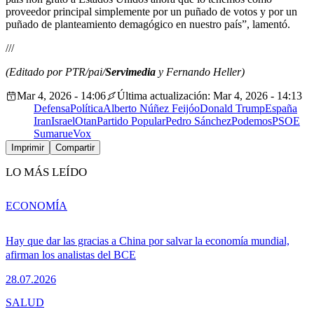
proveedor principal simplemente por un puñado de votos y por un
puñado de planteamiento demagógico en nuestro país”, lamentó.
///
(Editado por PTR/pai/
Servimedia
y Fernando Heller)
Mar 4, 2026 - 14:06
Última actualización: Mar 4, 2026 - 14:13
Defensa
Política
Alberto Núñez Feijóo
Donald Trump
España
Iran
Israel
Otan
Partido Popular
Pedro Sánchez
Podemos
PSOE
Sumar
ue
Vox
Imprimir
Compartir
LO MÁS LEÍDO
ECONOMÍA
Hay que dar las gracias a China por salvar la economía mundial,
afirman los analistas del BCE
28.07.2026
SALUD