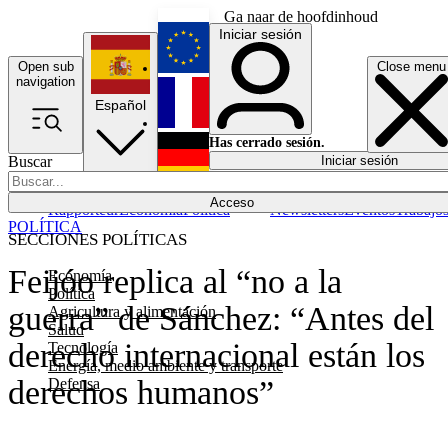
Ga naar de hoofdinhoud
Iniciar sesión
Open sub
Close menu
English
navigation
Español
Français
Has cerrado sesión.
Buscar
Iniciar sesión
Modo oscuro
Deutsch
Acceso
Rapporteur
Economía
Política
Newsletters
Eventos
Trabajo
POLÍTICA
SECCIONES POLÍTICAS
Feijóo replica al “no a la
Economía
Política
guerra” de Sánchez: “Antes del
Agricultura y alimentación
Salud
derecho internacional están los
Tecnología
Energía, medio ambiente y transporte
derechos humanos”
Defensa