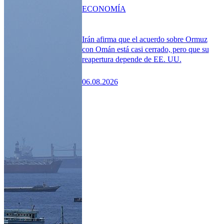
ECONOMÍA
Irán afirma que el acuerdo sobre Ormuz
con Omán está casi cerrado, pero que su
reapertura depende de EE. UU.
06.08.2026