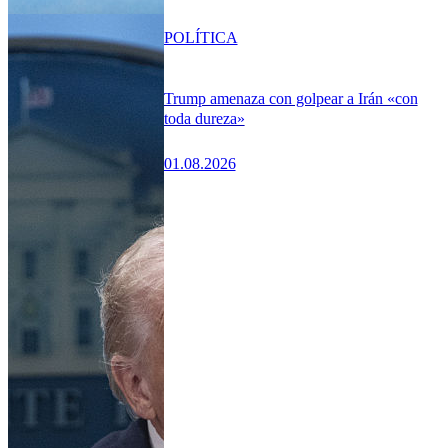
POLÍTICA
Trump amenaza con golpear a Irán «con
toda dureza»
01.08.2026