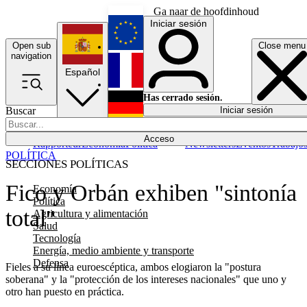
Ga naar de hoofdinhoud
Iniciar sesión
Open sub
Close menu
English
navigation
Español
Français
Has cerrado sesión.
Buscar
Iniciar sesión
Modo oscuro
Deutsch
Acceso
Rapporteur
Economía
Política
Newsletters
Eventos
Trabajo
POLÍTICA
SECCIONES POLÍTICAS
Fico y Orbán exhiben "sintonía
Economía
Política
total"
Agricultura y alimentación
Salud
Tecnología
Energía, medio ambiente y transporte
Defensa
Fieles a su línea euroescéptica, ambos elogiaron la "postura
soberana" y la "protección de los intereses nacionales" que uno y
otro han puesto en práctica.