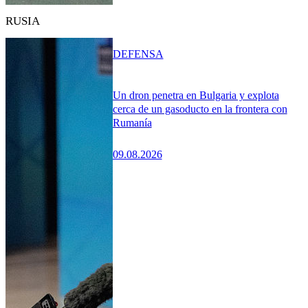
RUSIA
DEFENSA
Un dron penetra en Bulgaria y explota
cerca de un gasoducto en la frontera con
Rumanía
09.08.2026