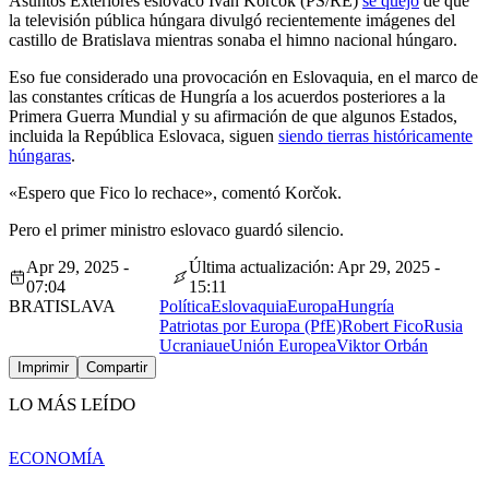
Asuntos Exteriores eslovaco Ivan Korčok (PS/RE)
se quejó
de que
la televisión pública húngara divulgó recientemente imágenes del
castillo de Bratislava mientras sonaba el himno nacional húngaro.
Eso fue considerado una provocación en Eslovaquia, en el marco de
las constantes críticas de Hungría a los acuerdos posteriores a la
Primera Guerra Mundial y su afirmación de que algunos Estados,
incluida la República Eslovaca, siguen
siendo tierras históricamente
húngaras
.
«Espero que Fico lo rechace», comentó Korčok.
Pero el primer ministro eslovaco guardó silencio.
Apr 29, 2025 -
Última actualización: Apr 29, 2025 -
07:04
15:11
BRATISLAVA
Política
Eslovaquia
Europa
Hungría
Patriotas por Europa (PfE)
Robert Fico
Rusia
Ucrania
ue
Unión Europea
Viktor Orbán
Imprimir
Compartir
LO MÁS LEÍDO
ECONOMÍA