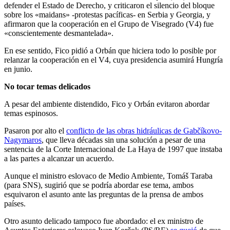
defender el Estado de Derecho, y criticaron el silencio del bloque
sobre los «maidans» -protestas pacíficas- en Serbia y Georgia, y
afirmaron que la cooperación en el Grupo de Visegrado (V4) fue
«conscientemente desmantelada».
En ese sentido, Fico pidió a Orbán que hiciera todo lo posible por
relanzar la cooperación en el V4, cuya presidencia asumirá Hungría
en junio.
No tocar temas delicados
A pesar del ambiente distendido, Fico y Orbán evitaron abordar
temas espinosos.
Pasaron por alto el
conflicto de las obras hidráulicas de Gabčíkovo-
Nagymaros
, que lleva décadas sin una solución a pesar de una
sentencia de la Corte Internacional de La Haya de 1997 que instaba
a las partes a alcanzar un acuerdo.
Aunque el ministro eslovaco de Medio Ambiente, Tomáš Taraba
(para SNS), sugirió que se podría abordar ese tema, ambos
esquivaron el asunto ante las preguntas de la prensa de ambos
países.
Otro asunto delicado tampoco fue abordado: el ex ministro de