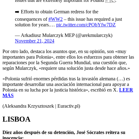
issues that are extremely important for Poland 🇵🇱:
➡️ Efforts to obtain German redress for the
consequences of
#WW2
– this issue has required a just
solution for years.…
pic.twitter.com/cPObYfw7DZ
— Arkadiusz Mularczyk MEP (@arekmularczyk)
November 21, 2024
Por otro lado, destaca los asuntos que, en su opinión, son «muy
importantes para Polonia», entre ellos los esfuerzos para obtener las
reparaciones por la Segunda Guerra Mundial, una cuestión que,
según Mularczyk, «requiere una solución justa desde hace años.»
«Polonia sufrió enormes pérdidas tras la invasión alemana (…) es
importante desarrollar una asociación internacional para apoyar a
Polonia en su lucha por la justicia histórica», escribió en X.
LEER
MÁS
(Aleksandra Krzysztoszek | Euractiv.pl)
LISBOA
Diez años después de su detención, José Sócrates reitera su
inocencia: