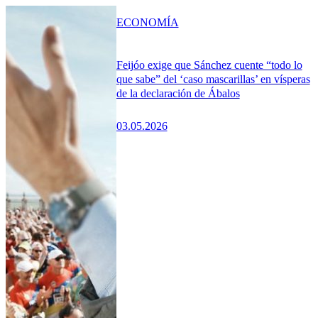
ECONOMÍA
Feijóo exige que Sánchez cuente “todo lo
que sabe” del ‘caso mascarillas’ en vísperas
de la declaración de Ábalos
03.05.2026