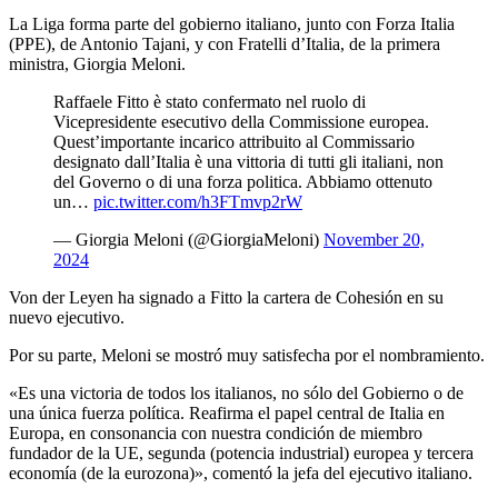
La Liga forma parte del gobierno italiano, junto con Forza Italia
(PPE), de Antonio Tajani, y con Fratelli d’Italia, de la primera
ministra, Giorgia Meloni.
Raffaele Fitto è stato confermato nel ruolo di
Vicepresidente esecutivo della Commissione europea.
Quest’importante incarico attribuito al Commissario
designato dall’Italia è una vittoria di tutti gli italiani, non
del Governo o di una forza politica. Abbiamo ottenuto
un…
pic.twitter.com/h3FTmvp2rW
— Giorgia Meloni (@GiorgiaMeloni)
November 20,
2024
Von der Leyen ha signado a Fitto la cartera de Cohesión en su
nuevo ejecutivo.
Por su parte, Meloni se mostró muy satisfecha por el nombramiento.
«Es una victoria de todos los italianos, no sólo del Gobierno o de
una única fuerza política. Reafirma el papel central de Italia en
Europa, en consonancia con nuestra condición de miembro
fundador de la UE, segunda (potencia industrial) europea y tercera
economía (de la eurozona)», comentó la jefa del ejecutivo italiano.