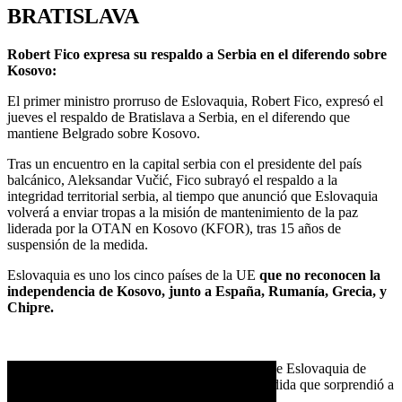
BRATISLAVA
Robert Fico expresa su respaldo a Serbia en el diferendo sobre
Kosovo:
El primer ministro prorruso de Eslovaquia, Robert Fico, expresó el
jueves el respaldo de Bratislava a Serbia, en el diferendo que
mantiene Belgrado sobre Kosovo.
Tras un encuentro en la capital serbia con el presidente del país
balcánico, Aleksandar Vučić, Fico subrayó el respaldo a la
integridad territorial serbia, al tiempo que anunció que Eslovaquia
volverá a enviar tropas a la misión de mantenimiento de la paz
liderada por la OTAN en Kosovo (KFOR), tras 15 años de
suspensión de la medida.
Eslovaquia es uno los cinco países de la UE
que no reconocen la
independencia de Kosovo, junto a España, Rumanía, Grecia, y
Chipre.
El anuncio de Fico se produce tras la decisión de Eslovaquia de
cerrar su Oficina de Enlace en Pristina, una medida que sorprendió a
muchos diplomáticos y expertos.