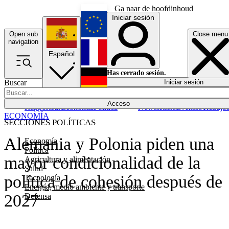
Ga naar de hoofdinhoud
Iniciar sesión
Open sub
Close menu
English
navigation
Español
Français
Has cerrado sesión.
Buscar
Iniciar sesión
Modo oscuro
Deutsch
Acceso
Rapporteur
Economía
Política
Newsletters
Eventos
Trabajo
ECONOMÍA
SECCIONES POLÍTICAS
Alemania y Polonia piden una
Economía
Política
mayor condicionalidad de la
Agricultura y alimentación
Salud
política de cohesión después de
Tecnología
Energía, medio ambiente y transporte
2027
Defensa