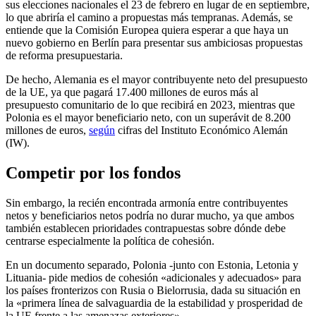
sus elecciones nacionales el 23 de febrero en lugar de en septiembre,
lo que abriría el camino a propuestas más tempranas. Además, se
entiende que la Comisión Europea quiera esperar a que haya un
nuevo gobierno en Berlín para presentar sus ambiciosas propuestas
de reforma presupuestaria.
De hecho, Alemania es el mayor contribuyente neto del presupuesto
de la UE, ya que pagará 17.400 millones de euros más al
presupuesto comunitario de lo que recibirá en 2023, mientras que
Polonia es el mayor beneficiario neto, con un superávit de 8.200
millones de euros,
según
cifras del Instituto Económico Alemán
(IW).
Competir por los fondos
Sin embargo, la recién encontrada armonía entre contribuyentes
netos y beneficiarios netos podría no durar mucho, ya que ambos
también establecen prioridades contrapuestas sobre dónde debe
centrarse especialmente la política de cohesión.
En un documento separado, Polonia -junto con Estonia, Letonia y
Lituania- pide medios de cohesión «adicionales y adecuados» para
los países fronterizos con Rusia o Bielorrusia, dada su situación en
la «primera línea de salvaguardia de la estabilidad y prosperidad de
la UE frente a las amenazas exteriores»