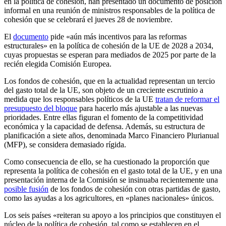
en la política de cohesión, han presentado un documento de posición
informal en una reunión de ministros responsables de la política de
cohesión que se celebrará el jueves 28 de noviembre.
El
documento
pide «aún más incentivos para las reformas
estructurales» en la política de cohesión de la UE de 2028 a 2034,
cuyas propuestas se esperan para mediados de 2025 por parte de la
recién elegida Comisión Europea.
Los fondos de cohesión, que en la actualidad representan un tercio
del gasto total de la UE, son objeto de un creciente escrutinio a
medida que los responsables políticos de la UE
tratan de reformar el
presupuesto del bloque
para hacerlo más ajustable a las nuevas
prioridades. Entre ellas figuran el fomento de la competitividad
económica y la capacidad de defensa. Además, su estructura de
planificación a siete años, denominada Marco Financiero Plurianual
(MFP), se considera demasiado rígida.
Como consecuencia de ello, se ha cuestionado la proporción que
representa la política de cohesión en el gasto total de la UE, y en una
presentación interna de la Comisión se insinuaba recientemente una
posible fusión
de los fondos de cohesión con otras partidas de gasto,
como las ayudas a los agricultores, en «planes nacionales» únicos.
Los seis países «reiteran su apoyo a los principios que constituyen el
núcleo de la política de cohesión, tal como se establecen en el