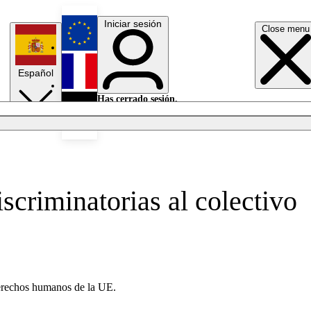
Iniciar sesión
Close menu
English
Español
Français
Has cerrado sesión.
Iniciar sesión
Modo oscuro
Deutsch
scriminatorias al colectivo
 derechos humanos de la UE.