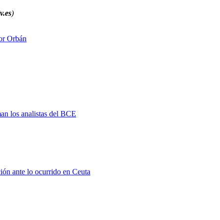
v.es
)
or Orbán
man los analistas del BCE
ión ante lo ocurrido en Ceuta