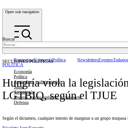
Open sub navigation
Buscar
Rapporteur
Economía
Política
Newsletters
Eventos
Trabajo
SECCIONES POLÍTICAS
POLÍTICA
Economía
Política
Hungría viola la legislació
Agricultura y alimentación
Salud
LGTBIQ, según el TJUE
Tecnología
Energía, medio ambiente y transporte
Defensa
Según el dictamen, cualquier intento de marginar a un grupo traspasa 
Nicoletta Ionta
Euractiv