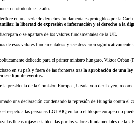
nocer en otoño de este año.
terfiere en una serie de derechos fundamentales protegidos por la Cart
familiar, la libertad de expresión e información y el derecho a la 
iscrepara o se apartara de los valores fundamentales de la UE.
 de esos valores fundamentales» y «se desviaron significativamente d
íticamente delicado para el primer ministro húngaro, Viktor Orbán (Fi
chazo en su país y fuera de las fronteras tras
la aprobación de una ley 
en ese tipo de eventos.
e la presidenta de la Comisión Europea, Ursula von der Leyen, recomen
firmado una declaración condenando la represión de Hungría contra el
 el respeto a las personas LGTBIQ en todo el bloque europeo no puede
za las líneas rojas» establecidas por los valores fundamentales de la U