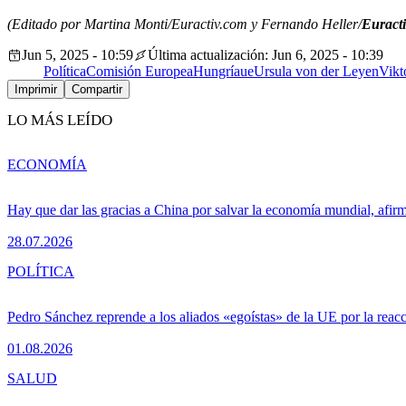
(Editado por Martina Monti/Euractiv.com y Fernando Heller/
Euracti
Jun 5, 2025 - 10:59
Última actualización: Jun 6, 2025 - 10:39
Política
Comisión Europea
Hungría
ue
Ursula von der Leyen
Vikt
Imprimir
Compartir
LO MÁS LEÍDO
ECONOMÍA
Hay que dar las gracias a China por salvar la economía mundial, afir
28.07.2026
POLÍTICA
Pedro Sánchez reprende a los aliados «egoístas» de la UE por la reacc
01.08.2026
SALUD