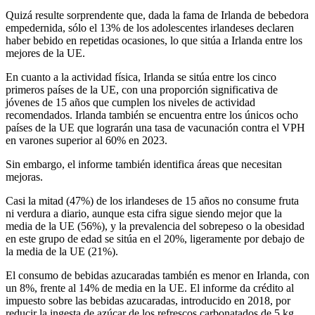
Quizá resulte sorprendente que, dada la fama de Irlanda de bebedora
empedernida, sólo el 13% de los adolescentes irlandeses declaren
haber bebido en repetidas ocasiones, lo que sitúa a Irlanda entre los
mejores de la UE.
En cuanto a la actividad física, Irlanda se sitúa entre los cinco
primeros países de la UE, con una proporción significativa de
jóvenes de 15 años que cumplen los niveles de actividad
recomendados. Irlanda también se encuentra entre los únicos ocho
países de la UE que lograrán una tasa de vacunación contra el VPH
en varones superior al 60% en 2023.
Sin embargo, el informe también identifica áreas que necesitan
mejoras.
Casi la mitad (47%) de los irlandeses de 15 años no consume fruta
ni verdura a diario, aunque esta cifra sigue siendo mejor que la
media de la UE (56%), y la prevalencia del sobrepeso o la obesidad
en este grupo de edad se sitúa en el 20%, ligeramente por debajo de
la media de la UE (21%).
El consumo de bebidas azucaradas también es menor en Irlanda, con
un 8%, frente al 14% de media en la UE. El informe da crédito al
impuesto sobre las bebidas azucaradas, introducido en 2018, por
reducir la ingesta de azúcar de los refrescos carbonatados de 5 kg