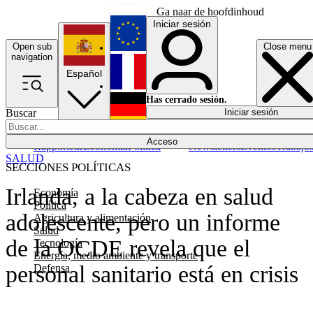
Ga naar de hoofdinhoud
Iniciar sesión
Open sub
Close menu
English
navigation
Español
Français
Has cerrado sesión.
Buscar
Iniciar sesión
Modo oscuro
Deutsch
Acceso
Rapporteur
Economía
Política
Newsletters
Eventos
Trabajo
SALUD
SECCIONES POLÍTICAS
Irlanda, a la cabeza en salud
Economía
Política
adolescente, pero un informe
Agricultura y alimentación
Salud
de la OCDE revela que el
Tecnología
Energía, medio ambiente y transporte
personal sanitario está en crisis
Defensa