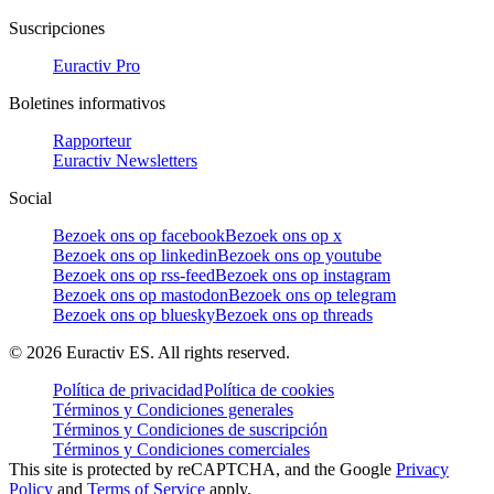
Suscripciones
Euractiv Pro
Boletines informativos
Rapporteur
Euractiv Newsletters
Social
Bezoek ons op facebook
Bezoek ons op x
Bezoek ons op linkedin
Bezoek ons op youtube
Bezoek ons op rss-feed
Bezoek ons op instagram
Bezoek ons op mastodon
Bezoek ons op telegram
Bezoek ons op bluesky
Bezoek ons op threads
©
2026
Euractiv ES. All rights reserved.
Política de privacidad
Política de cookies
Términos y Condiciones generales
Términos y Condiciones de suscripción
Términos y Condiciones comerciales
This site is protected by reCAPTCHA, and the Google
Privacy
Policy
and
Terms of Service
apply.