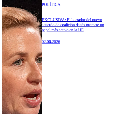
POLÍTICA
EXCLUSIVA: El borrador del nuevo
acuerdo de coalición danés promete un
papel más activo en la UE
02.06.2026