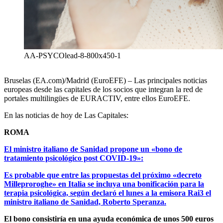
AA-PSYCOlead-8-800x450-1
Bruselas (EA.com)/Madrid (EuroEFE) – Las principales noticias
europeas desde las capitales de los socios que integran la red de
portales multilingües de EURACTIV, entre ellos EuroEFE.
En las noticias de hoy de Las Capitales:
ROMA
El ministro italiano de Sanidad propone un «bono de
tratamiento psicológico post COVID-19»:
Es probable que entre las propuestas del próximo «decreto
Milleproroghe» en Italia se incluya una bonificación para la
terapia psicológica, según declaró el lunes a la emisora Rai3 el
ministro italiano de Sanidad, Roberto Speranza.
El bono consistiría en una ayuda económica de unos 500 euros