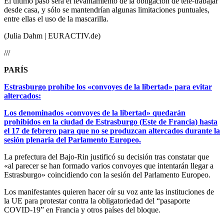
El último paso será el levantamiento de la obligación de tele-trabajar
desde casa, y sólo se mantendrían algunas limitaciones puntuales,
entre ellas el uso de la mascarilla.
(Julia Dahm | EURACTIV.de)
///
PARÍS
Estrasburgo prohíbe los «convoyes de la libertad» para evitar
altercados:
Los denominados «convoyes de la libertad» quedarán
prohibidos en la ciudad de Estrasburgo (Este de Francia) hasta
el 17 de febrero para que no se produzcan altercados durante la
sesión plenaria del Parlamento Europeo.
La prefectura del Bajo-Rin justificó su decisión tras constatar que
«al parecer se han formado varios convoyes que intentarán llegar a
Estrasburgo» coincidiendo con la sesión del Parlamento Europeo.
Los manifestantes quieren hacer oír su voz ante las instituciones de
la UE para protestar contra la obligatoriedad del “pasaporte
COVID-19” en Francia y otros países del bloque.