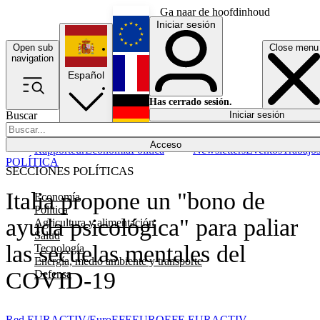
Ga naar de hoofdinhoud
Iniciar sesión
Open sub
Close menu
English
navigation
Español
Français
Has cerrado sesión.
Buscar
Iniciar sesión
Modo oscuro
Deutsch
Acceso
Rapporteur
Economía
Política
Newsletters
Eventos
Trabajo
POLÍTICA
SECCIONES POLÍTICAS
Italia propone un "bono de
Economía
Política
ayuda psicológica" para paliar
Agricultura y alimentación
Salud
las secuelas mentales del
Tecnología
Energía, medio ambiente y transporte
COVID-19
Defensa
Red EURACTIV/EuroEFE
EUROEFE EURACTIV