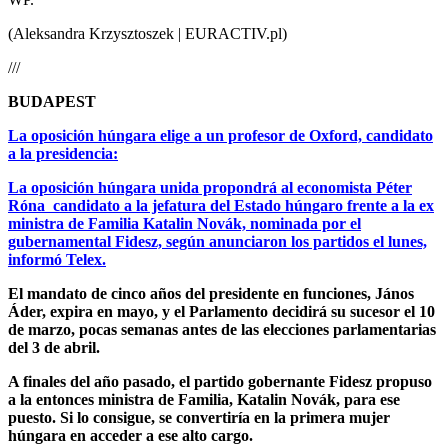
(Aleksandra Krzysztoszek | EURACTIV.pl)
///
BUDAPEST
La oposición húngara elige a un profesor de Oxford, candidato
a la presidencia:
La oposición húngara unida propondrá al economista Péter
Róna candidato a la jefatura del Estado húngaro frente a la ex
ministra de Familia Katalin Novák, nominada por el
gubernamental Fidesz, según anunciaron los partidos el lunes,
informó Telex.
El mandato de cinco años del presidente en funciones, János
Áder, expira en mayo, y el Parlamento decidirá su sucesor el 10
de marzo, pocas semanas antes de las elecciones parlamentarias
del 3 de abril.
A finales del año pasado, el partido gobernante Fidesz propuso
a la entonces ministra de Familia, Katalin Novák, para ese
puesto. Si lo consigue, se convertiría en la primera mujer
húngara en acceder a ese alto cargo.