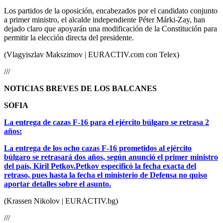
Los partidos de la oposición, encabezados por el candidato conjunto
a primer ministro, el alcalde independiente Péter Márki-Zay, han
dejado claro que apoyarán una modificación de la Constitución para
permitir la elección directa del presidente.
(Vlagyiszlav Makszimov | EURACTIV.com con Telex)
///
NOTICIAS BREVES DE LOS BALCANES
SOFIA
La entrega de cazas F-16 para el ejército búlgaro se retrasa 2
años:
La entrega de los ocho cazas F-16 prometidos al ejército
búlgaro se retrasará dos años, según anunció el primer ministro
del país, Kiril Petkov.Petkov especificó la fecha exacta del
retraso, pues hasta la fecha el ministerio de Defensa no quiso
aportar detalles sobre el asunto.
(Krassen Nikolov | EURACTIV.bg)
///