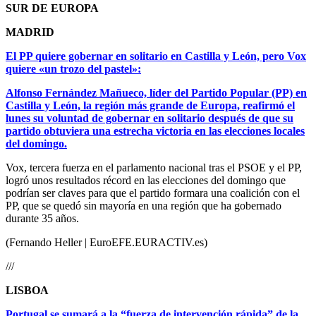
SUR DE EUROPA
MADRID
El PP quiere gobernar en solitario en Castilla y León, pero Vox
quiere «un trozo del pastel»:
Alfonso Fernández Mañueco, líder del Partido Popular (PP) en
Castilla y León, la región más grande de Europa, reafirmó el
lunes su voluntad de gobernar en solitario después de que su
partido obtuviera una estrecha victoria en las elecciones locales
del domingo.
Vox, tercera fuerza en el parlamento nacional tras el PSOE y el PP,
logró unos resultados récord en las elecciones del domingo que
podrían ser claves para que el partido formara una coalición con el
PP, que se quedó sin mayoría en una región que ha gobernado
durante 35 años.
(Fernando Heller | EuroEFE.EURACTIV.es)
///
LISBOA
Portugal se sumará a la “fuerza de intervención rápida” de la