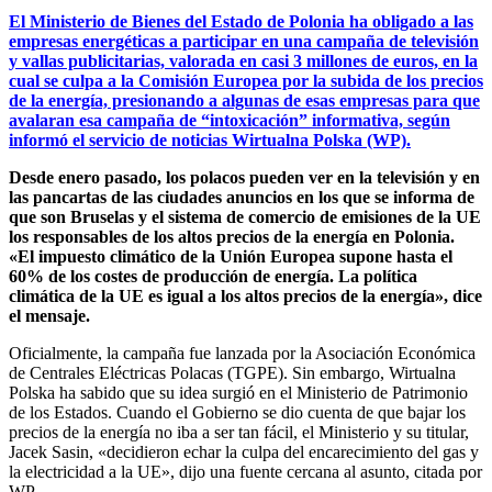
El Ministerio de Bienes del Estado de Polonia ha obligado a las
empresas energéticas a participar en una campaña de televisión
y vallas publicitarias, valorada en casi 3 millones de euros, en la
cual se culpa a la Comisión Europea por la subida de los precios
de la energía, presionando a algunas de esas empresas para que
avalaran esa campaña de “intoxicación” informativa, según
informó el servicio de noticias Wirtualna Polska (WP).
Desde enero pasado, los polacos pueden ver en la televisión y en
las pancartas de las ciudades anuncios en los que se informa de
que son Bruselas y el sistema de comercio de emisiones de la UE
los responsables de los altos precios de la energía en Polonia.
«El impuesto climático de la Unión Europea supone hasta el
60% de los costes de producción de energía. La política
climática de la UE es igual a los altos precios de la energía», dice
el mensaje.
Oficialmente, la campaña fue lanzada por la Asociación Económica
de Centrales Eléctricas Polacas (TGPE). Sin embargo, Wirtualna
Polska ha sabido que su idea surgió en el Ministerio de Patrimonio
de los Estados. Cuando el Gobierno se dio cuenta de que bajar los
precios de la energía no iba a ser tan fácil, el Ministerio y su titular,
Jacek Sasin, «decidieron echar la culpa del encarecimiento del gas y
la electricidad a la UE», dijo una fuente cercana al asunto, citada por
WP.