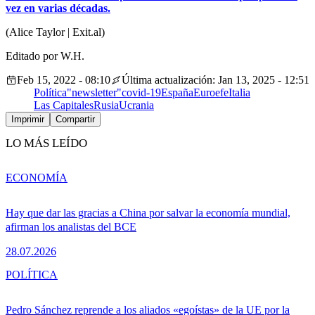
vez en varias décadas.
(Alice Taylor | Exit.al)
Editado por W.H.
Feb 15, 2022 - 08:10
Última actualización: Jan 13, 2025 - 12:51
Política
"newsletter"
covid-19
España
Euroefe
Italia
Las Capitales
Rusia
Ucrania
Imprimir
Compartir
LO MÁS LEÍDO
ECONOMÍA
Hay que dar las gracias a China por salvar la economía mundial,
afirman los analistas del BCE
28.07.2026
POLÍTICA
Pedro Sánchez reprende a los aliados «egoístas» de la UE por la