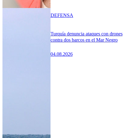
DEFENSA
Turquía denuncia ataques con drones
contra dos barcos en el Mar Negro
04.08.2026