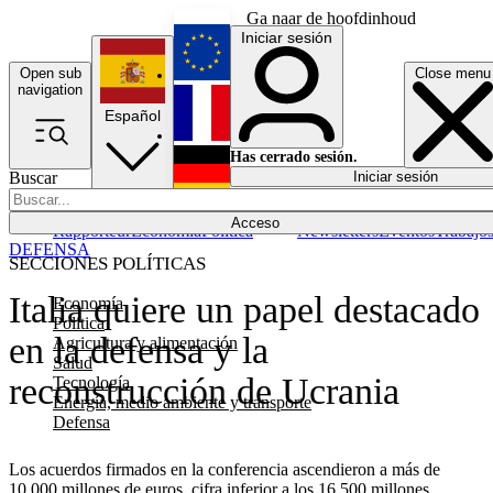
Ga naar de hoofdinhoud
Iniciar sesión
Open sub
Close menu
English
navigation
Español
Français
Has cerrado sesión.
Buscar
Iniciar sesión
Modo oscuro
Deutsch
Acceso
Rapporteur
Economía
Política
Newsletters
Eventos
Trabajo
DEFENSA
SECCIONES POLÍTICAS
Italia quiere un papel destacado
Economía
Política
en la defensa y la
Agricultura y alimentación
Salud
reconstrucción de Ucrania
Tecnología
Energía, medio ambiente y transporte
Defensa
Los acuerdos firmados en la conferencia ascendieron a más de
10.000 millones de euros, cifra inferior a los 16.500 millones