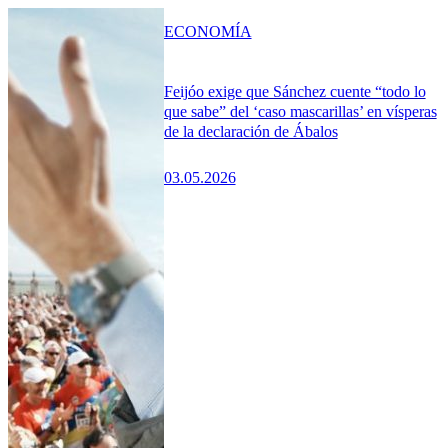
ECONOMÍA
Feijóo exige que Sánchez cuente “todo lo
que sabe” del ‘caso mascarillas’ en vísperas
de la declaración de Ábalos
03.05.2026