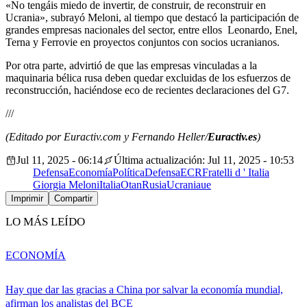
«No tengáis miedo de invertir, de construir, de reconstruir en
Ucrania», subrayó Meloni, al tiempo que destacó la participación de
grandes empresas nacionales del sector, entre ellos Leonardo, Enel,
Terna y Ferrovie en proyectos conjuntos con socios ucranianos.
Por otra parte, advirtió de que las empresas vinculadas a la
maquinaria bélica rusa deben quedar excluidas de los esfuerzos de
reconstrucción, haciéndose eco de recientes declaraciones del G7.
///
(Editado por Euractiv.com y Fernando Heller/
Euractiv.es
)
Jul 11, 2025 - 06:14
Última actualización: Jul 11, 2025 - 10:53
Defensa
Economía
Política
Defensa
ECR
Fratelli d ' Italia
Giorgia Meloni
Italia
Otan
Rusia
Ucrania
ue
Imprimir
Compartir
LO MÁS LEÍDO
ECONOMÍA
Hay que dar las gracias a China por salvar la economía mundial,
afirman los analistas del BCE