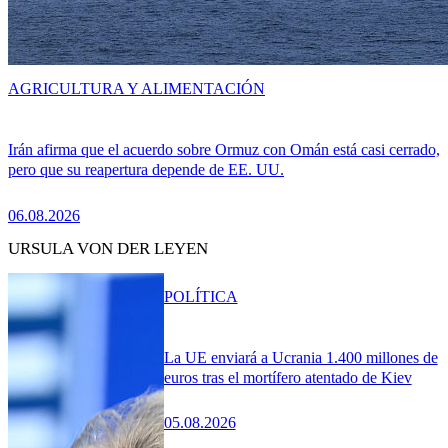
AGRICULTURA Y ALIMENTACIÓN
Irán afirma que el acuerdo sobre Ormuz con Omán está casi cerrado,
pero que su reapertura depende de EE. UU.
06.08.2026
URSULA VON DER LEYEN
POLÍTICA
La UE enviará a Ucrania 1.400 millones de
euros tras el mortífero atentado de Kiev
05.08.2026