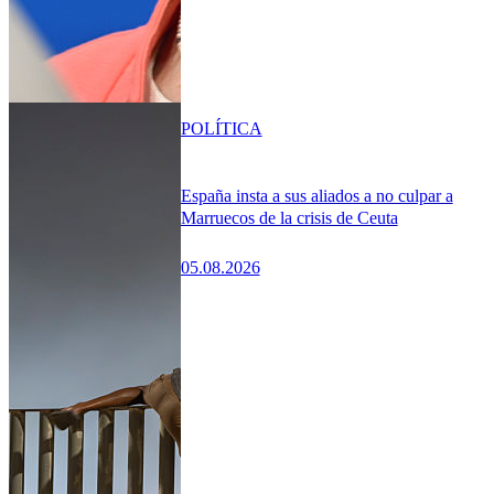
POLÍTICA
España insta a sus aliados a no culpar a
Marruecos de la crisis de Ceuta
05.08.2026