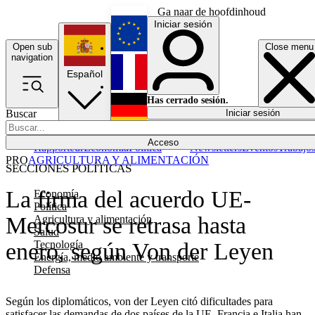
Ga naar de hoofdinhoud
Iniciar sesión
Open sub
Close menu
English
navigation
Español
Français
Has cerrado sesión.
Buscar
Iniciar sesión
Modo oscuro
Deutsch
Acceso
Rapporteur
Economía
Política
Newsletters
Eventos
Trabajo
PRO
AGRICULTURA Y ALIMENTACIÓN
SECCIONES POLÍTICAS
La firma del acuerdo UE-
Economía
Política
Mercosur se retrasa hasta
Agricultura y alimentación
Salud
Tecnología
enero, según Von der Leyen
Energía, medio ambiente y transporte
Defensa
Según los diplomáticos, von der Leyen citó dificultades para
satisfacer las demandas de dos países de la UE. Francia e Italia han