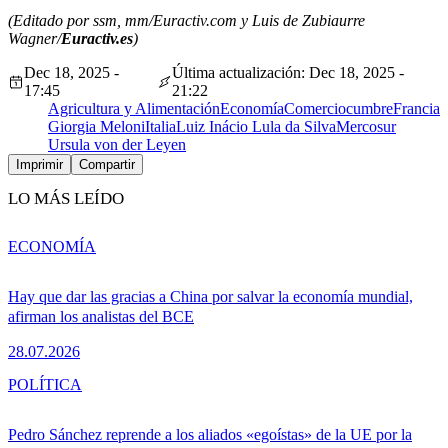
(Editado por ssm, mm/Euractiv.com y Luis de Zubiaurre
Wagner/
Euractiv.es
)
Dec 18, 2025 -
Última actualización: Dec 18, 2025 -
17:45
21:22
Agricultura y Alimentación
Economía
Comercio
cumbre
Francia
Giorgia Meloni
Italia
Luiz Inácio Lula da Silva
Mercosur
Ursula von der Leyen
Imprimir
Compartir
LO MÁS LEÍDO
ECONOMÍA
Hay que dar las gracias a China por salvar la economía mundial,
afirman los analistas del BCE
28.07.2026
POLÍTICA
Pedro Sánchez reprende a los aliados «egoístas» de la UE por la