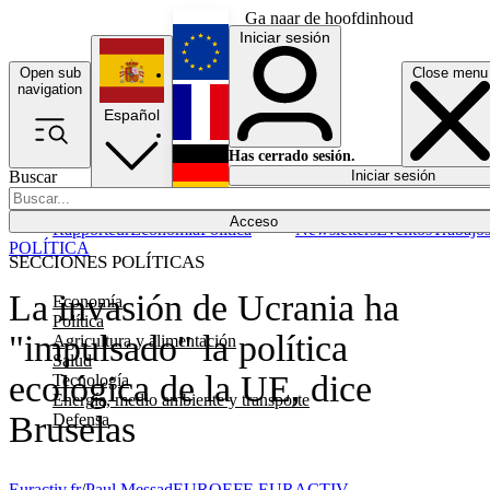
Ga naar de hoofdinhoud
Iniciar sesión
Open sub
Close menu
English
navigation
Español
Français
Has cerrado sesión.
Buscar
Iniciar sesión
Modo oscuro
Deutsch
Acceso
Rapporteur
Economía
Política
Newsletters
Eventos
Trabajo
POLÍTICA
SECCIONES POLÍTICAS
La invasión de Ucrania ha
Economía
Política
"impulsado" la política
Agricultura y alimentación
Salud
ecológica de la UE, dice
Tecnología
Energía, medio ambiente y transporte
Bruselas
Defensa
Euractiv.fr
/
Paul Messad
EUROEFE EURACTIV