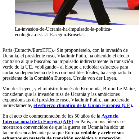
La-invasion-de-Ucrania-ha-impulsado-la-politica-
ecologica-de-la-UE-segun-Bruselas
París (Euractiv/EuroEFE).- Sin proponérselo, con la invasión de
Ucrania, el presidente ruso, Vladimir Putin, ha obtenido el efecto
contrario al que buscaba: ha impulsado indirectamente la transición
verde de la UE, «obligando» al bloque a redoblar esfuerzos para
cortar su dependencia de los combustibles fósiles, ha asegurado la
presidenta de la Comisión Europea, Ursula von der Leyen.
Von der Leyen, y el ministro francés de Economía, Bruno Le Maire,
consideran que la invasión rusa de Ucrania y las ambiciones
expansionistas del presidente ruso, Vladimir Putin, han acelerado,
indirectamente,
el esfuerzo climático de la Unión Europea (UE)
.
En el acto de conmemoración de los 50 años de la
Agencia
Internacional de la Energía (AIE)
en París, ambos líderes se
mostraron convencidos de que la guerra en Ucrania ha sido un
factor desencadenante para que Europa
redoble y acelere sus
esfuerzos en materia de transición ecológica y protección