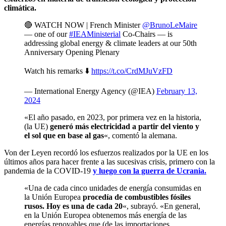
climática.
🔴 WATCH NOW | French Minister
@BrunoLeMaire
— one of our
#IEAMinisterial
Co-Chairs — is
addressing global energy & climate leaders at our 50th
Anniversary Opening Plenary
Watch his remarks ⬇️
https://t.co/CrdMJuVzFD
— International Energy Agency (@IEA)
February 13,
2024
«El año pasado, en 2023, por primera vez en la historia,
(la UE)
generó más electricidad a partir del viento y
el sol que en base al gas
«, comentó la alemana.
Von der Leyen recordó los esfuerzos realizados por la UE en los
últimos años para hacer frente a las sucesivas crisis, primero con la
pandemia de la COVID-19
y luego con la guerra de Ucrania.
«Una de cada cinco unidades de energía consumidas en
la Unión Europea
procedía de combustibles fósiles
rusos. Hoy es una de cada 20
«, subrayó. «En general,
en la Unión Europea obtenemos más energía de las
energías renovables que (de las importaciones