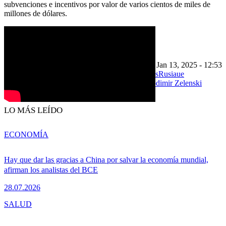
subvenciones e incentivos por valor de varios cientos de miles de
millones de dólares.
///
Editado por Fernando Heller
Feb 14, 2024 - 07:25
Última actualización: Jan 13, 2025 - 12:53
Política
China
Energía
Francia
Las Capitales
Rusia
ue
Ursula von der Leyen
Vladimir Putin
Volodimir Zelenski
Imprimir
Compartir
LO MÁS LEÍDO
ECONOMÍA
Hay que dar las gracias a China por salvar la economía mundial,
afirman los analistas del BCE
28.07.2026
SALUD