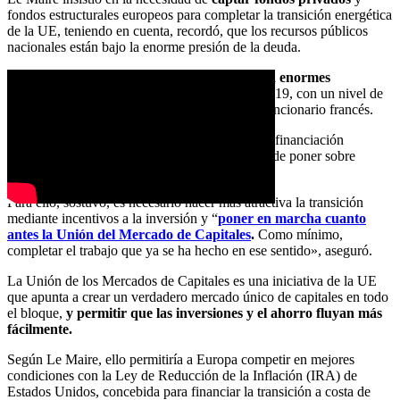
fondos estructurales europeos para completar la transición energética
de la UE, teniendo en cuenta, recordó, que los recursos públicos
nacionales están bajo la enorme presión de la deuda.
«Seamos muy claros
, todos nos enfrentamos a enormes
dificultades fiscales
tras la crisis de la COVID-19, con un nivel de
deuda pública muy elevado», subrayó el alto funcionario francés.
“No cuenten con más esfuerzo público o financiación
estatal, porque no tenemos posibilidades de poner sobre
la mesa muchos más recursos”, alertó.
Para ello, sostuvo, es necesario hacer más atractiva la transición
mediante incentivos a la inversión y “
poner en marcha cuanto
antes la Unión del Mercado de Capitales
.
Como mínimo,
completar el trabajo que ya se ha hecho en ese sentido», aseguró.
La Unión de los Mercados de Capitales es una iniciativa de la UE
que apunta a crear un verdadero mercado único de capitales en todo
el bloque,
y permitir que las inversiones y el ahorro fluyan más
fácilmente.
Según Le Maire, ello permitiría a Europa competir en mejores
condiciones con la Ley de Reducción de la Inflación (IRA) de
Estados Unidos, concebida para financiar la transición a costa de