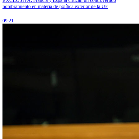
EXCLUSIVA: Francia y España critican un controvertido
nombramiento en materia de política exterior de la UE
09:21