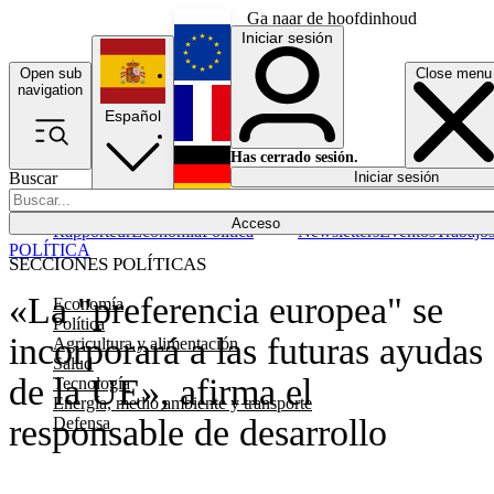
Ga naar de hoofdinhoud
Iniciar sesión
Open sub
Close menu
English
navigation
Español
Français
Has cerrado sesión.
Buscar
Iniciar sesión
Modo oscuro
Deutsch
Acceso
Rapporteur
Economía
Política
Newsletters
Eventos
Trabajo
POLÍTICA
SECCIONES POLÍTICAS
«La "preferencia europea" se
Economía
Política
incorporará a las futuras ayudas
Agricultura y alimentación
Salud
de la UE», afirma el
Tecnología
Energía, medio ambiente y transporte
responsable de desarrollo
Defensa