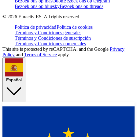
Bezoek ons op mastodon
Bezoek ons op telegram
Bezoek ons op bluesky
Bezoek ons op threads
©
2026
Euractiv ES. All rights reserved.
Política de privacidad
Política de cookies
Términos y Condiciones generales
Términos y Condiciones de suscripción
Términos y Condiciones comerciales
This site is protected by reCAPTCHA, and the Google
Privacy
Policy
and
Terms of Service
apply.
Español