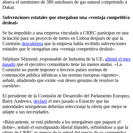
abarca el suministro de 380 autobuses de gas natural comprimido a
Dakar.
Subvenciones estatales que otorgaban una «ventaja competitiva
desleal»
Se ha impedido a una empresa vinculada a CRRC participar en una
licitación para un proyecto de metro en Lisboa después de que la
Comisión
descubriera
que la empresa había recibido subvenciones
estatales que le otorgaban una «ventaja competitiva desleal».
Stéphane Séjourné, responsable de Industria de la UE,
afirmó el mes
pasado
que el ejecutivo comunitario tiene las manos atadas. «La
Comisión no puede imponer a terceros países normas de
contratación pública idénticas a las normas europeas vigentes»,
señaló, añadiendo que existe «un deseo genuino de resolver la
cuestión».
El presidente de la Comisión de Desarrollo del Parlamento Europeo,
Barry Andrews,
declaró
el mes pasado a Euractiv que las
autoridades senegalesas deberían seleccionar la oferta que mejor se
adapte a sus necesidades.
«Básicamente, se está pidiendo a los senegaleses que paguen el
doble», señaló el eurodiputado liberal irlandés, refiriéndose a que la
oferta de CRRC es menos de la mitad del precio de su competidor