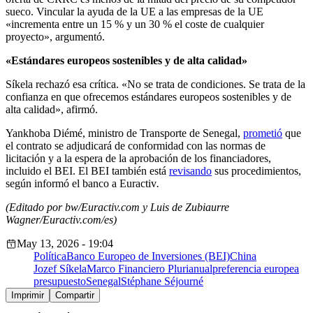
sueco. Vincular la ayuda de la UE a las empresas de la UE
«incrementa entre un 15 % y un 30 % el coste de cualquier
proyecto», argumentó.
«Estándares europeos sostenibles y de alta calidad»
Síkela rechazó esa crítica. «No se trata de condiciones. Se trata de la
confianza en que ofrecemos estándares europeos sostenibles y de
alta calidad», afirmó.
Yankhoba Diémé, ministro de Transporte de Senegal,
prometió
que
el contrato se adjudicará de conformidad con las normas de
licitación y a la espera de la aprobación de los financiadores,
incluido el BEI. El BEI también está
revisando
sus procedimientos,
según informó el banco a Euractiv
.
(Editado por bw/Euractiv.com y Luis de Zubiaurre
Wagner/Euractiv.com/es)
May 13, 2026 - 19:04
Política
Banco Europeo de Inversiones (BEI)
China
Jozef Síkela
Marco Financiero Plurianual
preferencia europea
presupuesto
Senegal
Stéphane Séjourné
Imprimir
Compartir