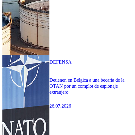
DEFENSA
Detienen en Bélgica a una becaria de la
OTAN por un complot de espionaje
extranjero
26.07.2026