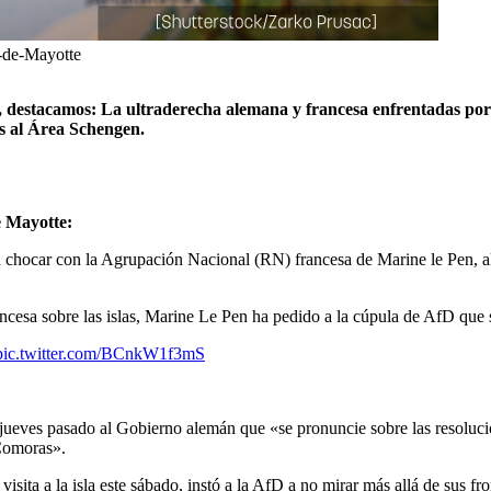
o-de-Mayotte
s, destacamos: La ultraderecha alemana y francesa enfrentadas por
os al Área Schengen.
e Mayotte:
 chocar con la Agrupación Nacional (RN) francesa de Marine le Pen, al c
francesa sobre las islas, Marine Le Pen ha pedido a la cúpula de AfD qu
pic.twitter.com/BCnkW1f3mS
el jueves pasado al Gobierno alemán que «se pronuncie sobre las resolu
 Comoras».
sita a la isla este sábado, instó a la AfD a no mirar más allá de sus fro