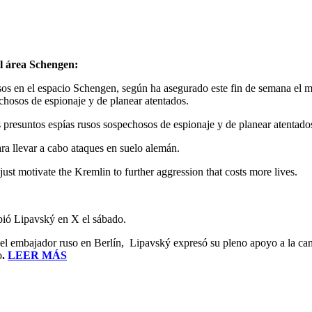
 el área Schengen:
sos en el espacio Schengen, según ha asegurado este fin de semana el m
hosos de espionaje y de planear atentados.
 presuntos espías rusos sospechosos de espionaje y de planear atentados
a llevar a cabo ataques en suelo alemán.
just motivate the Kremlin to further aggression that costs more lives.
ibió Lipavský en X el sábado.
del embajador ruso en Berlín, Lipavský expresó su pleno apoyo a la can
o
.
LEER MÁS