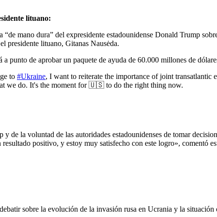
sidente lituano:
ura “de mano dura” del expresidente estadounidense Donald Trump sobre
el presidente lituano, Gitanas Nausėda.
 a punto de aprobar un paquete de ayuda de 60.000 millones de dólare
age to
#Ukraine
, I want to reiterate the importance of joint transatlantic
hat we do. It's the moment for 🇺🇸 to do the right thing now.
 de la voluntad de las autoridades estadounidenses de tomar decisione
esultado positivo, y estoy muy satisfecho con este logro», comentó este 
ebatir sobre la evolución de la invasión rusa en Ucrania y la situación