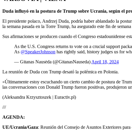
Duda influyó en la postura de Trump sobre Ucrania, según el pre
El presidente polaco, Andrzej Duda, podría haber ablandado la post
la semana pasada en la Torre Trump, ha asegurado este fin de semana 
Sus afirmaciones se producen cuando el Congreso estadounidense está
As the U.S. Congress returns to vote on a crucial support pack
As
@SpeakerJohnson
has rightly said, history judges us for w
— Gitanas Nausėda (@GitanasNauseda)
April 18, 2024
La reunión de Duda con Trump desató la polémica en Polonia.
«Últimamente estoy escuchando un cierto cambio de postura de Trump y
las conversaciones con Donald Trump fueron positivas, produjeron un r
(Aleksandra Krzysztoszek | Euractiv.pl)
///
AGENDA:
UE/Ucrania/Gaza
: Reunión del Consejo de Asuntos Exteriores para d