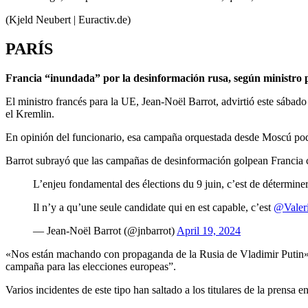
(Kjeld Neubert | Euractiv.de)
PARÍS
Francia “inundada” por la desinformación rusa, según ministro 
El ministro francés para la UE, Jean-Noël Barrot, advirtió este sábad
el Kremlin.
En opinión del funcionario, esa campaña orquestada desde Moscú podrí
Barrot subrayó que las campañas de desinformación golpean Francia ca
L’enjeu fondamental des élections du 9 juin, c’est de déterminer
Il n’y a qu’une seule candidate qui en est capable, c’est
@Valer
— Jean-Noël Barrot (@jnbarrot)
April 19, 2024
«Nos están machando con propaganda de la Rusia de Vladimir Putin», s
campaña para las elecciones europeas”.
Varios incidentes de este tipo han saltado a los titulares de la prensa