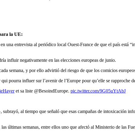
para la UE:
o en una entrevista al periódico local Ouest-France de que el país está
a influir negativamente en las elecciones europeas de junio.
da semana, y por ello advirtió del riesgo de que los comicios europeos
 qui pourra influer sur l’avenir de l’Europe pour qu’elle se rapproche 
ieHayer
et sa liste @BesoindEurope.
pic.twitter.com/9G05uYtAbJ
ubrayó, al tiempo que señaló que esas campañas de intoxicación informa
 en las últimas semanas, entre ellos uno que afectó al Ministerio de las 