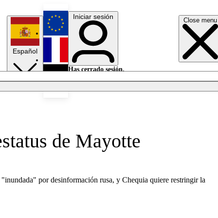
Iniciar sesión
Close menu
English
Español
Français
Has cerrado sesión.
Iniciar sesión
Modo oscuro
Deutsch
estatus de Mayotte
, "inundada" por desinformación rusa, y Chequia quiere restringir la