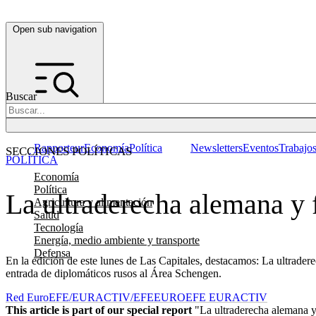
Open sub navigation
Buscar
Rapporteur
Economía
Política
Newsletters
Eventos
Trabajo
SECCIONES POLÍTICAS
POLÍTICA
Economía
Política
La ultraderecha alemana y 
Agricultura y alimentación
Salud
Tecnología
Energía, medio ambiente y transporte
Defensa
En la edición de este lunes de Las Capitales, destacamos: La ultrader
entrada de diplomáticos rusos al Área Schengen.
Red EuroEFE/EURACTIV/EFE
EUROEFE EURACTIV
This article is part of our special report
"La ultraderecha alemana y 