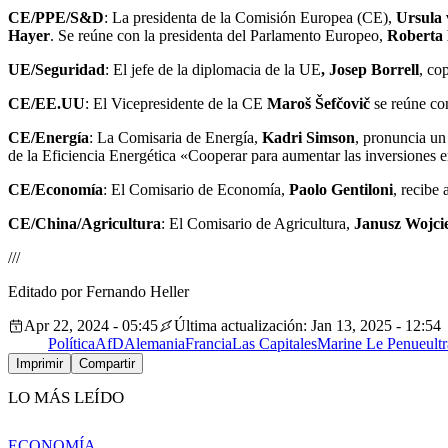
CE/PPE/S&D
: La presidenta de la Comisión Europea (CE),
Ursula 
Hayer
. Se reúne con la presidenta del Parlamento Europeo,
Roberta 
UE/Seguridad
: El jefe de la diplomacia de la UE
, Josep Borrell
, co
CE/EE.UU
: El Vicepresidente de la CE
Maroš Šefčovič
se reúne co
CE/Energía
: La Comisaria de Energía,
Kadri Simson
, pronuncia un
de la Eficiencia Energética «Cooperar para aumentar las inversiones e
CE/Economía
: El Comisario de Economía,
Paolo Gentiloni
, recibe
CE/China/Agricultura
: El Comisario de Agricultura,
Janusz Wojci
///
Editado por Fernando Heller
Apr 22, 2024 - 05:45
Última actualización: Jan 13, 2025 - 12:54
Política
AfD
Alemania
Francia
Las Capitales
Marine Le Pen
ue
ult
Imprimir
Compartir
LO MÁS LEÍDO
ECONOMÍA