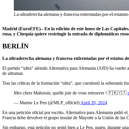
La-ultraderecha-alemana-y-francesa-entrentadas-por-el-estatut
Madrid (EuroEFE).- En la edición de este lunes de Las Capitale
rusa, y Chequia quiere restringir la entrada de diplomáticos rus
BERLÍN
La ultraderecha alemana y francesa enfrentadas por el estatus d
El partido “ultra” alemán Alternativa para Alemania (AfD) ha vuelto a
de ultramar.
Tras las críticas de la formación “ultra”, que cuestionó la soberanía 
Mes chers Mahorais, quelle joie de vous retrouver ! 🇫🇷🇾🇹
— Marine Le Pen (@MLP_officiel)
April 20, 2024
En una petición oficial por escrito, Alternativa para Alemania pidió 
Francia debe devolver el grupo insular de Mayotte a la Unión de las
Sin embargo, esta petición no sentó bien a Le Pen, quien, durante una vi