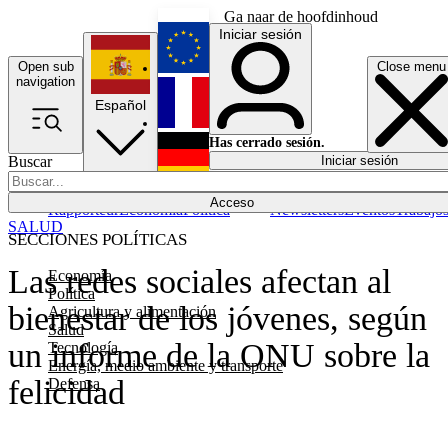
Ga naar de hoofdinhoud
Iniciar sesión
Open sub
Close menu
English
navigation
Español
Français
Has cerrado sesión.
Buscar
Iniciar sesión
Modo oscuro
Deutsch
Acceso
Rapporteur
Economía
Política
Newsletters
Eventos
Trabajo
SALUD
SECCIONES POLÍTICAS
Las redes sociales afectan al
Economía
Política
bienestar de los jóvenes, según
Agricultura y alimentación
Salud
un informe de la ONU sobre la
Tecnología
Energía, medio ambiente y transporte
felicidad
Defensa