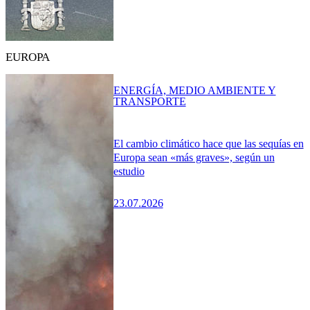
EUROPA
ENERGÍA, MEDIO AMBIENTE Y
TRANSPORTE
El cambio climático hace que las sequías en
Europa sean «más graves», según un
estudio
23.07.2026