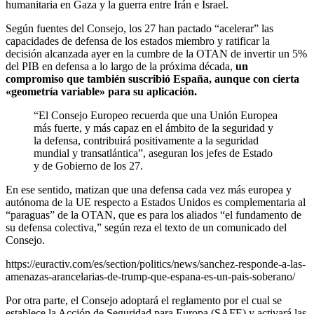
humanitaria en Gaza y la guerra entre Irán e Israel.
Según fuentes del Consejo, los 27 han pactado “acelerar” las
capacidades de defensa de los estados miembro y ratificar la
decisión alcanzada ayer en la cumbre de la OTAN de invertir un 5%
del PIB en defensa a lo largo de la próxima década,
un
compromiso que también suscribió España, aunque con cierta
«geometría variable» para su aplicación.
“El Consejo Europeo recuerda que una Unión Europea
más fuerte, y más capaz en el ámbito de la seguridad y
la defensa, contribuirá positivamente a la seguridad
mundial y transatlántica”, aseguran los jefes de Estado
y de Gobierno de los 27.
En ese sentido, matizan que una defensa cada vez más europea y
autónoma de la UE respecto a Estados Unidos es complementaria al
“paraguas” de la OTAN, que es para los aliados “el fundamento de
su defensa colectiva,” según reza el texto de un comunicado del
Consejo.
https://euractiv.com/es/section/politics/news/sanchez-responde-a-las-
amenazas-arancelarias-de-trump-que-espana-es-un-pais-soberano/
Por otra parte, el Consejo adoptará el reglamento por el cual se
establece la Acción de Seguridad para Europa (SAFE) y activará las