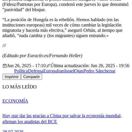
(Fidesz/Patriotas por Europa), condenó este jueves lo que denominó
“pasividad” del bloque.
“La posición de Hungría es la rebelión. Hemos hablado (en las
instituciones europeas) mil veces de cómo cambiar la legislación
migratoria y hacerla más efectiva,” aseguró Orbán, al tiempo que
añadió, “nada cambia y (los migrantes) siguen entrando.»
///
(Editado por Euractiv.es/Fernando Heller)
Jun 26, 2025 - 17:10
Última actualización: Jun 26, 2025 - 19:56
Política
Defensa
Europa
Iran
Israel
Otan
Pedro Sánchez
ue
Imprimir
Compartir
LO MÁS LEÍDO
ECONOMÍA
Hay que dar las gracias a China por salvar la economía mundial,
afirman los analistas del BCE
28.07.2026