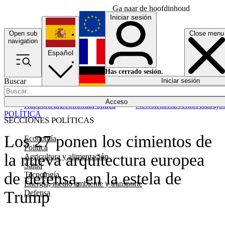
Ga naar de hoofdinhoud
Iniciar sesión
Open sub
Close menu
English
navigation
Español
Français
Has cerrado sesión.
Buscar
Iniciar sesión
Modo oscuro
Deutsch
Acceso
Rapporteur
Economía
Política
Newsletters
Eventos
Trabajo
POLÍTICA
SECCIONES POLÍTICAS
Los 27 ponen los cimientos de
Economía
Política
la nueva arquitectura europea
Agricultura y alimentación
Salud
de defensa, en la estela de
Tecnología
Energía, medio ambiente y transporte
Trump
Defensa