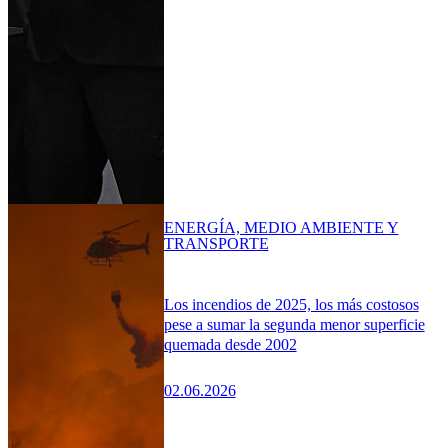
ENERGÍA, MEDIO AMBIENTE Y
TRANSPORTE
Los incendios de 2025, los más costosos
pese a sumar la segunda menor superficie
quemada desde 2002
02.06.2026