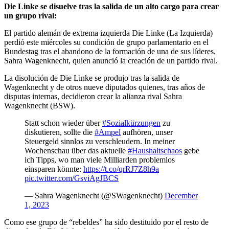
Die Linke se disuelve tras la salida de un alto cargo para crear
un grupo rival:
El partido alemán de extrema izquierda Die Linke (La Izquierda)
perdió este miércoles su condición de grupo parlamentario en el
Bundestag tras el abandono de la formación de una de sus líderes,
Sahra Wagenknecht, quien anunció la creación de un partido rival.
La disolución de Die Linke se produjo tras la salida de
Wagenknecht y de otros nueve diputados quienes, tras años de
disputas internas, decidieron crear la alianza rival Sahra
Wagenknecht (BSW).
Statt schon wieder über
#Sozialkürzungen
zu
diskutieren, sollte die
#Ampel
aufhören, unser
Steuergeld sinnlos zu verschleudern. In meiner
Wochenschau über das aktuelle
#Haushaltschaos
gebe
ich Tipps, wo man viele Milliarden problemlos
einsparen könnte:
https://t.co/qrRJ7Z8h9a
pic.twitter.com/GsviAgJBCS
— Sahra Wagenknecht (@SWagenknecht)
December
1, 2023
Como ese grupo de “rebeldes” ha sido destituido por el resto de