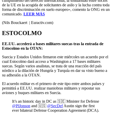
cumplimiento del derecho internacional, la solidaridad entre socios
de la UE en la acogida de solicitantes de asilo y la lucha contra toda
forma de discriminación en suelo europeo», comento la ONG en un
comunicado.
LEER MÁS
(Nils Bouckaert | Euractiv.com)
ESTOCOLMO
EE.UU. accederá a bases militares suecas tras la entrada de
Estocolmo en la OTAN:
Suecia y Estados Unidos firmaron este miércoles un acuerdo por el
cual Estocolmo dará acceso a Washington a 17 bases militares
suecas. Según varios analistas, se trata de una reacción del país
nórdico a la dilación de Hungría y Turquía en dar su visto bueno a
su adhesión a la OTAN.
El acuerdo militar es el primero de este tipo entre ambos países y
permitirá a EE.UU. realizar maniobras militares y repostar sus
aviones y buques militares en Suecia.
It’s an historic day in DC as 🇸🇪 Minister for Defense
@PlJonson
and 🇺🇸
@SecDef
Austin sign the first
ever bilateral Defense Cooperation Agreement (DCA).