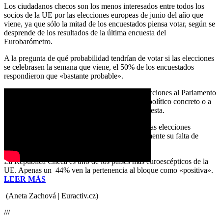
Los ciudadanos checos son los menos interesados entre todos los
socios de la UE por las elecciones europeas de junio del año que
viene, ya que sólo la mitad de los encuestados piensa votar, según se
desprende de los resultados de la última encuesta del
Eurobarómetro.
A la pregunta de qué probabilidad tendrían de votar si las elecciones
se celebrasen la semana que viene, el 50% de los encuestados
respondieron que «bastante probable».
La principal razón por la cual se vota en las elecciones al Parlamento
Europeo es la voluntad de apoyar a un partido político concreto o a
un determinado candidato, según indica la encuesta.
Entre las razones por las cuales no votarían en las elecciones
europeas, los checos mencionaron mayoritariamente su falta de
interés en cuestiones políticas en general.
La República Checa es uno de los países más euroescépticos de la
UE. Apenas un 44% ven la pertenencia al bloque como «positiva».
LEER MÁS
(Aneta Zachová | Euractiv.cz)
///