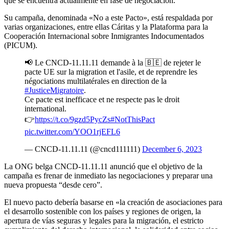
que se encuentra actualmente en fase de negociación.
Su campaña, denominada «No a este Pacto», está respaldada por
varias organizaciones, entre ellas Cáritas y la Plataforma para la
Cooperación Internacional sobre Inmigrantes Indocumentados
(PICUM).
📢 Le CNCD-11.11.11 demande à la 🇧🇪 de rejeter le
pacte UE sur la migration et l'asile, et de reprendre les
négociations multilatérales en direction de la
#JusticeMigratoire
.
Ce pacte est inefficace et ne respecte pas le droit
international.
👉
https://t.co/9gzd5PycZs
#NotThisPact
pic.twitter.com/YOO1rjEFL6
— CNCD-11.11.11 (@cncd111111)
December 6, 2023
La ONG belga CNCD-11.11.11 anunció que el objetivo de la
campaña es frenar de inmediato las negociaciones y preparar una
nueva propuesta “desde cero”.
El nuevo pacto debería basarse en «la creación de asociaciones para
el desarrollo sostenible con los países y regiones de origen, la
apertura de vías seguras y legales para la migración, el estricto