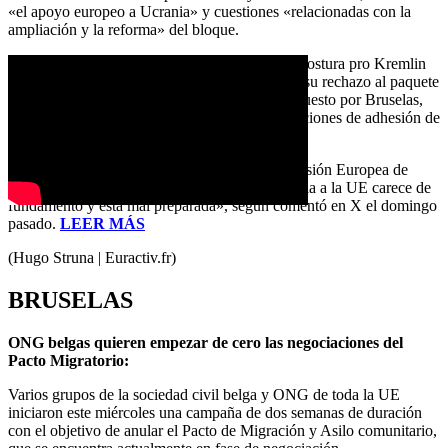
«el apoyo europeo a Ucrania» y cuestiones «relacionadas con la
ampliación y la reforma» del bloque.
Pero Orbán será un hueso duro de roer por su postura pro Kremlin
en la guerra de Ucrania. Recientemente reiteró su rechazo al paquete
de 50.000 millones de euros para Ucrania propuesto por Bruselas,
además de su negativa a la apertura de negociaciones de adhesión de
ese país al bloque europeo.
En opinión de Orbán, «la propuesta de la Comisión Europea de
abrir negociaciones sobre la adhesión de Ucrania a la UE carece de
fundamento y está mal preparada», según comentó en X el domingo
pasado.
LEER MÁS
(Hugo Struna | Euractiv.fr)
BRUSELAS
O
NG belgas quieren empezar de cero las negociaciones del
Pacto Migratorio:
Varios grupos de la sociedad civil belga y ONG de toda la UE
iniciaron este miércoles una campaña de dos semanas de duración
con el objetivo de anular el Pacto de Migración y Asilo comunitario,