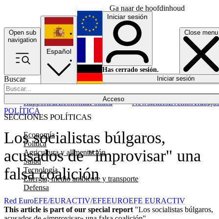
Ga naar de hoofdinhoud
Iniciar sesión
Open sub
Close menu
English
navigation
Español
Français
Has cerrado sesión.
Buscar
Iniciar sesión
Modo oscuro
Deutsch
Acceso
Rapporteur
Economía
Política
Newsletters
Eventos
Trabajo
POLÍTICA
SECCIONES POLÍTICAS
Los socialistas búlgaros,
Economía
Política
acusados de "improvisar" una
Agricultura y alimentación
Salud
falsa coalición
Tecnología
Energía, medio ambiente y transporte
Defensa
Red EuroEFE/EURACTIV/EFE
EUROEFE EURACTIV
This article is part of our special report
"Los socialistas búlgaros,
acusados de «improvisar» una falsa coalición"