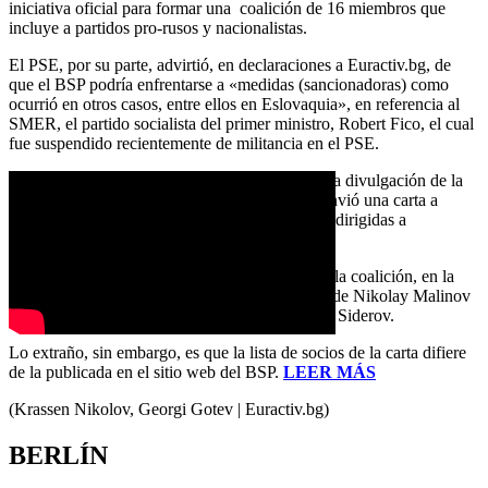
iniciativa oficial para formar una coalición de 16 miembros que
incluye a partidos pro-rusos y nacionalistas.
El PSE, por su parte, advirtió, en declaraciones a Euractiv.bg, de
que el BSP podría enfrentarse a «medidas (sancionadoras) como
ocurrió en otros casos, entre ellos en Eslovaquia», en referencia al
SMER, el partido socialista del primer ministro, Robert Fico, el cual
fue suspendido recientemente de militancia en el PSE.
El pasado martes, casi una semana después de la divulgación de la
noticia y de la dura reacción del PSE, el BSP envió una carta a
Euractiv quejándose de supuestas «falsedades» dirigidas a
desacreditar a esa fuerza política.
La misiva incluye los nombres de los socios de la coalición, en la
que faltan el movimiento prorruso «Rusófilos» de Nikolay Malinov
y el partido de extrema derecha Ataka de Volen Siderov.
Lo extraño, sin embargo, es que la lista de socios de la carta difiere
de la publicada en el sitio web del BSP.
LEER MÁS
(Krassen Nikolov, Georgi Gotev | Euractiv.bg)
BERLÍN