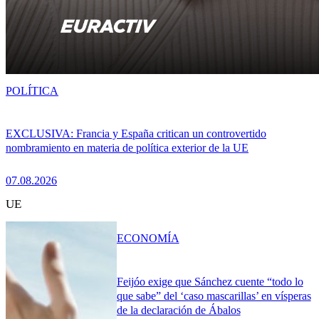
POLÍTICA
EXCLUSIVA: Francia y España critican un controvertido
nombramiento en materia de política exterior de la UE
07.08.2026
UE
ECONOMÍA
Feijóo exige que Sánchez cuente “todo lo
que sabe” del ‘caso mascarillas’ en vísperas
de la declaración de Ábalos