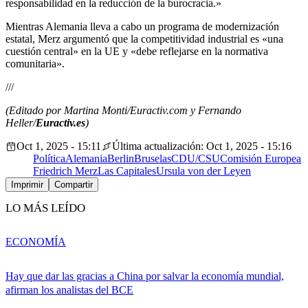
responsabilidad en la reducción de la burocracia.»
Mientras Alemania lleva a cabo un programa de modernización
estatal, Merz argumentó que la competitividad industrial es «una
cuestión central» en la UE y «debe reflejarse en la normativa
comunitaria».
///
(Editado por Martina Monti/Euractiv.com y Fernando
Heller/
Euractiv.es
)
Oct 1, 2025 - 15:11
Última actualización: Oct 1, 2025 - 15:16
Política
Alemania
Berlin
Bruselas
CDU/CSU
Comisión Europea
Friedrich Merz
Las Capitales
Ursula von der Leyen
Imprimir
Compartir
LO MÁS LEÍDO
ECONOMÍA
Hay que dar las gracias a China por salvar la economía mundial,
afirman los analistas del BCE