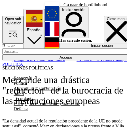
Ga naar de hoofdinhoud
Iniciar sesión
Open sub
Close menu
English
navigation
Español
Français
Has cerrado sesión.
Buscar
Iniciar sesión
Modo oscuro
Deutsch
Acceso
Rapporteur
Economía
Política
Newsletters
Eventos
Trabajo
POLÍTICA
SECCIONES POLÍTICAS
Merz pide una drástica
Economía
Política
"reducción" de la burocracia de
Agricultura y alimentación
Salud
las instituciones europeas
Tecnología
Energía, medio ambiente y transporte
Defensa
"La densidad actual de la regulación procedente de la UE no puede
seguir así", comentó Merz en declaraciones a la prensa frente a Villa