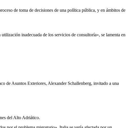
 proceso de toma de decisiones de una política pública, y en ámbitos de
 utilización inadecuada de los servicios de consultoría», se lamenta en
riaco de Asuntos Exteriores, Alexander Schallenberg, invitado a una
nes del Alto Adriático.
os por el problema migratorio». Italia se vería afectada por un