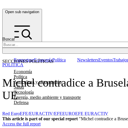
Open sub navigation
Buscar
Rapporteur
Economía
Política
Newsletters
Eventos
Trabajo
SECCIONES POLÍTICAS
POLÍTICA
Economía
Política
Michel contradice a Brusela
Agricultura y alimentación
Salud
UE
Tecnología
Energía, medio ambiente y transporte
Defensa
Red EuroEFE/EURACTIV/EFE
EUROEFE EURACTIV
This article is part of our special report
"Michel contradice a Brusel
Access the full report