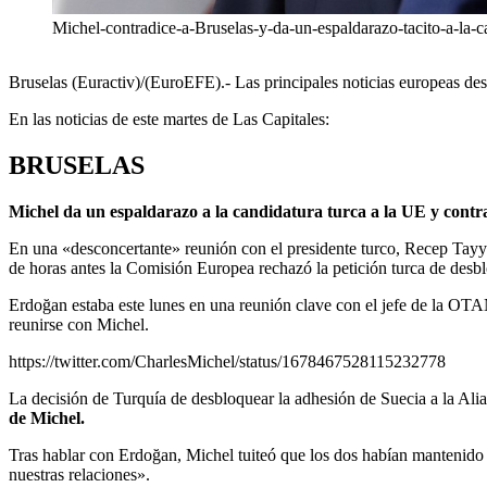
Michel-contradice-a-Bruselas-y-da-un-espaldarazo-tacito-a-la-c
Bruselas (Euractiv)/(EuroEFE).- Las principales noticias europeas de
En las noticias de este martes de Las Capitales:
BRUSELAS
Michel da un espaldarazo a la candidatura turca a la UE y contr
En una «desconcertante» reunión con el presidente turco, Recep Tayyi
de horas antes la Comisión Europea rechazó la petición turca de desb
Erdoğan estaba este lunes en una reunión clave con el jefe de la OTAN
reunirse con Michel.
https://twitter.com/CharlesMichel/status/1678467528115232778
La decisión de Turquía de desbloquear la adhesión de Suecia a la Alia
de Michel.
Tras hablar con Erdoğan, Michel tuiteó que los dos habían mantenido 
nuestras relaciones».