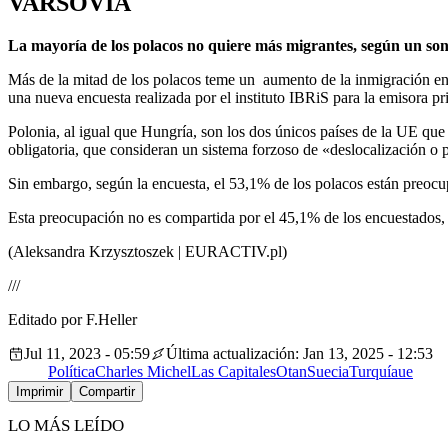
VARSOVIA
La mayoría de los polacos no quiere más migrantes, según un so
Más de la mitad de los polacos teme un aumento de la inmigración en 
una nueva encuesta realizada por el instituto IBRiS para la emisora p
Polonia, al igual que Hungría, son los dos únicos países de la UE qu
obligatoria, que consideran un sistema forzoso de «deslocalización o 
Sin embargo, según la encuesta, el 53,1% de los polacos están preocu
Esta preocupación no es compartida por el 45,1% de los encuestados, 
(Aleksandra Krzysztoszek | EURACTIV.pl)
///
Editado por F.Heller
Jul 11, 2023 - 05:59
Última actualización: Jan 13, 2025 - 12:53
Política
Charles Michel
Las Capitales
Otan
Suecia
Turquía
ue
Imprimir
Compartir
LO MÁS LEÍDO