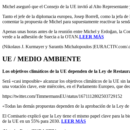
Michel aseguró que el Consejo de la UE invitó al Alto Representante
Tanto el jefe de la diplomacia europea, Josep Borrell, como la jefa d
comentar la propuesta de Michel para supuestamente reactivar la sen
Apenas unas horas antes de la reunión entre Michel y Erdoğan, la Com
verde a la adhesión de Suecia a la OTAN.
LEER MÁS
(Nikolaus J. Kurmayer y Sarantis Michalopoulos |EURACTIV.com/.
UE / MEDIO AMBIENTE
Los objetivos climáticos de la UE dependen de la Ley de Restaur
Será «casi imposible» alcanzar los objetivos climáticos de la UE sin
una votación clave, este miércoles, en el Parlamento Europeo, que deci
https://twitter.com/TimmermansEU/status/1671112802503729152
«Todas las demás propuestas dependen de la aprobación de la Ley de R
El Comisario explicó que la Ley tiene el mismo papel clave para la biod
de la UE en un 55% para 2030.
LEER MÁS