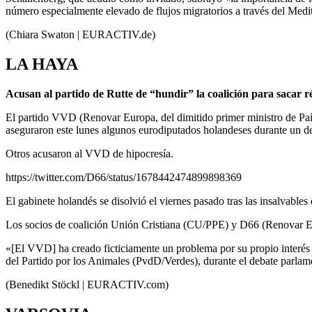
número especialmente elevado de flujos migratorios a través del Medi
(Chiara Swaton | EURACTIV.de)
LA HAYA
Acusan al partido de Rutte de “hundir” la coalición para sacar ré
El partido VVD (Renovar Europa, del dimitido primer ministro de Paí
aseguraron este lunes algunos eurodiputados holandeses durante un d
Otros acusaron al VVD de hipocresía.
https://twitter.com/D66/status/1678442474899898369
El gabinete holandés se disolvió el viernes pasado tras las insalvables
Los socios de coalición Unión Cristiana (CU/PPE) y D66 (Renovar Eu
«[El VVD] ha creado ficticiamente un problema por su propio interés 
del Partido por los Animales (PvdD/Verdes), durante el debate parlam
(Benedikt Stöckl | EURACTIV.com)