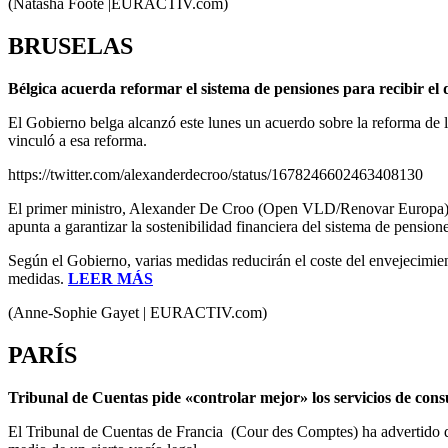
(Natasha Foote |EURACTIV.com)
BRUSELAS
Bélgica acuerda reformar el sistema de pensiones para recibir el
El Gobierno belga alcanzó este lunes un acuerdo sobre la reforma de 
vinculó a esa reforma.
https://twitter.com/alexanderdecroo/status/1678246602463408130
El primer ministro, Alexander De Croo (Open VLD/Renovar Europa) y 
apunta a garantizar la sostenibilidad financiera del sistema de pensio
Según el Gobierno, varias medidas reducirán el coste del envejecimie
medidas.
LEER MÁS
(Anne-Sophie Gayet | EURACTIV.com)
PARÍS
Tribunal de Cuentas pide «controlar mejor» los servicios de consu
El Tribunal de Cuentas de Francia (Cour des Comptes) ha advertido d