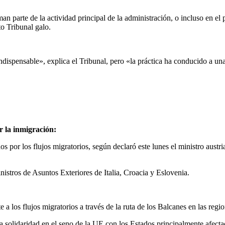
n parte de la actividad principal de la administración, o incluso en el
to Tribunal galo.
indispensable», explica el Tribunal, pero «la práctica ha conducido a una
r la inmigración:
s por los flujos migratorios, según declaró este lunes el ministro aust
istros de Asuntos Exteriores de Italia, Croacia y Eslovenia.
 a los flujos migratorios a través de la ruta de los Balcanes en las regio
 solidaridad en el seno de la UE con los Estados principalmente afectad