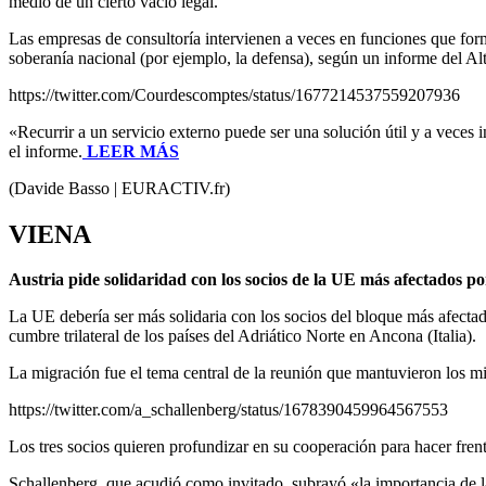
medio de un cierto vacío legal.
Las empresas de consultoría intervienen a veces en funciones que forma
soberanía nacional (por ejemplo, la defensa), según un informe del Al
https://twitter.com/Courdescomptes/status/1677214537559207936
«Recurrir a un servicio externo puede ser una solución útil y a veces 
el informe.
LEER MÁS
(Davide Basso | EURACTIV.fr)
VIENA
Austria pide solidaridad con los socios de la UE más afectados po
La UE debería ser más solidaria con los socios del bloque más afectado
cumbre trilateral de los países del Adriático Norte en Ancona (Italia).
La migración fue el tema central de la reunión que mantuvieron los min
https://twitter.com/a_schallenberg/status/1678390459964567553
Los tres socios quieren profundizar en su cooperación para hacer frente
Schallenberg, que acudió como invitado, subrayó «la importancia de la