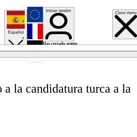
Iniciar sesión
Close menu
English
Español
Français
Has cerrado sesión.
Iniciar sesión
Modo oscuro
Deutsch
a la candidatura turca a la