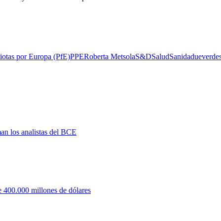
riotas por Europa (PfE)
PPE
Roberta Metsola
S&D
Salud
Sanidad
ue
verde
man los analistas del BCE
 400.000 millones de dólares