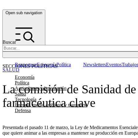
Open sub navigation
Buscar
Rapporteur
Economía
Política
Newsletters
Eventos
Trabajo
SECCIONES POLÍTICAS
SALUD
Economía
Política
La comisión de Sanidad de 
Agricultura y alimentación
Salud
farmacéutica clave
Tecnología
Energía, medio ambiente y transporte
Defensa
Presentada el pasado 11 de marzo, la Ley de Medicamentos Esenciales a
que quiere animar a las empresas a mantener su producción en Europa