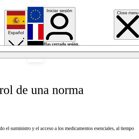
Iniciar sesión
Close menu
English
Español
Français
Has cerrado sesión.
Iniciar sesión
Modo oscuro
Deutsch
trol de una norma
o el suministro y el acceso a los medicamentos esenciales, al tiempo