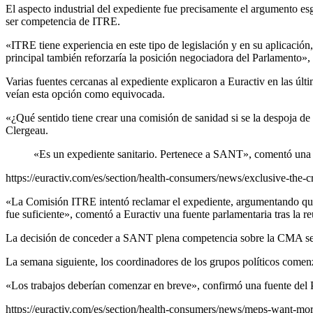
El aspecto industrial del expediente fue precisamente el argumento es
ser competencia de ITRE.
«ITRE tiene experiencia en este tipo de legislación y en su aplicación
principal también reforzaría la posición negociadora del Parlamento»,
Varias fuentes cercanas al expediente explicaron a Euractiv en las 
veían esta opción como equivocada.
«¿Qué sentido tiene crear una comisión de sanidad si se la despoja de 
Clergeau.
«Es un expediente sanitario. Pertenece a SANT», comentó una 
https://euractiv.com/es/section/health-consumers/news/exclusive-the-c
«La Comisión ITRE intentó reclamar el expediente, argumentando que t
fue suficiente», comentó a Euractiv una fuente parlamentaria tras la r
La decisión de conceder a SANT plena competencia sobre la CMA será
La semana siguiente, los coordinadores de los grupos políticos comenz
«Los trabajos deberían comenzar en breve», confirmó una fuente del
https://euractiv.com/es/section/health-consumers/news/meps-want-more-