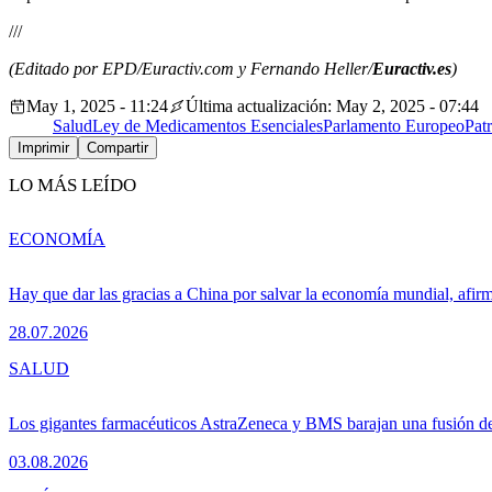
///
(Editado por EPD/Euractiv.com y Fernando Heller/
Euractiv.es
)
May 1, 2025 - 11:24
Última actualización: May 2, 2025 - 07:44
Salud
Ley de Medicamentos Esenciales
Parlamento Europeo
Pat
Imprimir
Compartir
LO MÁS LEÍDO
ECONOMÍA
Hay que dar las gracias a China por salvar la economía mundial, afir
28.07.2026
SALUD
Los gigantes farmacéuticos AstraZeneca y BMS barajan una fusión de
03.08.2026