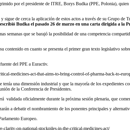
grimido por el presidente de ITRE, Borys Budka (PPE, Polonia), quien a
, y sigue de cerca la aplicación de estos actos a través de su Grupo de
escribió Budka el pasado 26 de marzo en una carta dirigida a la 
últimas semanas que se barajó la posibilidad de una competencia comp
su contenido en cuanto se presenta el primer gran texto legislativo sobr
fuente del PPE a Euractiv.
ritical-medicines-act-that-aims-to-bring-control-of-pharma-back-to-euro
enía una dimensión industrial y que la mayoría de los expedientes con
eunión de la Conferencia de Presidentes.
 validada oficialmente durante la próxima sesión plenaria, que comen
arán a debatir el nombramiento de los ponentes principales y alternativ
 Parlamento Europeo.
clarity-on-national-stockpiles-in-the-critical-medicines-act/