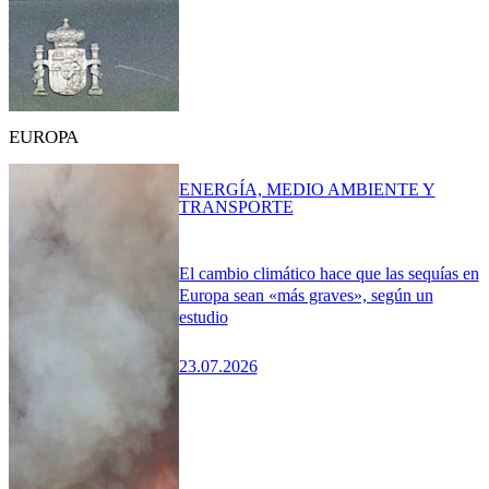
EUROPA
ENERGÍA, MEDIO AMBIENTE Y
TRANSPORTE
El cambio climático hace que las sequías en
Europa sean «más graves», según un
estudio
23.07.2026