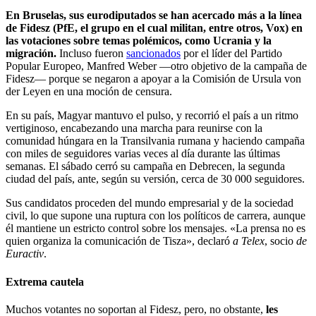
En Bruselas, sus eurodiputados se han acercado más a la línea
de Fidesz (PfE, el grupo en el cual militan, entre otros, Vox) en
las votaciones sobre temas polémicos, como Ucrania y la
migración.
Incluso fueron
sancionados
por el líder del Partido
Popular Europeo, Manfred Weber —otro objetivo de la campaña de
Fidesz— porque se negaron a apoyar a la Comisión de Ursula von
der Leyen en una moción de censura.
En su país, Magyar mantuvo el pulso, y recorrió el país a un ritmo
vertiginoso, encabezando una marcha para reunirse con la
comunidad húngara en la Transilvania rumana y haciendo campaña
con miles de seguidores varias veces al día durante las últimas
semanas. El sábado cerró su campaña en Debrecen, la segunda
ciudad del país, ante, según su versión, cerca de 30 000 seguidores.
Sus candidatos proceden del mundo empresarial y de la sociedad
civil, lo que supone una ruptura con los políticos de carrera, aunque
él mantiene un estricto control sobre los mensajes. «La prensa no es
quien organiza la comunicación de Tisza», declaró
a Telex
, socio
de
Euractiv
.
Extrema cautela
Muchos votantes no soportan al Fidesz, pero, no obstante,
les