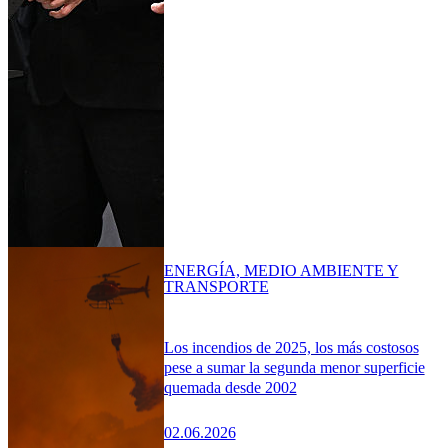
ENERGÍA, MEDIO AMBIENTE Y
TRANSPORTE
Los incendios de 2025, los más costosos
pese a sumar la segunda menor superficie
quemada desde 2002
02.06.2026