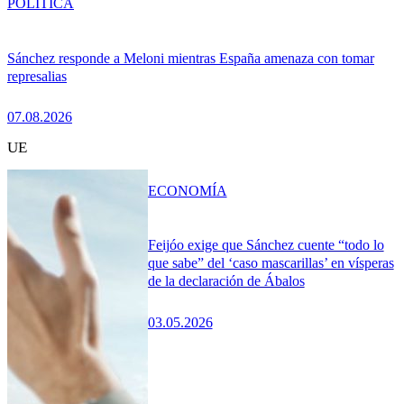
POLÍTICA
Sánchez responde a Meloni mientras España amenaza con tomar
represalias
07.08.2026
UE
ECONOMÍA
Feijóo exige que Sánchez cuente “todo lo
que sabe” del ‘caso mascarillas’ en vísperas
de la declaración de Ábalos
03.05.2026