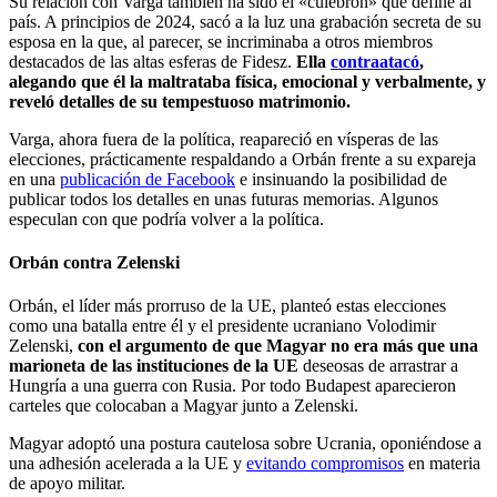
Su relación con Varga también ha sido el «culebrón» que define al
país. A principios de 2024, sacó a la luz una grabación secreta de su
esposa en la que, al parecer, se incriminaba a otros miembros
destacados de las altas esferas de Fidesz.
Ella
contraatacó
,
alegando que él la maltrataba física, emocional y verbalmente, y
reveló detalles de su tempestuoso matrimonio.
Varga, ahora fuera de la política, reapareció en vísperas de las
elecciones, prácticamente respaldando a Orbán frente a su expareja
en una
publicación de Facebook
e insinuando la posibilidad de
publicar todos los detalles en unas futuras memorias. Algunos
especulan con que podría volver a la política.
Orbán contra Zelenski
Orbán, el líder más prorruso de la UE, planteó estas elecciones
como una batalla entre él y el presidente ucraniano Volodimir
Zelenski,
con el argumento de que Magyar no era más que una
marioneta de las instituciones de la UE
deseosas de arrastrar a
Hungría a una guerra con Rusia. Por todo Budapest aparecieron
carteles que colocaban a Magyar junto a Zelenski.
Magyar adoptó una postura cautelosa sobre Ucrania, oponiéndose a
una adhesión acelerada a la UE y
evitando compromisos
en materia
de apoyo militar.