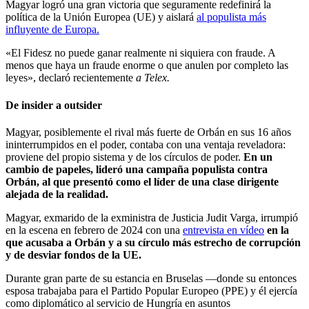
Magyar logró una gran victoria que seguramente redefinirá la
política de la Unión Europea (UE) y aislará
al populista más
influyente de Europa.
«El Fidesz no puede ganar realmente ni siquiera con fraude. A
menos que haya un fraude enorme o que anulen por completo las
leyes», declaró recientemente
a Telex.
De insider a outsider
Magyar, posiblemente el rival más fuerte de Orbán en sus 16 años
ininterrumpidos en el poder, contaba con una ventaja reveladora:
proviene del propio sistema y de los círculos de poder.
En un
cambio de papeles, lideró una campaña populista contra
Orbán, al que presentó como el líder de una clase dirigente
alejada de la realidad.
Magyar, exmarido de la exministra de Justicia Judit Varga, irrumpió
en la escena en febrero de 2024 con una
entrevista en vídeo
en la
que acusaba a Orbán y a su círculo más estrecho de corrupción
y de desviar fondos de la UE.
Durante gran parte de su estancia en Bruselas —donde su entonces
esposa trabajaba para el Partido Popular Europeo (PPE) y él ejercía
como diplomático al servicio de Hungría en asuntos