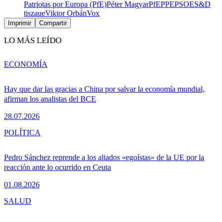
Patriotas por Europa (PfE)
Péter Magyar
PfE
PPE
PSOE
S&D
tisza
ue
Viktor Orbán
Vox
Imprimir
Compartir
LO MÁS LEÍDO
ECONOMÍA
Hay que dar las gracias a China por salvar la economía mundial,
afirman los analistas del BCE
28.07.2026
POLÍTICA
Pedro Sánchez reprende a los aliados «egoístas» de la UE por la
reacción ante lo ocurrido en Ceuta
01.08.2026
SALUD