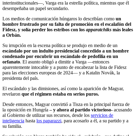
interinstitucionales—, Varga era la estrella política, mientras que él
desempeñaba un papel secundario.
Los medios de comunicación húngaros lo describían como
un
hombre frustrado por su falta de promoción en el escalafón del
Fidesz, y solía perder los estribos con los
apparatchiks
más leales
a Orbán.
Su irrupción en la escena política se produjo en medio de un
escándalo por un indulto presidencial concedido a un hombre
condenado por encubrir un escándalo de pedofilia en un
orfanato
. El asunto obligó a dimitir a Varga —entonces
aparentemente intocable y a punto de encabezar la lista de Fidesz
para las elecciones europeas de 2024— y a Katalin Novák, la
presidenta del país.
El escándalo y las dimisiones, así como la aparición de Magyar,
revelaron
que el régimen estaba en serios puros.
Desde entonces, Magyar convirtió a Tisza en la principal fuerza de
la oposición en Hungría
– y ahora al partido victorioso-
acusando
al Gobierno de utilizar sus recursos, desde los
servicios de
inteligencia
hasta
los paparazzi
, para acosarlo a él, a su partido y a
su familia.