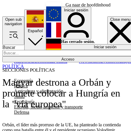
Ga naar de hoofdinhoud
Iniciar sesión
Open sub
Close menu
English
navigation
Español
Français
Has cerrado sesión.
Buscar
Iniciar sesión
Modo oscuro
Deutsch
Acceso
Rapporteur
Economía
Política
Newsletters
Eventos
Trabajo
POLÍTICA
SECCIONES POLÍTICAS
Magyar destrona a Orbán y
Economía
Política
promete colocar a Hungría en
Agricultura y alimentación
Salud
la "vía europea"
Tecnología
Energía, medio ambiente y transporte
Defensa
Orbán, el líder más prorruso de la UE, ha planteado la contienda
como una batalla entre él y el presidente ucraniano Volodimir