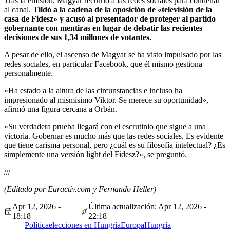
Tras la emisión, Magyar recurrió a las redes sociales para condenar
al canal.
Tildó a la cadena de la oposición de «televisión de la
casa de Fidesz» y acusó al presentador de proteger al partido
gobernante con mentiras en lugar de debatir las recientes
decisiones de sus 1,34 millones de votantes.
A pesar de ello, el ascenso de Magyar se ha visto impulsado por las
redes sociales, en particular Facebook, que él mismo gestiona
personalmente.
«Ha estado a la altura de las circunstancias e incluso ha
impresionado al mismísimo Viktor. Se merece su oportunidad»,
afirmó una figura cercana a Orbán.
«Su verdadera prueba llegará con el escrutinio que sigue a una
victoria. Gobernar es mucho más que las redes sociales. Es evidente
que tiene carisma personal, pero ¿cuál es su filosofía intelectual? ¿Es
simplemente una versión light del Fidesz?», se preguntó.
///
(Editado por Euractiv.com y Fernando Heller)
Apr 12, 2026 -
Última actualización: Apr 12, 2026 -
18:18
22:18
Política
elecciones en Hungría
Europa
Hungría