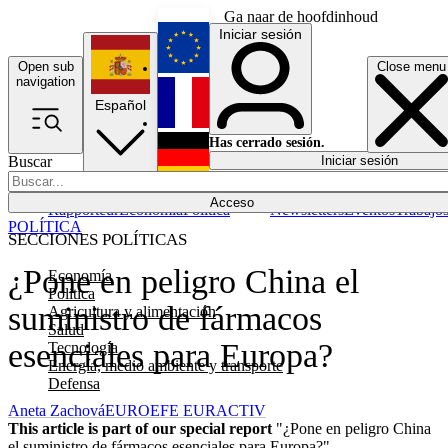
Ga naar de hoofdinhoud
Iniciar sesión
Open sub
Close menu
English
navigation
Español
Français
Has cerrado sesión.
Buscar
Iniciar sesión
Modo oscuro
Deutsch
Acceso
Rapporteur
Economía
Política
Newsletters
Eventos
Trabajo
POLÍTICA
SECCIONES POLÍTICAS
¿Pone en peligro China el
Economía
Política
suministro de fármacos
Agricultura y alimentación
Salud
esenciales para Europa?
Tecnología
Energía, medio ambiente y transporte
Defensa
Aneta Zachová
EUROEFE EURACTIV
This article is part of our special report
"¿Pone en peligro China
el suministro de fármacos esenciales para Europa?"