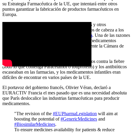
su Estrategia Farmacéutica de la UE, que intentará entre otros
puntos garantizar la fabricación de productos farmacéuticos en
Europa.
Europa se enfrenta a una escasez de antibióticos y otros
medicamentos, lo que causa grandes quebraderos de cabeza a los
gobiernos de la UE
y perjudica a los pacientes
. Una de las razones
de la crisis es la interrupción del suministro de medicamentos
procedentes de China, según declaró recientemente la Cámara de
Farmacéuticos checa.
En enero pasado, los analgésicos y medicamentos contra la fiebre
(todo lo que contenga Paracetamol o Ibuprofeno) y los antibióticos
escaseaban en las farmacias, y los medicamentos infantiles eran
difíciles de encontrar en varios países de la UE.
El portavoz del gobierno francés, Olivier Véran, declaró a
EURACTIV Francia el mes pasado que es una necesidad absoluta
que París deslocalice las industrias farmacéuticas para producir
medicamentos.
"The revision of the
#EUPharmaLegislation
will aim at
boosting the potential of
#GenericMedicines
and
#BiosimilarMedicines
.
To ensure medicines availability for patients & reduce