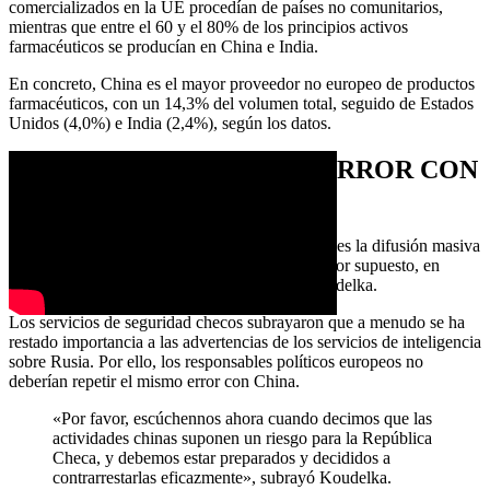
comercializados en la UE procedían de países no comunitarios,
mientras que entre el 60 y el 80% de los principios activos
farmacéuticos se producían en China e India.
En concreto, China es el mayor proveedor no europeo de productos
farmacéuticos, con un 14,3% del volumen total, seguido de Estados
Unidos (4,0%) e India (2,4%), según los datos.
NO REPETIR EL MISMO ERROR CON
RUSIA
«Otro riesgo muy grave relacionado con China es la difusión masiva
de noticias falsas sobre diversos temas, ahora, por supuesto, en
relación con la guerra en Ucrania», añadió Koudelka.
Los servicios de seguridad checos subrayaron que a menudo se ha
restado importancia a las advertencias de los servicios de inteligencia
sobre Rusia. Por ello, los responsables políticos europeos no
deberían repetir el mismo error con China.
«Por favor, escúchennos ahora cuando decimos que las
actividades chinas suponen un riesgo para la República
Checa, y debemos estar preparados y decididos a
contrarrestarlas eficazmente», subrayó Koudelka.