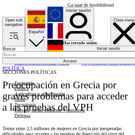
Ga naar de hoofdinhoud
Iniciar sesión
Open sub
Close menu
English
navigation
Español
Français
Has cerrado sesión.
Buscar
Iniciar sesión
Modo oscuro
Deutsch
Acceso
Rapporteur
Economía
Política
Newsletters
Eventos
Trabajo
POLÍTICA
SECCIONES POLÍTICAS
Preocupación en Grecia por
Economía
Política
graves problemas para acceder
Agricultura y alimentación
Salud
a las pruebas del VPH
Tecnología
Energía, medio ambiente y transporte
Defensa
Temor entre 2,5 millones de mujeres en Grecia por inesperadas
dificultades para acceder a las pruebas de detección del virus del