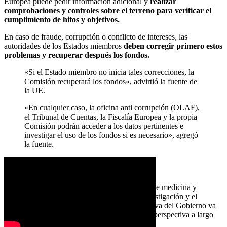
Europea puede pedir información adicional y
realizar
comprobaciones y controles sobre el terreno para verificar el
cumplimiento de hitos y objetivos.
En caso de fraude, corrupción o conflicto de intereses, las
autoridades de los Estados miembros
deben corregir primero estos
problemas y recuperar después los fondos.
«Si el Estado miembro no inicia tales correcciones, la
Comisión recuperará los fondos», advirtió la fuente de
la UE.
«En cualquier caso, la oficina anti corrupción (OLAF),
el Tribunal de Cuentas, la Fiscalía Europea y la propia
Comisión podrán acceder a los datos pertinentes e
investigar el uso de los fondos si es necesario», agregó
la fuente.
Falta un plan a largo plazo
En opinión de Theodoros Agorastos, profesor de medicina y
presidente de la Sociedad Helénica para la Investigación y el
Tratamiento
del Virus del Papiloma
, la iniciativa del Gobierno va
en la buena dirección, pero sigue sin tener una perspectiva a largo
plazo.