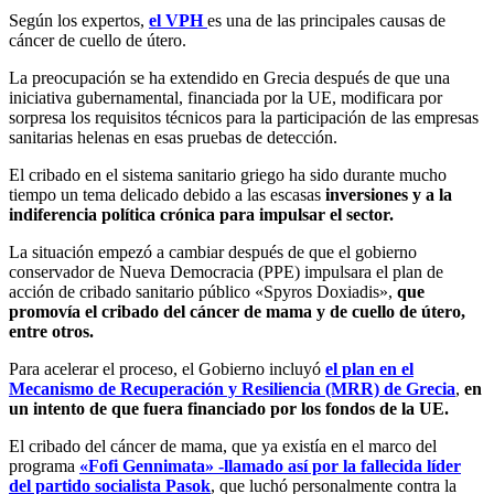
Según los expertos,
el VPH
es una de las principales causas de
cáncer de cuello de útero.
La preocupación se ha extendido en Grecia después de que una
iniciativa gubernamental, financiada por la UE, modificara por
sorpresa los requisitos técnicos para la participación de las empresas
sanitarias helenas en esas pruebas de detección.
El cribado en el sistema sanitario griego ha sido durante mucho
tiempo un tema delicado debido a las escasas
inversiones y a la
indiferencia política crónica para impulsar el sector.
La situación empezó a cambiar después de que el gobierno
conservador de Nueva Democracia (PPE) impulsara el plan de
acción de cribado sanitario público «Spyros Doxiadis»,
que
promovía el cribado del cáncer de mama y de cuello de útero,
entre otros.
Para acelerar el proceso, el Gobierno incluyó
el plan en el
Mecanismo de Recuperación y Resiliencia (MRR) de Grecia
,
en
un intento de que fuera financiado por los fondos de la UE.
El cribado del cáncer de mama, que ya existía en el marco del
programa
«Fofi Gennimata» -llamado así por la fallecida líder
del partido socialista Pasok
, que luchó personalmente contra la