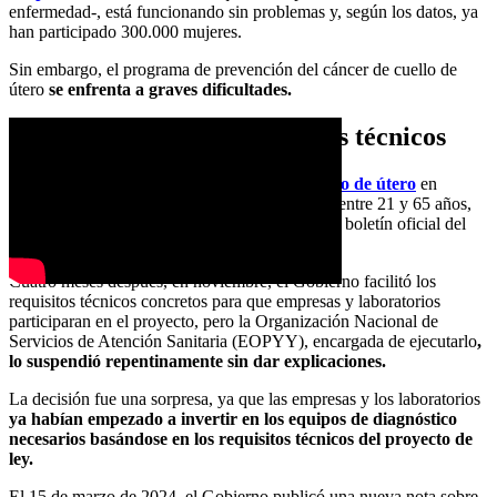
enfermedad-, está funcionando sin problemas y, según los datos, ya
han participado 300.000 mujeres.
Sin embargo, el programa de prevención del cáncer de cuello de
útero
se enfrenta a graves dificultades.
Modificación de los requisitos técnicos
El programa de prevención
del cáncer de cuello de útero
en
Grecia, destinado a 2,5 millones de mujeres de entre 21 y 65 años,
se votó como proyecto de ley y se publicó en el boletín oficial del
gobierno griego en julio de 2022.
Cuatro meses después, en noviembre, el Gobierno facilitó los
requisitos técnicos concretos para que empresas y laboratorios
participaran en el proyecto, pero la Organización Nacional de
Servicios de Atención Sanitaria (EOPYY), encargada de ejecutarlo
,
lo suspendió repentinamente sin dar explicaciones.
La decisión fue una sorpresa, ya que las empresas y los laboratorios
ya habían empezado a invertir en los equipos de diagnóstico
necesarios basándose en los requisitos técnicos del proyecto de
ley.
El 15 de marzo de 2024, el Gobierno publicó una nueva nota sobre