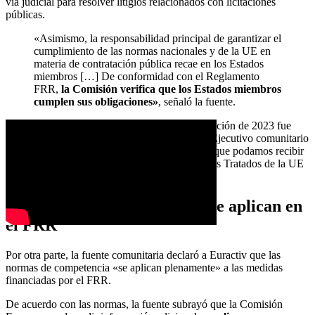
vía judicial para resolver litigios relacionados con licitaciones
públicas.
«Asimismo, la responsabilidad principal de garantizar el
cumplimiento de las normas nacionales y de la UE en
materia de contratación pública recae en los Estados
miembros […] De conformidad con el Reglamento
FRR,
la Comisión verifica que los Estados miembros
cumplen sus obligaciones»
, señaló la fuente.
La fuente de la UE explicó que la última evaluación de 2023 fue
«globalmente adecuada», pero subrayó que el Ejecutivo comunitario
seguirá tratando «toda información o denuncia que podamos recibir
en el ámbito de las competencias previstas en los Tratados de la UE
y en el Reglamento FRR».
Las normas de competencia se aplican en
el FRR
Por otra parte, la fuente comunitaria declaró a Euractiv que las
normas de competencia «se aplican plenamente» a las medidas
financiadas por el FRR.
De acuerdo con las normas, la fuente subrayó que la Comisión