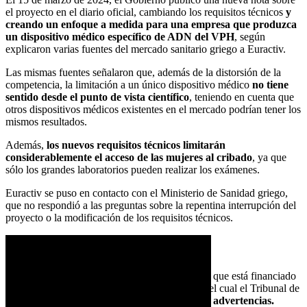
el proyecto en el diario oficial, cambiando los requisitos técnicos
y
creando un enfoque a medida para una empresa que produzca
un dispositivo médico específico de ADN del VPH
, según
explicaron varias fuentes del mercado sanitario griego a Euractiv.
Las mismas fuentes señalaron que, además de la distorsión de la
competencia, la limitación a un único dispositivo médico
no tiene
sentido desde el punto de vista científico
, teniendo en cuenta que
otros dispositivos médicos existentes en el mercado podrían tener los
mismos resultados.
Además,
los nuevos requisitos técnicos limitarán
considerablemente el acceso de las mujeres al cribado
, ya que
sólo los grandes laboratorios pueden realizar los exámenes.
Euractiv se puso en contacto con el Ministerio de Sanidad griego,
que no respondió a las preguntas sobre la repentina interrupción del
proyecto o la modificación de los requisitos técnicos.
Bajo la lupa de la UE
El caso ha provocado inquietud en Bruselas, ya que está financiado
por el Fondo de Recuperación de la UE, sobre el cual el Tribunal de
Cuentas de la UE
emitió recientemente varias advertencias.