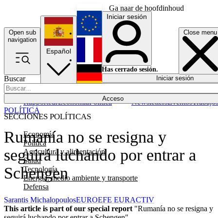
Ga naar de hoofdinhoud
Iniciar sesión
Open sub
Close menu
English
navigation
Español
Français
Has cerrado sesión.
Buscar
Iniciar sesión
Modo oscuro
Deutsch
Acceso
Rapporteur
Economía
Política
Newsletters
Eventos
Trabajo
POLÍTICA
SECCIONES POLÍTICAS
Rumanía no se resigna y
Economía
Política
seguirá luchando por entrar a
Agricultura y alimentación
Salud
Schengen
Tecnología
Energía, medio ambiente y transporte
Defensa
Sarantis Michalopoulos
EUROEFE EURACTIV
This article is part of our special report
"Rumanía no se resigna y
seguirá luchando por entrar a Schengen"