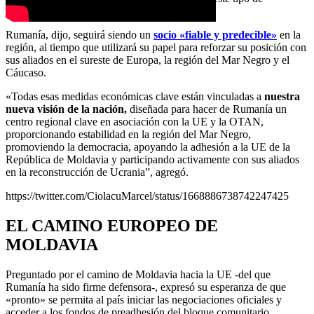
inversiones», afirmó.
Rumanía, dijo, seguirá siendo un
socio «fiable y predecible»
en la
región, al tiempo que utilizará su papel para reforzar su posición con
sus aliados en el sureste de Europa, la región del Mar Negro y el
Cáucaso.
«Todas esas medidas económicas clave están vinculadas a
nuestra
nueva visión de la nación,
diseñada para hacer de Rumanía un
centro regional clave en asociación con la UE y la OTAN,
proporcionando estabilidad en la región del Mar Negro,
promoviendo la democracia, apoyando la adhesión a la UE de la
República de Moldavia y participando activamente con sus aliados
en la reconstrucción de Ucrania”, agregó.
https://twitter.com/CiolacuMarcel/status/1668886738742247425
EL CAMINO EUROPEO DE
MOLDAVIA
Preguntado por el camino de Moldavia hacia la UE -del que
Rumanía ha sido firme defensora-, expresó su esperanza de que
«pronto» se permita al país iniciar las negociaciones oficiales y
acceder a los fondos de preadhesión del bloque comunitario.