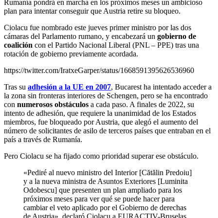
Rumanía pondrá en marcha en los próximos meses un ambicioso
plan para intentar conseguir que Austria retire su bloqueo.
Ciolacu fue nombrado este jueves primer ministro por las dos
cámaras del Parlamento rumano, y encabezará un
gobierno de
coalición
con el Partido Nacional Liberal (PNL – PPE) tras una
rotación de gobierno previamente acordada.
https://twitter.com/IratxeGarper/status/1668591395626536960
Tras su
adhesión a la UE en 2007
, Bucarest ha intentado acceder a
la zona sin fronteras interiores de Schengen, pero se ha encontrado
con
numerosos obstáculos
a cada paso. A finales de 2022, su
intento de adhesión, que requiere la unanimidad de los Estados
miembros, fue bloqueado por Austria, que alegó el aumento del
número de solicitantes de asilo de terceros países que entraban en el
país a través de Rumanía.
Pero Ciolacu se ha fijado como prioridad superar ese obstáculo.
«Pediré al nuevo ministro del Interior [Cătălin Predoiu]
y a la nueva ministra de Asuntos Exteriores [Luminita
Odobescu] que presenten un plan ampliado para los
próximos meses para ver qué se puede hacer para
cambiar el veto aplicado por el Gobierno de derechas
de Austria», declaró Ciolacu a EURACTIV-Bruselas.