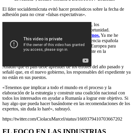
El líder socialdemócrata evitó hacer pronósticos sobre la fecha de
adhesión para no crear «falsas expectativas».
«Tuvimos una oportunidad el año pasado, los
responsables han desaprovechado esa oportunidad.
Esto no significa que vayamos
a rendirnos.
Ya me he
puesto en contacto con la próxima Presidencia española
del Consejo de la UE y con la Comisión Europea para
ver qué piensan hacer sobre este expediente en la
segunda parte del año», aseguró.
Añadió que el país debe aprender de los errores del año pasado y
señaló que, en el nuevo gobierno, los responsables del expediente ya
no están en sus puestos.
«Tenemos que implicar a todo el mundo en el proceso y la
elaboración de la estrategia y construir una coalición nacional con
todos los interesados en ayudar a Rumanía a lograr este objetivo. Si
hay algo que pueda hacer basándome en las recomendaciones de los
expertos, sin duda lo haré», subrayó.
https://twitter.com/CiolacuMarcel/status/1669379410703667202
EL FOCO EN LAS INDUSTRIAS