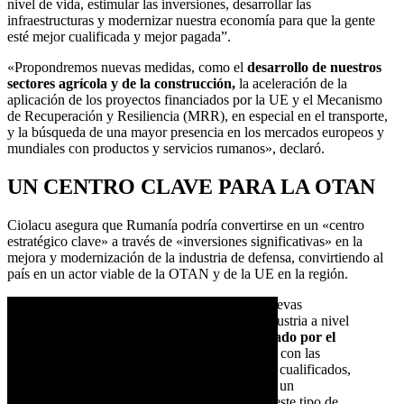
nivel de vida, estimular las inversiones, desarrollar las
infraestructuras y modernizar nuestra economía para que la gente
esté mejor cualificada y mejor pagada”.
«Propondremos nuevas medidas, como el
desarrollo de nuestros
sectores agrícola y de la construcción,
la aceleración de la
aplicación de los proyectos financiados por la UE y el Mecanismo
de Recuperación y Resiliencia (MRR), en especial en el transporte,
y la búsqueda de una mayor presencia en los mercados europeos y
mundiales con productos y servicios rumanos», declaró.
UN CENTRO CLAVE PARA LA OTAN
Ciolacu asegura que Rumanía podría convertirse en un «centro
estratégico clave» a través de «inversiones significativas» en la
mejora y modernización de la industria de defensa, convirtiendo al
país en un actor viable de la OTAN y de la UE en la región.
«Confiamos poder utilizar también las nuevas
instalaciones creadas para apoyar a la industria a nivel
europeo y el
valor añadido proporcionado por el
Plan de Recuperación
. Rumanía cuenta con las
infraestructuras en bruto, los trabajadores cualificados,
los recursos energéticos y minerales, y es un
emplazamiento regional estratégico para este tipo de