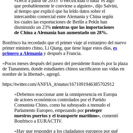
«Decir a partir de 2035 ‘o electricidad o nada’ es algo
que probablemente le conviene a alguien», dijo Salvini,
al tiempo que explicó que ha leído datos sobre el
intercambio comercial entre Alemania y China según
los cuales las exportaciones de Berlín a Pekín han
disminuido un 23%
mientras que las importaciones
de China a Alemania han aumentado un 28%.
Bonfrisco ha recordado que el primer viaje al extranjero del nuevo
primer ministro chino, Li Qiang, que tiene lugar estos días,
es
primero a Alemania
y después a Francia.
«Pocos meses después del paseo del presidente francés por la plaza
de Tiananmen, donde estudiantes chinos sacrificaron sus vidas en
nombre de la libertad», agregó.
https://twitter.com/ANFIA_it/status/1671091946385702912
«Debemos reaccionar ante la omnipresencia en Europa
de actores económicos controlados por el Partido
Comunista Chino, como ha subrayado a menudo el
Parlamento Europeo, empezando por
proteger
nuestros puertos y el transporte marítimo»
, comentó
Bonfrisco a EURACTIV.
«Hay que responder a los ciudadanos europeos por qué