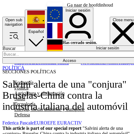
Ga naar de hoofdinhoud
Iniciar sesión
Open sub
Close menu
English
navigation
Español
Français
Has cerrado sesión.
Buscar
Iniciar sesión
Modo oscuro
Deutsch
Acceso
Rapporteur
Economía
Política
Newsletters
Eventos
Trabajo
POLÍTICA
SECCIONES POLÍTICAS
Salvini alerta de una "conjura"
Economía
Política
Bruselas-China contra la
Agricultura y alimentación
Salud
industria italiana del automóvil
Tecnología
Energía, medio ambiente y transporte
Defensa
Federica Pascale
EUROEFE EURACTIV
This article is part of our special report
"Salvini alerta de una
«conjura» Bruselas-China contra la industria italiana del automóvil"