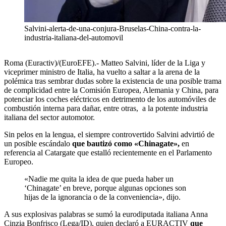
Salvini-alerta-de-una-conjura-Bruselas-China-contra-la-
industria-italiana-del-automovil
Roma (Euractiv)/(EuroEFE).- Matteo Salvini, líder de la Liga y
viceprimer ministro de Italia, ha vuelto a saltar a la arena de la
polémica tras sembrar dudas sobre la existencia de una posible trama
de complicidad entre la Comisión Europea, Alemania y China, para
potenciar los coches eléctricos en detrimento de los automóviles de
combustión interna para dañar, entre otras, a la potente industria
italiana del sector automotor.
Sin pelos en la lengua, el siempre controvertido Salvini advirtió de
un posible escándalo
que bautizó como «Chinagate»,
en
referencia al Catargate que estalló recientemente en el Parlamento
Europeo.
«Nadie me quita la idea de que pueda haber un
‘Chinagate’ en breve, porque algunas opciones son
hijas de la ignorancia o de la conveniencia», dijo.
A sus explosivas palabras se sumó la eurodiputada italiana Anna
Cinzia Bonfrisco (Lega/ID), quien declaró a EURACTIV
que