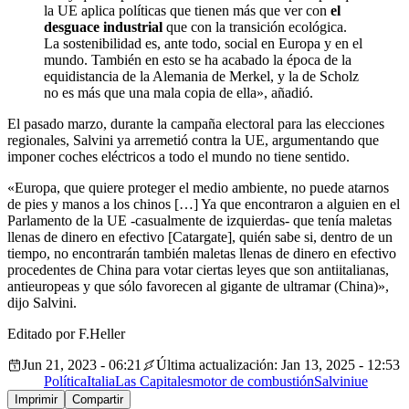
la UE aplica políticas que tienen más que ver con
el
desguace industrial
que con la transición ecológica.
La sostenibilidad es, ante todo, social en Europa y en el
mundo. También en esto se ha acabado la época de la
equidistancia de la Alemania de Merkel, y la de Scholz
no es más que una mala copia de ella», añadió.
El pasado marzo, durante la campaña electoral para las elecciones
regionales, Salvini ya arremetió contra la UE, argumentando que
imponer coches eléctricos a todo el mundo no tiene sentido.
«Europa, que quiere proteger el medio ambiente, no puede atarnos
de pies y manos a los chinos […] Ya que encontraron a alguien en el
Parlamento de la UE -casualmente de izquierdas- que tenía maletas
llenas de dinero en efectivo [Catargate], quién sabe si, dentro de un
tiempo, no encontrarán también maletas llenas de dinero en efectivo
procedentes de China para votar ciertas leyes que son antiitalianas,
antieuropeas y que sólo favorecen al gigante de ultramar (China)»,
dijo Salvini.
Editado por F.Heller
Jun 21, 2023 - 06:21
Última actualización: Jan 13, 2025 - 12:53
Política
Italia
Las Capitales
motor de combustión
Salvini
ue
Imprimir
Compartir