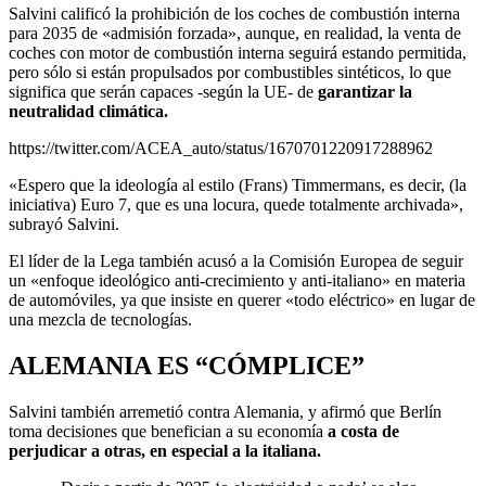
Salvini calificó la prohibición de los coches de combustión interna
para 2035 de «admisión forzada», aunque, en realidad, la venta de
coches con motor de combustión interna seguirá estando permitida,
pero sólo si están propulsados por combustibles sintéticos, lo que
significa que serán capaces -según la UE- de
garantizar la
neutralidad climática.
https://twitter.com/ACEA_auto/status/1670701220917288962
«Espero que la ideología al estilo (Frans) Timmermans, es decir, (la
iniciativa) Euro 7, que es una locura, quede totalmente archivada»,
subrayó Salvini.
El líder de la Lega también acusó a la Comisión Europea de seguir
un «enfoque ideológico anti-crecimiento y anti-italiano» en materia
de automóviles, ya que insiste en querer «todo eléctrico» en lugar de
una mezcla de tecnologías.
ALEMANIA ES “CÓMPLICE”
Salvini también arremetió contra Alemania, y afirmó que Berlín
toma decisiones que benefician a su economía
a costa de
perjudicar a otras, en especial a la italiana.