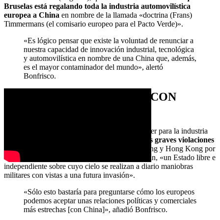
Bruselas está regalando toda la industria automovilística
europea a China
en nombre de la llamada «doctrina (Frans)
Timmermans (el comisario europeo para el Pacto Verde)».
«Es lógico pensar que existe la voluntad de renunciar a
nuestra capacidad de innovación industrial, tecnológica
y automovilística en nombre de una China que, además,
es el mayor contaminador del mundo», alertó
Bonfrisco.
RELACIONES SENSIBLES CON
CHINA
Además del riesgo potencial que ello podría tener para la industria
automovilística europea, Bonfrisco denunció
las graves violaciones
de los derechos humanos
cometidas en Xinjiang y Hong Kong por
el Partido Comunista Chino, así como en Taiwán, «un Estado libre e
independiente sobre cuyo cielo se realizan a diario maniobras
militares con vistas a una futura invasión».
«Sólo esto bastaría para preguntarse cómo los europeos
podemos aceptar unas relaciones políticas y comerciales
más estrechas [con China]», añadió Bonfrisco.