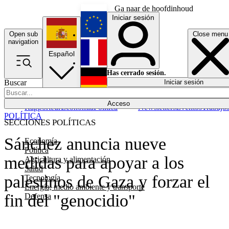
Ga naar de hoofdinhoud
Iniciar sesión
Open sub
Close menu
English
navigation
Español
Français
Has cerrado sesión.
Buscar
Iniciar sesión
Modo oscuro
Deutsch
Acceso
Rapporteur
Economía
Política
Newsletters
Eventos
Trabajo
POLÍTICA
SECCIONES POLÍTICAS
Sánchez anuncia nueve
Economía
Política
medidas para apoyar a los
Agricultura y alimentación
Salud
palestinos de Gaza y forzar el
Tecnología
Energía, medio ambiente y transporte
fin del "genocidio"
Defensa