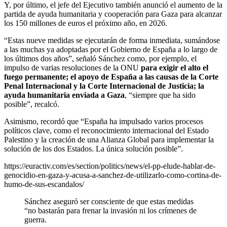
Y, por último, el jefe del Ejecutivo también anunció el aumento de la
partida de ayuda humanitaria y cooperación para Gaza para alcanzar
los 150 millones de euros el próximo año, en 2026.
“Estas nueve medidas se ejecutarán de forma inmediata, sumándose
a las muchas ya adoptadas por el Gobierno de España a lo largo de
los últimos dos años”, señaló Sánchez como, por ejemplo, el
impulso de varias resoluciones de la ONU
para exigir el alto el
fuego permanente; el apoyo de España a las causas de la Corte
Penal Internacional y la Corte Internacional de Justicia; la
ayuda humanitaria enviada a Gaza
, “siempre que ha sido
posible”, recalcó.
Asimismo, recordó que “España ha impulsado varios procesos
políticos clave, como el reconocimiento internacional del Estado
Palestino y la creación de una Alianza Global para implementar la
solución de los dos Estados. La única solución posible”.
https://euractiv.com/es/section/politics/news/el-pp-elude-hablar-de-
genocidio-en-gaza-y-acusa-a-sanchez-de-utilizarlo-como-cortina-de-
humo-de-sus-escandalos/
Sánchez aseguró ser consciente de que estas medidas
“no bastarán para frenar la invasión ni los crímenes de
guerra.