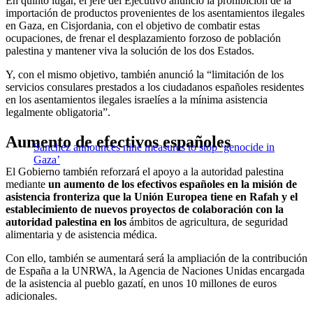
En quinto lugar, el jefe del Ejecutivo anunció la prohibición de la
importación de productos provenientes de los asentamientos ilegales
en Gaza, en Cisjordania, con el objetivo de combatir estas
ocupaciones, de frenar el desplazamiento forzoso de población
palestina y mantener viva la solución de los dos Estados.
Y, con el mismo objetivo, también anunció la “limitación de los
servicios consulares prestados a los ciudadanos españoles residentes
en los asentamientos ilegales israelíes a la mínima asistencia
legalmente obligatoria”.
Aumento de efectivos españoles
Sánchez announces nine measures to stop ‘genocide in
Gaza’
El Gobierno también reforzará el apoyo a la autoridad palestina
mediante
un aumento de los efectivos españoles en la misión de
asistencia fronteriza que la Unión Europea tiene en Rafah y el
establecimiento de nuevos proyectos de colaboración con la
autoridad palestina en los
ámbitos de agricultura, de seguridad
alimentaria y de asistencia médica.
Con ello, también se aumentará será la ampliación de la contribución
de España a la UNRWA, la Agencia de Naciones Unidas encargada
de la asistencia al pueblo gazatí, en unos 10 millones de euros
adicionales.