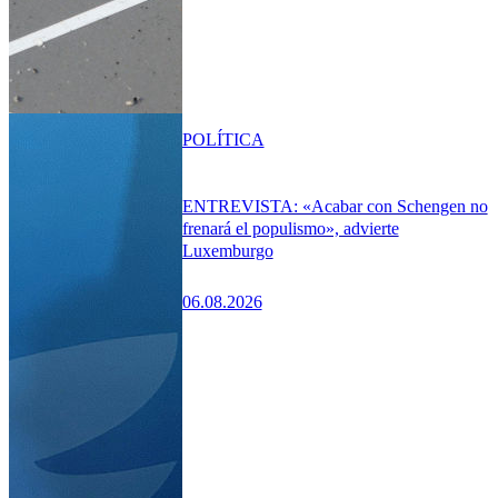
POLÍTICA
ENTREVISTA: «Acabar con Schengen no
frenará el populismo», advierte
Luxemburgo
06.08.2026