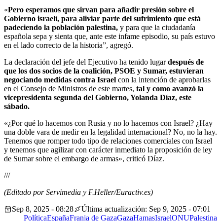
«
Pero esperamos que sirvan para añadir presión sobre el
Gobierno israelí, para aliviar parte del sufrimiento que está
padeciendo la población palestina,
y para que la ciudadanía
española sepa y sienta que, ante este infame episodio, su país estuvo
en el lado correcto de la historia”, agregó.
La declaración del jefe del Ejecutivo ha tenido lugar
después de
que los dos socios de la coalición, PSOE y Sumar, estuvieran
negociando medidas contra Israel
con la intención de aprobarlas
en el Consejo de Ministros de este martes,
tal y como avanzó la
vicepresidenta segunda del Gobierno, Yolanda Díaz, este
sábado.
«¿Por qué lo hacemos con Rusia y no lo hacemos con Israel? ¿Hay
una doble vara de medir en la legalidad internacional? No, no la hay.
Tenemos que romper todo tipo de relaciones comerciales con Israel
y tenemos que agilizar con carácter inmediato la proposición de ley
de Sumar sobre el embargo de armas», criticó Díaz.
///
(Editado por Servimedia y F.Heller/Euractiv.es)
Sep 8, 2025 - 08:28
Última actualización: Sep 9, 2025 - 07:01
Política
España
Franja de Gaza
Gaza
Hamas
Israel
ONU
Palestina