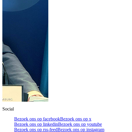
Social
Bezoek ons op facebook
Bezoek ons op x
Bezoek ons op linkedin
Bezoek ons op youtube
Bezoek ons op rss-feed
Bezoek ons op instagram