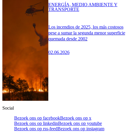
ENERGÍA, MEDIO AMBIENTE Y
TRANSPORTE
Los incendios de 2025, los más costosos
pese a sumar la segunda menor superficie
quemada desde 2002
02.06.2026
Social
Bezoek ons op facebook
Bezoek ons op x
Bezoek ons op linkedin
Bezoek ons op youtube
Bezoek ons op rss-feed
Bezoek ons op instagram