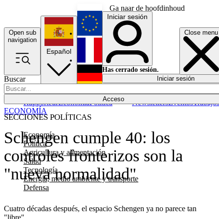
Ga naar de hoofdinhoud
Iniciar sesión
Open sub
Close menu
English
navigation
Español
Français
Has cerrado sesión.
Buscar
Iniciar sesión
Modo oscuro
Deutsch
Acceso
Rapporteur
Economía
Política
Newsletters
Eventos
Trabajo
ECONOMÍA
SECCIONES POLÍTICAS
Schengen cumple 40: los
Economía
Política
controles fronterizos son la
Agricultura y alimentación
Salud
"nueva normalidad"
Tecnología
Energía, medio ambiente y transporte
Defensa
Cuatro décadas después, el espacio Schengen ya no parece tan
"libre".