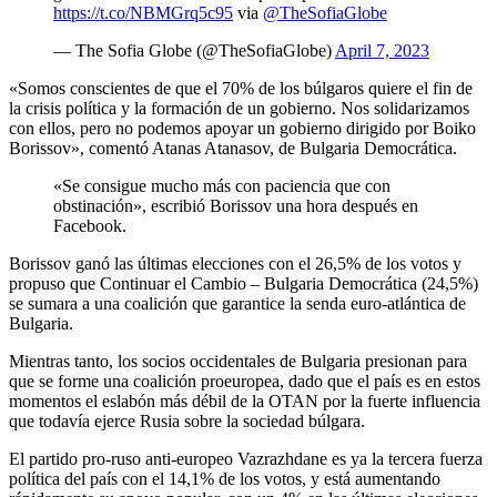
https://t.co/NBMGrq5c95
via
@TheSofiaGlobe
— The Sofia Globe (@TheSofiaGlobe)
April 7, 2023
«Somos conscientes de que el 70% de los búlgaros quiere el fin de
la crisis política y la formación de un gobierno. Nos solidarizamos
con ellos, pero no podemos apoyar un gobierno dirigido por Boiko
Borissov», comentó Atanas Atanasov, de Bulgaria Democrática.
«Se consigue mucho más con paciencia que con
obstinación», escribió Borissov una hora después en
Facebook.
Borissov ganó las últimas elecciones con el 26,5% de los votos y
propuso que Continuar el Cambio – Bulgaria Democrática (24,5%)
se sumara a una coalición que garantice la senda euro-atlántica de
Bulgaria.
Mientras tanto, los socios occidentales de Bulgaria presionan para
que se forme una coalición proeuropea, dado que el país es en estos
momentos el eslabón más débil de la OTAN por la fuerte influencia
que todavía ejerce Rusia sobre la sociedad búlgara.
El partido pro-ruso anti-europeo Vazrazhdane es ya la tercera fuerza
política del país con el 14,1% de los votos, y está aumentando