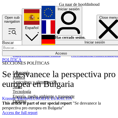
Ga naar de hoofdinhoud
Iniciar sesión
Open sub
Close menu
English
navigation
Español
Français
Has cerrado sesión.
Buscar
Iniciar sesión
Modo oscuro
Deutsch
Acceso
Rapporteur
Economía
Política
Newsletters
Eventos
Trabajo
POLÍTICA
SECCIONES POLÍTICAS
Se desvanece la perspectiva pro
Economía
Política
europea en Bulgaria
Agricultura y alimentación
Salud
Tecnología
Energía, medio ambiente y transporte
Krassen Nikolov
EUROEFE EURACTIV
Defensa
This article is part of our special report
"Se desvanece la
perspectiva pro europea en Bulgaria"
Access the full report