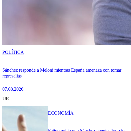
POLÍTICA
Sánchez responde a Meloni mientras España amenaza con tomar
represalias
07.08.2026
UE
ECONOMÍA
Feijóo exige que Sánchez cuente “todo lo