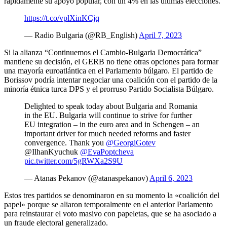
rápidamente su apoyo popular, con un 4% en las últimas elecciones.
https://t.co/vplXinKCjq
— Radio Bulgaria (@RB_English)
April 7, 2023
Si la alianza “Continuemos el Cambio-Bulgaria Democrática”
mantiene su decisión, el GERB no tiene otras opciones para formar
una mayoría euroatlántica en el Parlamento búlgaro. El partido de
Borissov podría intentar negociar una coalición con el partido de la
minoría étnica turca DPS y el prorruso Partido Socialista Búlgaro.
Delighted to speak today about Bulgaria and Romania
in the EU. Bulgaria will continue to strive for further
EU integration – in the euro area and in Schengen – an
important driver for much needed reforms and faster
convergence. Thank you
@GeorgiGotev
@IlhanKyuchuk
@EvaPoptcheva
pic.twitter.com/5gRWXa2S9U
— Atanas Pekanov (@atanaspekanov)
April 6, 2023
Estos tres partidos se denominaron en su momento la «coalición del
papel» porque se aliaron temporalmente en el anterior Parlamento
para reinstaurar el voto masivo con papeletas, que se ha asociado a
un fraude electoral generalizado.