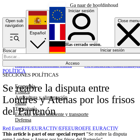
Ga naar de hoofdinhoud
Iniciar sesión
Open sub
Close menu
English
navigation
Español
Français
Has cerrado sesión.
Buscar
Iniciar sesión
Modo oscuro
Deutsch
Acceso
Rapporteur
Economía
Política
Newsletters
Eventos
Trabajo
POLÍTICA
SECCIONES POLÍTICAS
Se reabre la disputa entre
Economía
Política
Londres y Atenas por los frisos
Agricultura y alimentación
Salud
del Partenón
Tecnología
Energía, medio ambiente y transporte
Defensa
Red EuroEFE/EURACTIV/EFE
EUROEFE EURACTIV
This article is part of our special report
"Se reabre la disputa
entre Londres y Atenas por los frisos del Partenón"