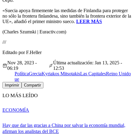
Orpo.
«Suecia apoya firmemente las medidas de Finlandia para proteger
no sólo la frontera finlandesa, sino también la frontera exterior de la
UE», añadió el primer ministro sueco.
LEER MÁS
(Charles Szumski | Euractiv.com)
///
Editado por F.Heller
Nov 28, 2023 -
Última actualización: Jan 13, 2025 -
06:19
12:53
Política
Grecia
Kyriakos Mitsotakis
Las Capitales
Reino Unido
ue
Imprimir
Compartir
LO MÁS LEÍDO
ECONOMÍA
Hay que dar las gracias a China por salvar la economía mundial,
afirman los analistas del BCE