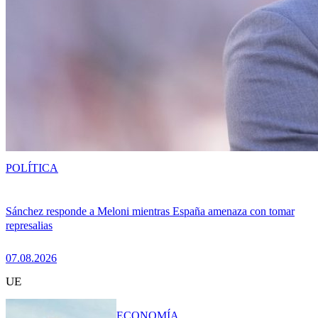
POLÍTICA
Sánchez responde a Meloni mientras España amenaza con tomar
represalias
07.08.2026
UE
ECONOMÍA