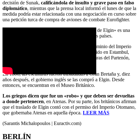
decisión de Sunak,
calificándola de insulto y grave paso en falso
diplomático
, mientras que la prensa local informó el lunes de que la
medida podría estar relacionada con una negociación en curso sobre
una petición turca de compra de aviones de combate Eurofighter.
La disputa greco-británica sobre los «Mármoles de Elgin» es una
vieja herida abierta en las relaciones entre ambos países.
En 1801-1804, cuando Grecia estaba bajo el dominio del Imperio
Otomano, Lord Elgin, embajador del Reino Unido en Estambul,
ordenó a sus agentes que retiraran varias esculturas del Partenón,
causando daños considerables.
En 1806, las esculturas fueron trasladadas a Gran Bretaña y, diez
años después, el gobierno inglés se las compró a Elgin. Desde
entonces, se encuentran en el Museo Británico.
Los griegos dicen que fue un «robo» y que deben ser devueltas
a donde pertenecen
, en Atenas. Por su parte, los británicos afirman
que el traslado de Elgin contó con el permiso del Imperio Otomano,
que gobernaba Atenas en aquella época.
LEER MÁS
(Sarantis Michalopoulos | Euractiv.com)
BERLÍN