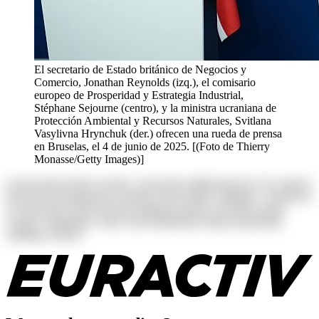
El secretario de Estado británico de Negocios y
Comercio, Jonathan Reynolds (izq.), el comisario
europeo de Prosperidad y Estrategia Industrial,
Stéphane Sejourne (centro), y la ministra ucraniana de
Protección Ambiental y Recursos Naturales, Svitlana
Vasylivna Hrynchuk (der.) ofrecen una rueda de prensa
en Bruselas, el 4 de junio de 2025. [(Foto de Thierry
Monasse/Getty Images)]
Lorem ipsum dolor sit amet, consectetur adipisicing elit. Ab corporis
deserunt exercitationem in itaque rerum ullam voluptates. Asperiores
at consectetur dolores harum magnam maiores possimus quam
veniam voluptatum. Alias, iusto laudantium neque perspiciatis
similique tenetur!