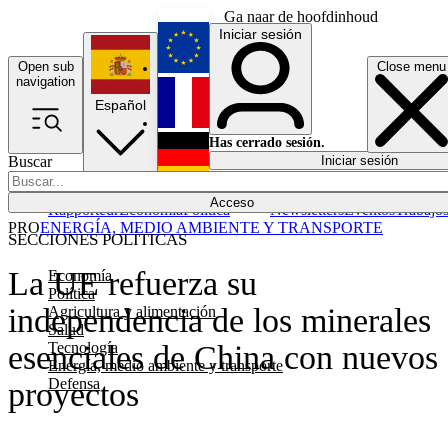
Ga naar de hoofdinhoud
Iniciar sesión
Open sub
Close menu
English
navigation
Español
Français
Has cerrado sesión.
Buscar
Iniciar sesión
Modo oscuro
Deutsch
Acceso
Rapporteur
Economía
Política
Newsletters
Eventos
Trabajo
PRO
ENERGÍA, MEDIO AMBIENTE Y TRANSPORTE
SECCIONES POLÍTICAS
La UE refuerza su
Economía
Política
independencia de los minerales
Agricultura y alimentación
Salud
Tecnología
esenciales de China con nuevos
Energía, medio ambiente y transporte
Defensa
proyectos