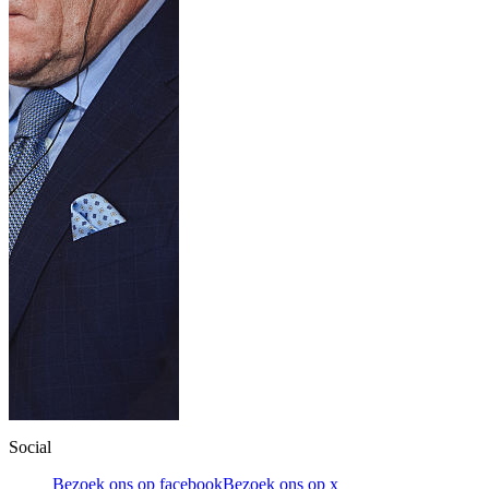
Social
Bezoek ons op facebook
Bezoek ons op x