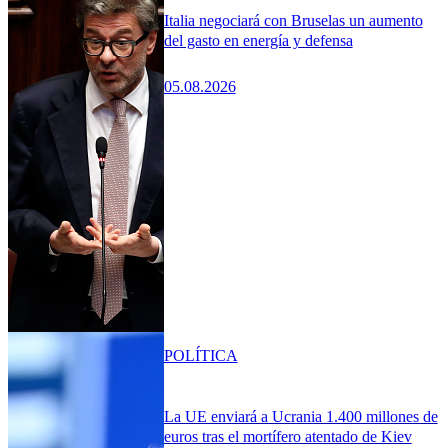
Italia negociará con Bruselas un aumento
del gasto en energía y defensa
05.08.2026
POLÍTICA
La UE enviará a Ucrania 1.400 millones de
euros tras el mortífero atentado de Kiev