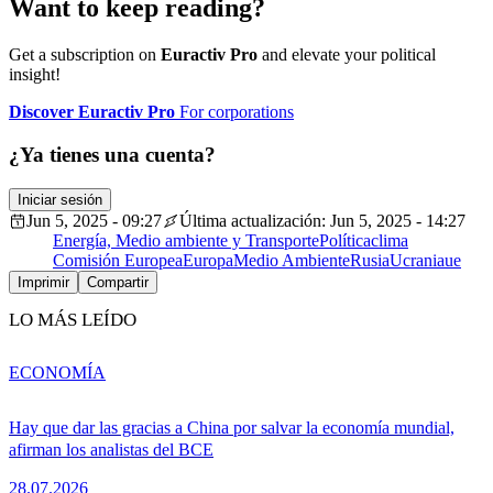
Want to keep reading?
Get a subscription on
Euractiv Pro
and elevate your political
insight!
Discover Euractiv Pro
For corporations
¿Ya tienes una cuenta?
Iniciar sesión
Jun 5, 2025 - 09:27
Última actualización: Jun 5, 2025 - 14:27
Energía, Medio ambiente y Transporte
Política
clima
Comisión Europea
Europa
Medio Ambiente
Rusia
Ucrania
ue
Imprimir
Compartir
LO MÁS LEÍDO
ECONOMÍA
Hay que dar las gracias a China por salvar la economía mundial,
afirman los analistas del BCE
28.07.2026