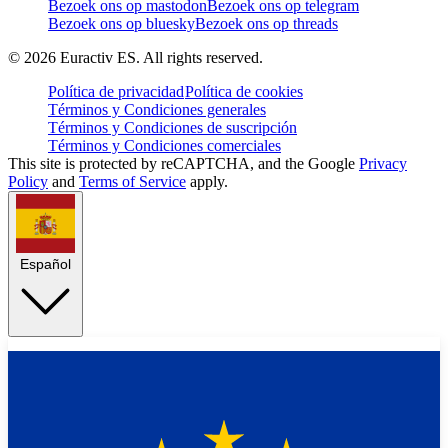
Bezoek ons op mastodon
Bezoek ons op telegram
Bezoek ons op bluesky
Bezoek ons op threads
©
2026
Euractiv ES. All rights reserved.
Política de privacidad
Política de cookies
Términos y Condiciones generales
Términos y Condiciones de suscripción
Términos y Condiciones comerciales
This site is protected by reCAPTCHA, and the Google
Privacy
Policy
and
Terms of Service
apply.
Español