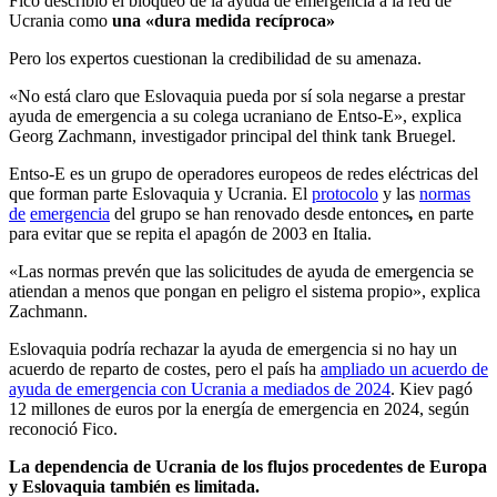
Fico describió el bloqueo de la ayuda de emergencia a la red de
Ucrania como
una «dura medida recíproca»
Pero los expertos cuestionan la credibilidad de su amenaza.
«No está claro que Eslovaquia pueda por sí sola negarse a prestar
ayuda de emergencia a su colega ucraniano de Entso-E», explica
Georg Zachmann, investigador principal del think tank Bruegel.
Entso-E es un grupo de operadores europeos de redes eléctricas del
que forman parte Eslovaquia y Ucrania. El
protocolo
y las
normas
de
emergencia
del grupo se han renovado desde entonces
,
en parte
para evitar que se repita el apagón de 2003 en Italia.
«Las normas prevén que las solicitudes de ayuda de emergencia se
atiendan a menos que pongan en peligro el sistema propio», explica
Zachmann.
Eslovaquia podría rechazar la ayuda de emergencia si no hay un
acuerdo de reparto de costes, pero el país ha
ampliado un acuerdo de
ayuda de emergencia con Ucrania a mediados de 2024
. Kiev pagó
12 millones de euros por la energía de emergencia en 2024, según
reconoció Fico.
La dependencia de Ucrania de los flujos procedentes de Europa
y Eslovaquia también es limitada.