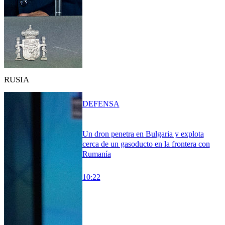
RUSIA
DEFENSA
Un dron penetra en Bulgaria y explota
cerca de un gasoducto en la frontera con
Rumanía
10:22