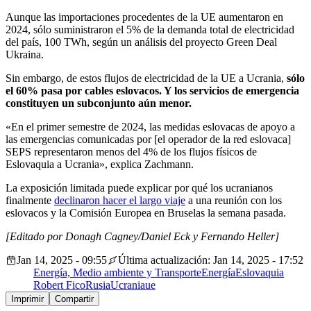
Aunque las importaciones procedentes de la UE aumentaron en
2024, sólo suministraron el 5% de la demanda total de electricidad
del país, 100 TWh, según un análisis del proyecto Green Deal
Ukraina.
Sin embargo, de estos flujos de electricidad de la UE a Ucrania,
sólo
el 60% pasa por cables eslovacos. Y los servicios de emergencia
constituyen un subconjunto aún menor.
«En el primer semestre de 2024, las medidas eslovacas de apoyo a
las emergencias comunicadas por [el operador de la red eslovaca]
SEPS representaron menos del 4% de los flujos físicos de
Eslovaquia a Ucrania», explica Zachmann.
La exposición limitada puede explicar por qué los ucranianos
finalmente
declinaron hacer el largo viaje
a una reunión con los
eslovacos y la Comisión Europea en Bruselas la semana pasada.
[Editado por Donagh Cagney/Daniel Eck y Fernando Heller]
Jan 14, 2025 - 09:55
Última actualización: Jan 14, 2025 - 17:52
Energía, Medio ambiente y Transporte
Energía
Eslovaquia
Robert Fico
Rusia
Ucrania
ue
Imprimir
Compartir