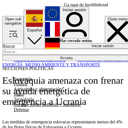
Ga naar de hoofdinhoud
Iniciar sesión
Open sub
Close menu
English
navigation
Español
Français
Has cerrado sesión.
Buscar
Iniciar sesión
Modo oscuro
Deutsch
Acceso
Rapporteur
Economía
Política
Newsletters
Eventos
Trabajo
ENERGÍA, MEDIO AMBIENTE Y TRANSPORTE
SECCIONES POLÍTICAS
Eslovaquia amenaza con frenar
Economía
Política
su ayuda energética de
Agricultura y alimentación
Salud
emergencia a Ucrania
Tecnología
Energía, medio ambiente y transporte
Defensa
Las medidas de emergencia eslovacas representaron menos del 4%
de los flujos físicos de Eslovaquia a Ucrania.