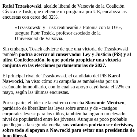
Rafał Trzaskowski
, alcalde liberal de Varsovia de la Coalición
Cívica de Tusk, que defiende un programa pro UE, encabeza las
encuestas con cerca del 32%.
«Trzaskowski y Tusk realinearán a Polonia con la UE»,
asegura Piotr Tosiek, profesor asociado de la
Universidad de Varsovia.
Sin embargo, Tosiek advierte de que una victoria de Trzaskowski
también
podría acercar al conservador Ley y Justicia (PiS) y al
ultra Confederación, lo que podría propiciar una victoria
conjunta en las elecciones parlamentarias de 2027.
El principal rival de Trzaskowski, el candidato del PiS
Karol
Nawrocki,
ha visto cómo su campaña se tambaleaba por un
escándalo inmobiliario, con lo cual su apoyo cayó hasta el 22% en
mayo, según las últimas encuestas.
Por su parte, el líder de la extrema derecha
Sławomir Mentzen
,
partidario de liberalizar las leyes sobre armas y de «castigos
corporales leves» para los niños, también ha logrado un elevado
nivel de popularidad entre los jóvenes. Aunque es poco probable
que llegue a la segunda vuelta,
sus votantes podrían ser decisivos,
sobre todo si apoyan a Nawrocki para evitar una presidencia de
tono liberal.