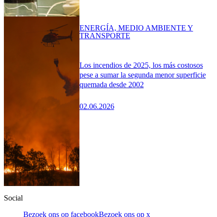
ENERGÍA, MEDIO AMBIENTE Y
TRANSPORTE
Los incendios de 2025, los más costosos
pese a sumar la segunda menor superficie
quemada desde 2002
02.06.2026
Social
Bezoek ons op facebook
Bezoek ons op x