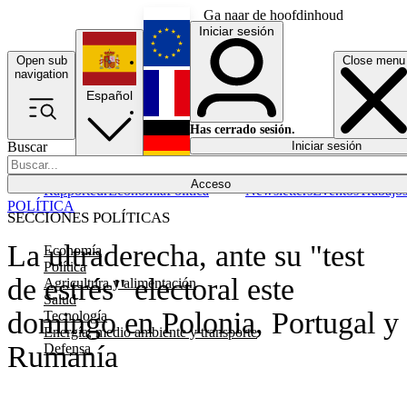
Ga naar de hoofdinhoud
Iniciar sesión
Open sub
Close menu
English
navigation
Español
Français
Has cerrado sesión.
Buscar
Iniciar sesión
Modo oscuro
Deutsch
Acceso
Rapporteur
Economía
Política
Newsletters
Eventos
Trabajo
POLÍTICA
SECCIONES POLÍTICAS
La ultraderecha, ante su "test
Economía
Política
de estrés" electoral este
Agricultura y alimentación
Salud
domingo en Polonia, Portugal y
Tecnología
Energía, medio ambiente y transporte
Rumanía
Defensa