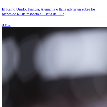
El Reino Unido, Francia, Alemania e Italia advierten sobre los
planes de Rusia respecto a Osetia del Sur
09:37