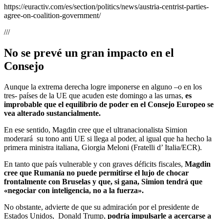
https://euractiv.com/es/section/politics/news/austria-centrist-parties-
agree-on-coalition-government/
///
No se prevé un gran impacto en el
Consejo
Aunque la extrema derecha logre imponerse en alguno –o en los
tres- países de la UE que acuden este domingo a las urnas,
es
improbable que el equilibrio de poder en el Consejo Europeo se
vea alterado sustancialmente.
En ese sentido, Magdin cree que el ultranacionalista Simion
moderará su tono anti UE si llega al poder, al igual que ha hecho la
primera ministra italiana, Giorgia Meloni (Fratelli d’ Italia/ECR).
En tanto que país vulnerable y con graves déficits fiscales,
Magdin
cree que Rumanía no puede permitirse el lujo de chocar
frontalmente con Bruselas y que, si gana, Simion tendrá que
«negociar con inteligencia, no a la fuerza».
No obstante, advierte de que su admiración por el presidente de
Estados Unidos, Donald Trump,
podría impulsarle a acercarse a