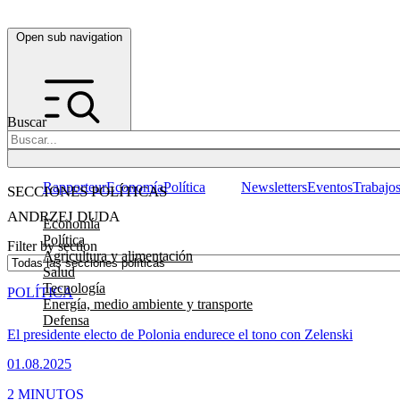
Open sub navigation
Buscar
Rapporteur
Economía
Política
Newsletters
Eventos
Trabajo
SECCIONES POLÍTICAS
ANDRZEJ DUDA
Economía
Política
Filter by section
Agricultura y alimentación
Salud
Tecnología
POLÍTICA
Energía, medio ambiente y transporte
Defensa
El presidente electo de Polonia endurece el tono con Zelenski
01.08.2025
2 MINUTOS