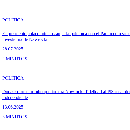
POLÍTICA
El presidente polaco intenta zanjar la polémica con el Parlamento sobr
investidura de Nawrocki
28.07.2025
2 MINUTOS
POLÍTICA
Dudas sobre el rumbo que tomará Nawrocki: fidelidad al PiS o camin
independiente
13.06.2025
3 MINUTOS