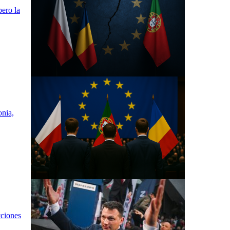
pero la
onia,
cciones