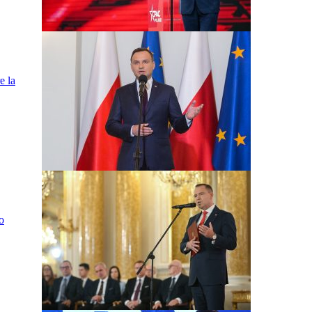
e la
o