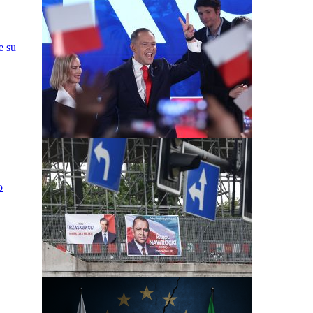
e su
o