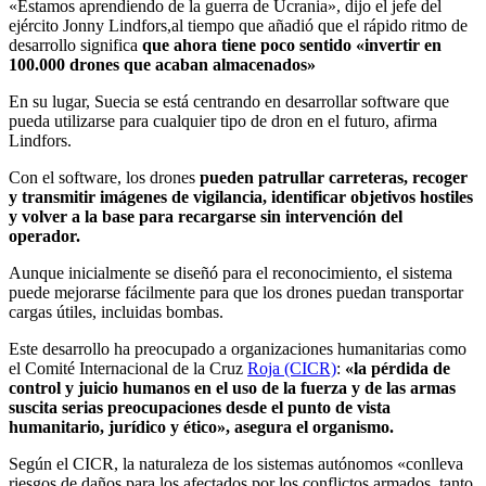
«Estamos aprendiendo de la guerra de Ucrania», dijo el jefe del
ejército Jonny Lindfors,al tiempo que añadió que el rápido ritmo de
desarrollo significa
que ahora tiene poco sentido «invertir en
100.000 drones que acaban almacenados»
En su lugar, Suecia se está centrando en desarrollar software que
pueda utilizarse para cualquier tipo de dron en el futuro, afirma
Lindfors.
Con el software, los drones
pueden patrullar carreteras, recoger
y transmitir imágenes de vigilancia, identificar objetivos hostiles
y volver a la base para recargarse sin intervención del
operador.
Aunque inicialmente se diseñó para el reconocimiento, el sistema
puede mejorarse fácilmente para que los drones puedan transportar
cargas útiles, incluidas bombas.
Este desarrollo ha preocupado a organizaciones humanitarias como
el Comité Internacional de la Cruz
Roja (CICR)
:
«la pérdida de
control y juicio humanos en el uso de la fuerza y de las armas
suscita serias preocupaciones desde el punto de vista
humanitario, jurídico y ético», asegura el organismo.
Según el CICR, la naturaleza de los sistemas autónomos «conlleva
riesgos de daños para los afectados por los conflictos armados, tanto