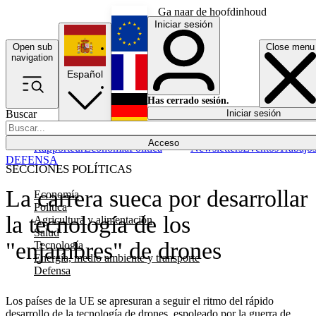
Ga naar de hoofdinhoud
Iniciar sesión
Open sub
Close menu
English
navigation
Español
Français
Has cerrado sesión.
Buscar
Iniciar sesión
Modo oscuro
Deutsch
Acceso
Rapporteur
Economía
Política
Newsletters
Eventos
Trabajo
DEFENSA
SECCIONES POLÍTICAS
La carrera sueca por desarrollar
Economía
Política
la tecnología de los
Agricultura y alimentación
Salud
"enjambres" de drones
Tecnología
Energía, medio ambiente y transporte
Defensa
Los países de la UE se apresuran a seguir el ritmo del rápido
desarrollo de la tecnología de drones, espoleado por la guerra de